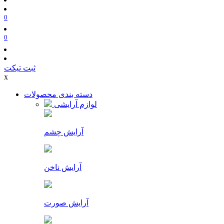
0
0
ثبت تیکت
x
دسته بندی محصولات
لوازم آرایشی
آرایش چشم
آرایش ناخن
آرایش صورت