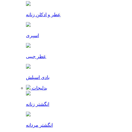
عطر و ادکلن زنانه
اسپری
عطر جیبی
بادی اسپلش
بدلیجات
انگشتر زنانه
انگشتر مردانه