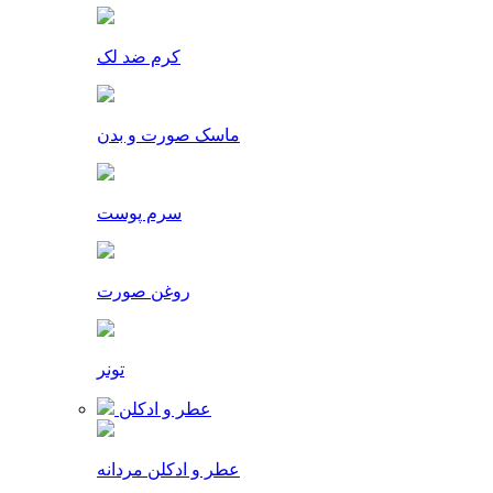
کرم ضد لک
ماسک صورت و بدن
سرم پوست
روغن صورت
تونر
عطر و ادکلن
عطر و ادکلن مردانه