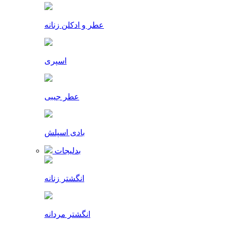
عطر و ادکلن زنانه
اسپری
عطر جیبی
بادی اسپلش
بدلیجات
انگشتر زنانه
انگشتر مردانه