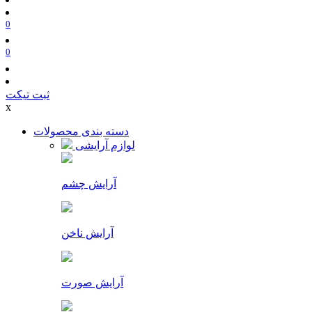
0
0
ثبت تیکت
x
دسته بندی محصولات
لوازم آرایشی
آرایش چشم
آرایش ناخن
آرایش صورت