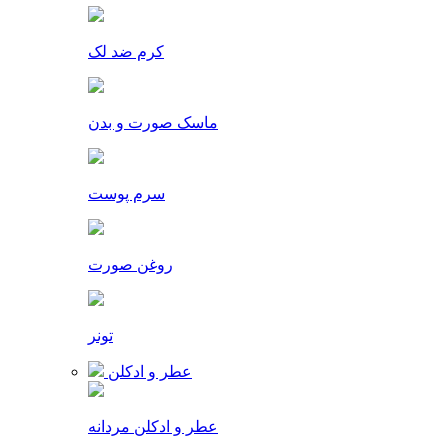
کرم ضد لک
ماسک صورت و بدن
سرم پوست
روغن صورت
تونر
عطر و ادکلن
عطر و ادکلن مردانه