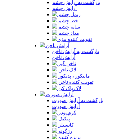
بازگشت به آرایش چشم
آرایش چشم
ریمل چشم
خط چشم
سایه چشم
مداد چشم
تقویت کننده مژه
آرایش ناخن
بازگشت به آرایش ناخن
آرایش ناخن
ناخن گیر
لاک ناخن
مانیکور ، پدیکور
تقویت کننده ناخن
لاک پاک کن
آرایش صورت
بازگشت به آرایش صورت
آرایش صورت
کرم پودر
پنکیک
کانسیلر
رژگونه
برنزه کننده