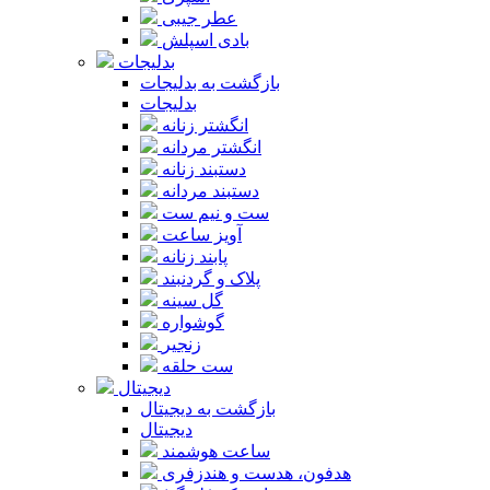
عطر جیبی
بادی اسپلش
بدلیجات
بازگشت به بدلیجات
بدلیجات
انگشتر زنانه
انگشتر مردانه
دستبند زنانه
دستبند مردانه
ست و نیم ست
آویز ساعت
پابند زنانه
پلاک و گردنبند
گل سینه
گوشواره
زنجیر
ست حلقه
دیجیتال
بازگشت به دیجیتال
دیجیتال
ساعت هوشمند
هدفون، هدست و هندزفری