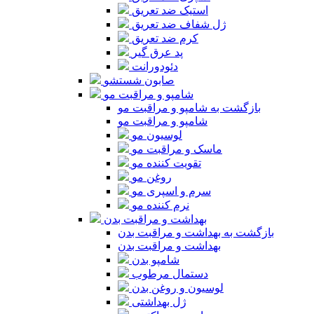
استیک ضد تعریق
ژل شفاف ضد تعریق
کرم ضد تعریق
پد عرق گیر
دئودورانت
صابون شستشو
شامپو و مراقبت مو
بازگشت به شامپو و مراقبت مو
شامپو و مراقبت مو
لوسیون مو
ماسک و مراقبت مو
تقویت کننده مو
روغن مو
سرم و اسپری مو
نرم کننده مو
بهداشت و مراقبت بدن
بازگشت به بهداشت و مراقبت بدن
بهداشت و مراقبت بدن
شامپو بدن
دستمال مرطوب
لوسیون و روغن بدن
ژل بهداشتی