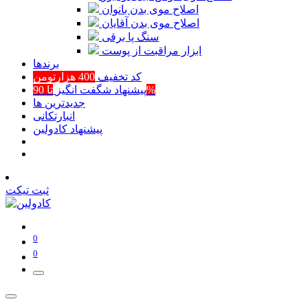
اصلاح موی بدن بانوان
اصلاح موی بدن آقایان
سنگ پا برقی
ابزار مراقبت از پوست
برند‌ها
کد تخفیف
400 هزارتومن
تا 90%
پیشنهاد شگفت انگیز
جدیدترین ها
انبارتکانی
پیشنهاد کادولین
ثبت تیکت
0
0