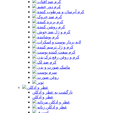
کرم ضد آفتاب
کرم دور چشم
کرم آبرسان و مرطوب کننده
کرم ضد چروک
کرم برنزه کننده
کرم روشن کننده
کرم و ژل ضد جوش
کرم پوشاننده
لایه بردار پوست و اسکراب
کرم و ژل ترمیم کننده
کرم سفت کننده پوست
کرم و روغن رفع ترک بدن
کرم ضد لک
ماسک صورت و بدن
سرم پوست
روغن صورت
تونر
عطر و ادکلن
بازگشت به عطر و ادکلن
عطر و ادکلن
عطر و ادکلن مردانه
عطر و ادکلن زنانه
اسپری