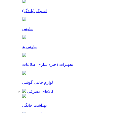
اسپیکر (بلندگو)
ماوس
ماوس پد
تجهیزات ذخیره سازی اطلاعات
لوازم جانبی گوشی
کالاهای مصرفی
بهداشت خانگی