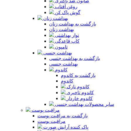
صابون ضد باکتری
روغن آفتاب
گوش پاک کن
بهداشت زنان
بازگشت به بهداشت زنان
بهداشت زنان
نوار بهداشتی
کاپ قاعدگی
تامپون
بهداشت جنسی
بازگشت به بهداشت جنسی
بهداشت جنسی
کاندوم
بازگشت به کاندوم
کاندوم
کاندوم نازک
کاندوم تاخیری
کاندوم خاردار
سایر محصولات بهداشت جنسی
مراقبت پوست
بازگشت به مراقبت پوست
مراقبت پوست
پاک کننده آرایش صورت