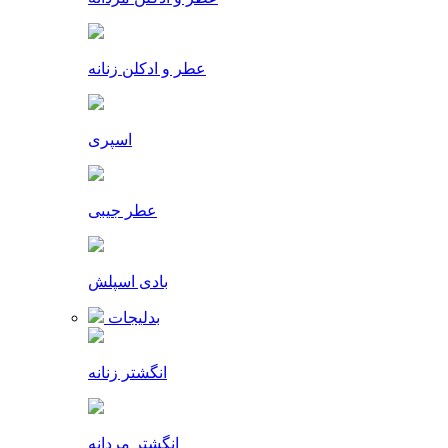
عطر و ادکلن زنانه
اسپری
عطر جیبی
بادی اسپلش
بدلیجات
انگشتر زنانه
انگشتر مردانه