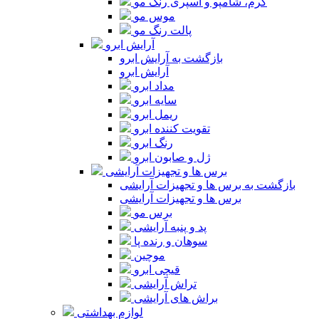
کرم، شامپو و اسپری رنگ مو
موس مو
پالت رنگ مو
آرایش ابرو
بازگشت به آرایش ابرو
آرایش ابرو
مداد ابرو
سایه ابرو
ریمل ابرو
تقویت کننده ابرو
رنگ ابرو
ژل و صابون ابرو
برس ها و تجهیزات آرایشی
بازگشت به برس ها و تجهیزات آرایشی
برس ها و تجهیزات آرایشی
برس مو
پد و پنبه آرایشی
سوهان و رنده پا
موچین
قیچی ابرو
تراش آرایشی
براش های آرایشی
لوازم بهداشتی