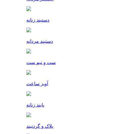
دستبند زنانه
دستبند مردانه
ست و نیم ست
آویز ساعت
پابند زنانه
پلاک و گردنبند