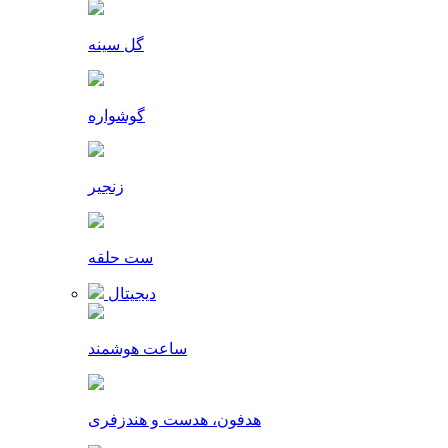
گل سینه
گوشواره
زنجیر
ست حلقه
دیجیتال
ساعت هوشمند
هدفون، هدست و هندزفری