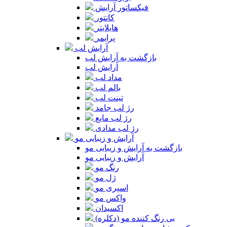
فیکساتور آرایش
کانتور
هایلایتر
پرایمر
آرایش لب
بازگشت به آرایش لب
آرایش لب
مداد لب
بالم لب
تینت لب
رژ لب جامد
رژ لب مایع
رژ لب مدادی
آرایش و زیبایی مو
بازگشت به آرایش و زیبایی مو
آرایش و زیبایی مو
رنگ مو
ژل مو
اسپری مو
واکس مو
اکسیدان
بی رنگ کننده مو (دکلره)