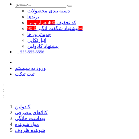
دسته بندی محصولات
برند‌ها
کد تخفیف
400 هزارتومن
تا 90%
پیشنهاد شگفت انگیز
جدیدترین ها
انبارتکانی
پیشنهاد کادولین
+1 555-555-5556
ورود به سیستم
ثبت تیکت
:
:
:
کادولین
کالاهای مصرفی
بهداشت خانگی
مواد شوینده
شوینده ظروف