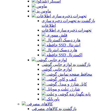
اسپیکر (بلندگو)
ماوس
ماوس پد
تجهیزات ذخیره سازی اطلاعات
بازگشت به تجهیزات ذخیره سازی
اطلاعات
تجهیزات ذخیره سازی اطلاعات
فلش مموری
هارد دیسک اکسترنال
حافظه SSD اینترنتال
هارد دیسک اینترنال
حافظه SSD اکسترنال
لوازم جانبی گوشی
بازگشت به لوازم جانبی گوشی
لوازم جانبی گوشی
محافظ صفحه نمایش گوشی
کیف و کاور گوشی
کابل شارژ و مبدل گوشی
شارژر تبلت و موبایل
پایه نگهدارنده گوشی و تبلت
پاوربانک
کالاهای مصرفی
بازگشت به کالاهای مصرفی