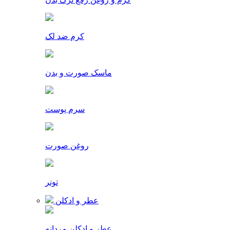
کرم ضد لک
ماسک صورت و بدن
سرم پوست
روغن صورت
تونر
عطر و ادکلن
عطر و ادکلن مردانه