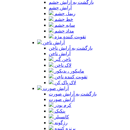
بازگشت به آرایش چشم
آرایش چشم
ریمل چشم
خط چشم
سایه چشم
مداد چشم
تقویت کننده مژه
آرایش ناخن
بازگشت به آرایش ناخن
آرایش ناخن
ناخن گیر
لاک ناخن
مانیکور ، پدیکور
تقویت کننده ناخن
لاک پاک کن
آرایش صورت
بازگشت به آرایش صورت
آرایش صورت
کرم پودر
پنکیک
کانسیلر
رژگونه
برنزه کننده