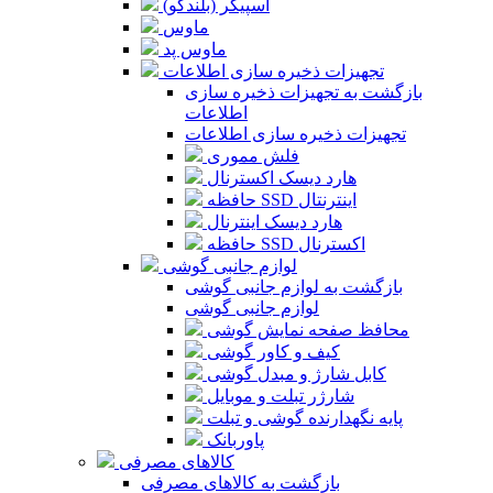
اسپیکر (بلندگو)
ماوس
ماوس پد
تجهیزات ذخیره سازی اطلاعات
بازگشت به تجهیزات ذخیره سازی
اطلاعات
تجهیزات ذخیره سازی اطلاعات
فلش مموری
هارد دیسک اکسترنال
حافظه SSD اینترنتال
هارد دیسک اینترنال
حافظه SSD اکسترنال
لوازم جانبی گوشی
بازگشت به لوازم جانبی گوشی
لوازم جانبی گوشی
محافظ صفحه نمایش گوشی
کیف و کاور گوشی
کابل شارژ و مبدل گوشی
شارژر تبلت و موبایل
پایه نگهدارنده گوشی و تبلت
پاوربانک
کالاهای مصرفی
بازگشت به کالاهای مصرفی