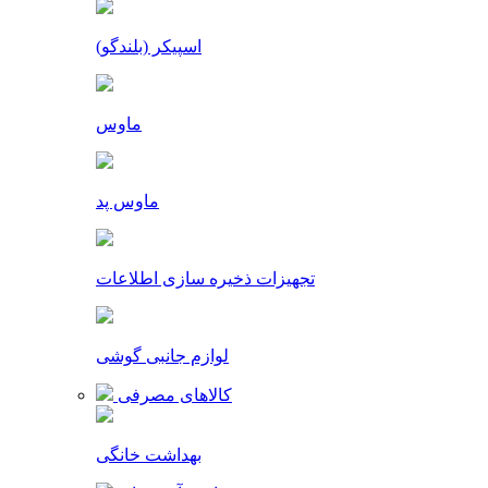
اسپیکر (بلندگو)
ماوس
ماوس پد
تجهیزات ذخیره سازی اطلاعات
لوازم جانبی گوشی
کالاهای مصرفی
بهداشت خانگی