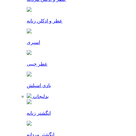
عطر و ادکلن زنانه
اسپری
عطر جیبی
بادی اسپلش
بدلیجات
انگشتر زنانه
انگشتر مردانه