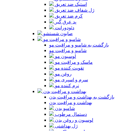
استیک ضد تعریق
ژل شفاف ضد تعریق
کرم ضد تعریق
پد عرق گیر
دئودورانت
صابون شستشو
شامپو و مراقبت مو
بازگشت به شامپو و مراقبت مو
شامپو و مراقبت مو
لوسیون مو
ماسک و مراقبت مو
تقویت کننده مو
روغن مو
سرم و اسپری مو
نرم کننده مو
بهداشت و مراقبت بدن
بازگشت به بهداشت و مراقبت بدن
بهداشت و مراقبت بدن
شامپو بدن
دستمال مرطوب
لوسیون و روغن بدن
ژل بهداشتی