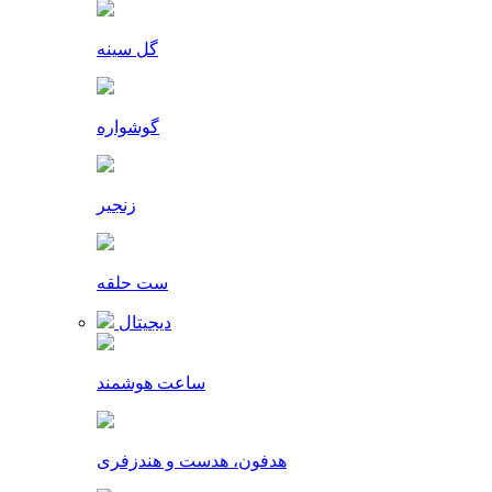
گل سینه
گوشواره
زنجیر
ست حلقه
دیجیتال
ساعت هوشمند
هدفون، هدست و هندزفری