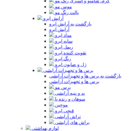
کرم، شامپو و اسپری رنگ مو
موس مو
پالت رنگ مو
آرایش ابرو
بازگشت به آرایش ابرو
آرایش ابرو
مداد ابرو
سایه ابرو
ریمل ابرو
تقویت کننده ابرو
رنگ ابرو
ژل و صابون ابرو
برس ها و تجهیزات آرایشی
بازگشت به برس ها و تجهیزات آرایشی
برس ها و تجهیزات آرایشی
برس مو
پد و پنبه آرایشی
سوهان و رنده پا
موچین
قیچی ابرو
تراش آرایشی
براش های آرایشی
لوازم بهداشتی