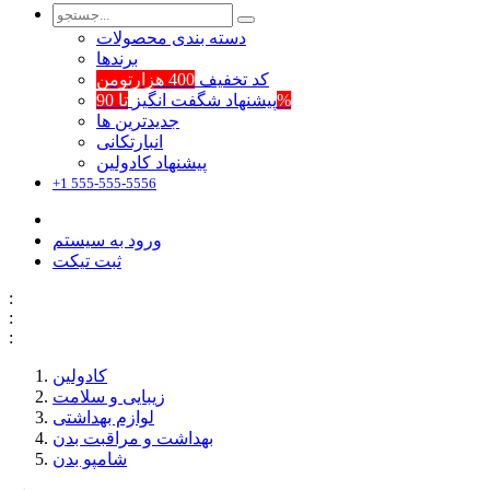
دسته بندی محصولات
برند‌ها
کد تخفیف
400 هزارتومن
تا 90%
پیشنهاد شگفت انگیز
جدیدترین ها
انبارتکانی
پیشنهاد کادولین
+1 555-555-5556
ورود به سیستم
ثبت تیکت
:
:
:
کادولین
زیبایی و سلامت
لوازم بهداشتی
بهداشت و مراقبت بدن
شامپو بدن