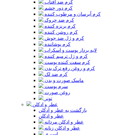
کرم ضد آفتاب
کرم دور چشم
کرم آبرسان و مرطوب کننده
کرم ضد چروک
کرم برنزه کننده
کرم روشن کننده
کرم و ژل ضد جوش
کرم پوشاننده
لایه بردار پوست و اسکراب
کرم و ژل ترمیم کننده
کرم سفت کننده پوست
کرم و روغن رفع ترک بدن
کرم ضد لک
ماسک صورت و بدن
سرم پوست
روغن صورت
تونر
عطر و ادکلن
بازگشت به عطر و ادکلن
عطر و ادکلن
عطر و ادکلن مردانه
عطر و ادکلن زنانه
اسپری