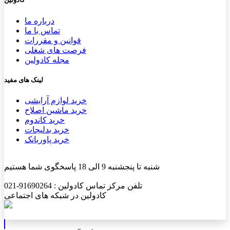
درباره ما
تماس با ما
قوانین و مقررات
فرصت های شغلی
مجله کادولین
لینک های مفید
خرید لوازم آرایشی
خرید ماشین اصلاح
خرید کاندوم
خرید بدلیجات
خرید پاوربانک
شنبه تا پنجشنبه 9 الی 18 پاسخگوی شما هستیم
تلفن مرکز تماس کادولین : 91690264-021
کادولین در شبکه های اجتماعی