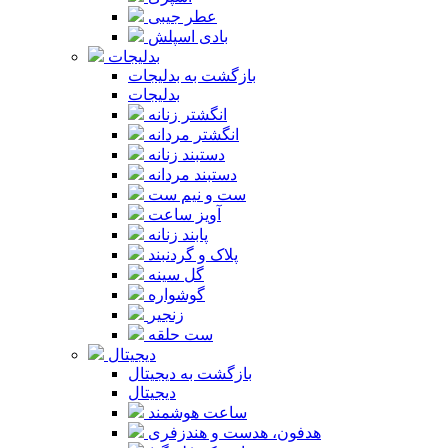
عطر جیبی
بادی اسپلش
بدلیجات
بازگشت به بدلیجات
بدلیجات
انگشتر زنانه
انگشتر مردانه
دستبند زنانه
دستبند مردانه
ست و نیم ست
آویز ساعت
پابند زنانه
پلاک و گردنبند
گل سینه
گوشواره
زنجیر
ست حلقه
دیجیتال
بازگشت به دیجیتال
دیجیتال
ساعت هوشمند
هدفون، هدست و هندزفری