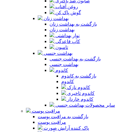
صابون ضد باکتری
روغن آفتاب
گوش پاک کن
بهداشت زنان
بازگشت به بهداشت زنان
بهداشت زنان
نوار بهداشتی
کاپ قاعدگی
تامپون
بهداشت جنسی
بازگشت به بهداشت جنسی
بهداشت جنسی
کاندوم
بازگشت به کاندوم
کاندوم
کاندوم نازک
کاندوم تاخیری
کاندوم خاردار
سایر محصولات بهداشت جنسی
مراقبت پوست
بازگشت به مراقبت پوست
مراقبت پوست
پاک کننده آرایش صورت