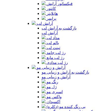
فیکساتور آرایش
کانتور
هایلایتر
پرایمر
آرایش لب
بازگشت به آرایش لب
آرایش لب
مداد لب
بالم لب
تینت لب
رژ لب جامد
رژ لب مایع
رژ لب مدادی
آرایش و زیبایی مو
بازگشت به آرایش و زیبایی مو
آرایش و زیبایی مو
رنگ مو
ژل مو
اسپری مو
واکس مو
اکسیدان
بی رنگ کننده مو (دکلره)