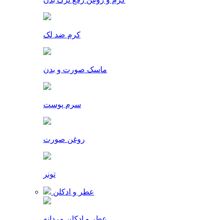
کرم ضد لک
ماسک صورت و بدن
سرم پوست
روغن صورت
تونر
عطر و ادکلن
عطر و ادکلن مردانه