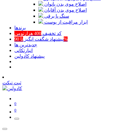
اصلاح موی بدن بانوان
اصلاح موی بدن آقایان
سنگ پا برقی
ابزار مراقبت از پوست
برند‌ها
کد تخفیف
400 هزارتومن
تا 90%
پیشنهاد شگفت انگیز
جدیدترین ها
انبارتکانی
پیشنهاد کادولین
ثبت تیکت
0
0