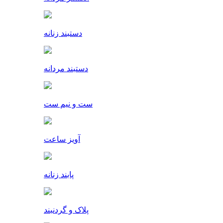
دستبند زنانه
دستبند مردانه
ست و نیم ست
آویز ساعت
پابند زنانه
پلاک و گردنبند