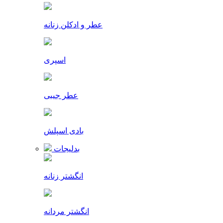
عطر و ادکلن زنانه
اسپری
عطر جیبی
بادی اسپلش
بدلیجات
انگشتر زنانه
انگشتر مردانه