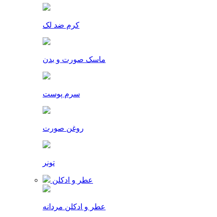
کرم ضد لک
ماسک صورت و بدن
سرم پوست
روغن صورت
تونر
عطر و ادکلن
عطر و ادکلن مردانه