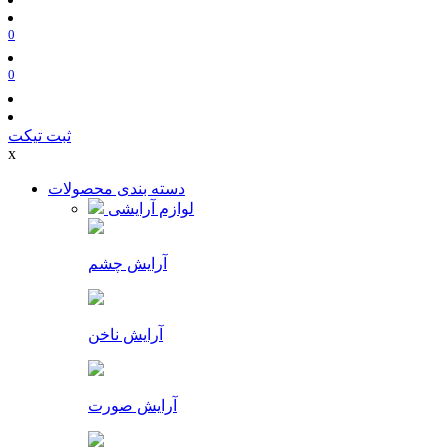
0
0
ثبت تیکت
x
دسته بندی محصولات
لوازم آرایشی
آرایش چشم
آرایش ناخن
آرایش صورت