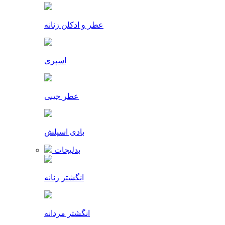
عطر و ادکلن زنانه
اسپری
عطر جیبی
بادی اسپلش
بدلیجات
انگشتر زنانه
انگشتر مردانه