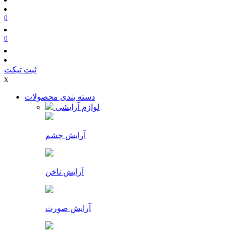
0
0
ثبت تیکت
x
دسته بندی محصولات
لوازم آرایشی
آرایش چشم
آرایش ناخن
آرایش صورت