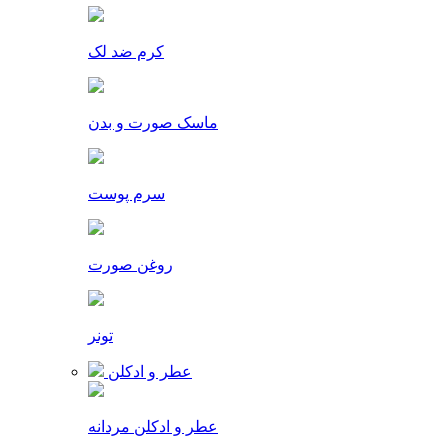
کرم ضد لک
ماسک صورت و بدن
سرم پوست
روغن صورت
تونر
عطر و ادکلن
عطر و ادکلن مردانه