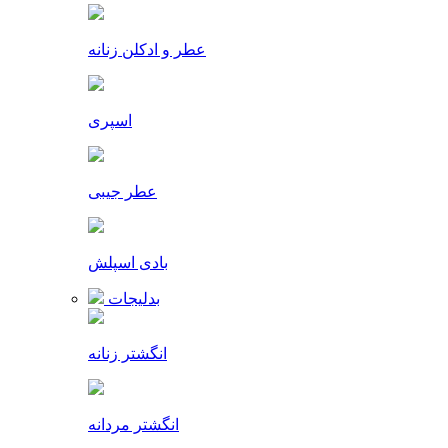
عطر و ادکلن زنانه
اسپری
عطر جیبی
بادی اسپلش
بدلیجات
انگشتر زنانه
انگشتر مردانه