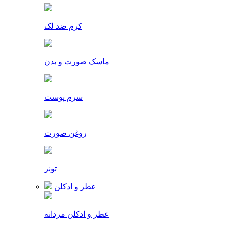
کرم ضد لک
ماسک صورت و بدن
سرم پوست
روغن صورت
تونر
عطر و ادکلن
عطر و ادکلن مردانه