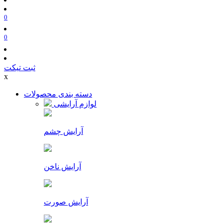
0
0
ثبت تیکت
x
دسته بندی محصولات
لوازم آرایشی
آرایش چشم
آرایش ناخن
آرایش صورت