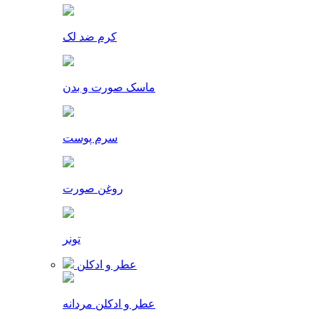
کرم ضد لک
ماسک صورت و بدن
سرم پوست
روغن صورت
تونر
عطر و ادکلن
عطر و ادکلن مردانه