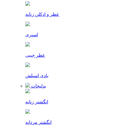
عطر و ادکلن زنانه
اسپری
عطر جیبی
بادی اسپلش
بدلیجات
انگشتر زنانه
انگشتر مردانه