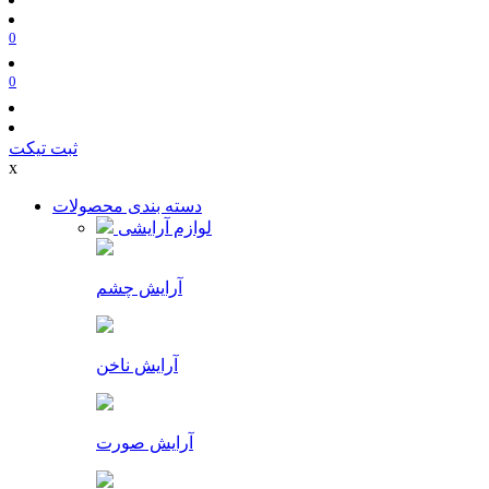
0
0
ثبت تیکت
x
دسته بندی محصولات
لوازم آرایشی
آرایش چشم
آرایش ناخن
آرایش صورت