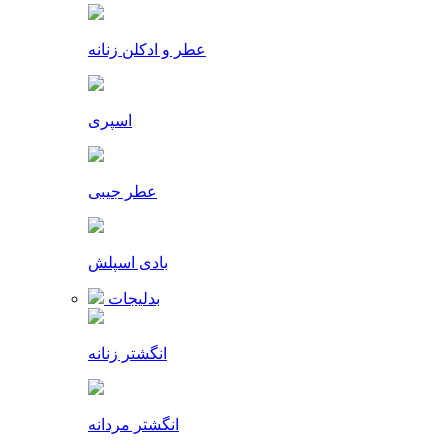
عطر و ادکلن زنانه
اسپری
عطر جیبی
بادی اسپلش
بدلیجات
انگشتر زنانه
انگشتر مردانه