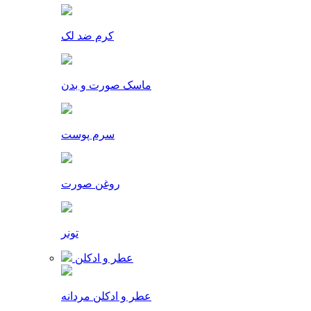
کرم ضد لک
ماسک صورت و بدن
سرم پوست
روغن صورت
تونر
عطر و ادکلن
عطر و ادکلن مردانه