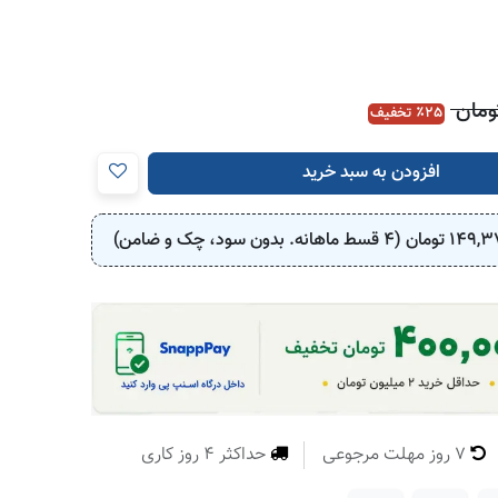
مان
25
٪ تخفیف
افزودن به سبد خرید
149,3
تومان (4 قسط ماهانه. بدون سود، چک و ضامن)
7 روز مهلت مرجوعی
حداکثر 4 روز کاری