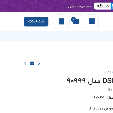
0
ثبت تیکت
 کادولین
س پی
ds
ول :
930671
خصوص موهای فر