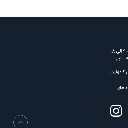
شنبه تا پنجشنبه 9 الی 18
هستیم
 کادولین :
ه های