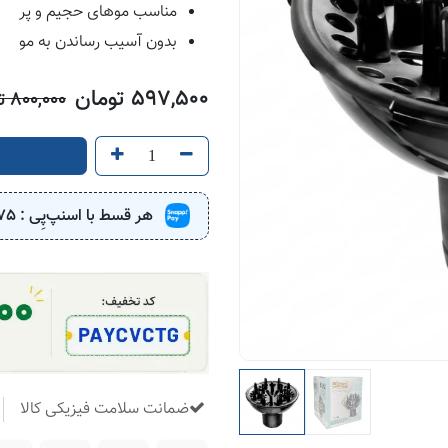
مناسب موهای حجیم و پر
بدون آسیب رساندن به مو
597,500
تومان
800,000
تو
هر قسط با اسنپ‌پِی :
75
​
ضمانت سلامت فیزیکی کالا