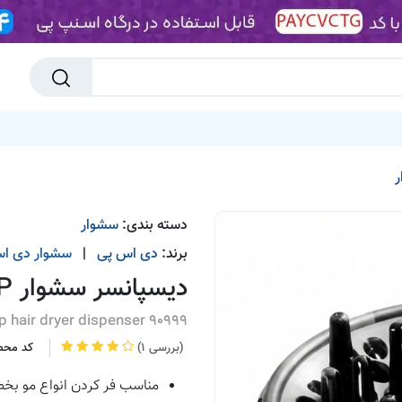
تا 90%
پیشنهاد شگفت انگیز
جدیدترین ها
انبارتکانی
پیشنهاد
دسته بندی:
سشوار
برند:
دی اس پی
|
سشوار
دی ا
دیسپانسر سشوار DSP مدل 90999
p hair dryer dispenser 90999
(1 بررسی)
کد محص
مناسب فر کردن انواع مو ب