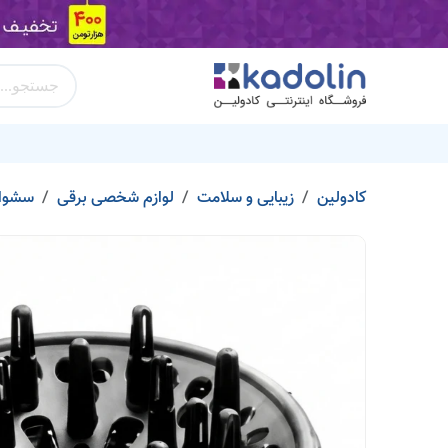
Skip to Conten
400 هزارتومن
دسته بندی محصولات
برند‌ها
کد تخفیف
کادولین
زیبایی و سلامت
لوازم شخصی برقی
سشوار