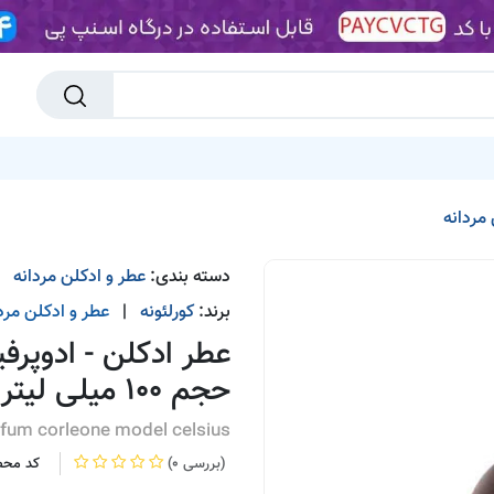
تا 90%
پیشنهاد شگفت انگیز
جدیدترین ها
انبارتکانی
پیشنهاد
مردانه
دسته بندی:
عطر و ادکلن مردانه
برند:
کورلئونه
|
عطر و ادکلن مرد
حجم 100 میلی لیتر
fum corleone model celsius
(0 بررسی)
کد محص