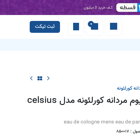
0
ثبت تیکت
 کادولین
انه
کورلئونه
عطر ادکلن - ادوپرفیوم مردانه کورلئونه مدل celsius
eau de cologne mens eau de par
ول :
850017