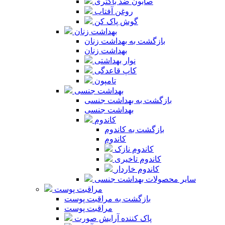
صابون ضد باکتری
روغن آفتاب
گوش پاک کن
بهداشت زنان
بازگشت به بهداشت زنان
بهداشت زنان
نوار بهداشتی
کاپ قاعدگی
تامپون
بهداشت جنسی
بازگشت به بهداشت جنسی
بهداشت جنسی
کاندوم
بازگشت به کاندوم
کاندوم
کاندوم نازک
کاندوم تاخیری
کاندوم خاردار
سایر محصولات بهداشت جنسی
مراقبت پوست
بازگشت به مراقبت پوست
مراقبت پوست
پاک کننده آرایش صورت