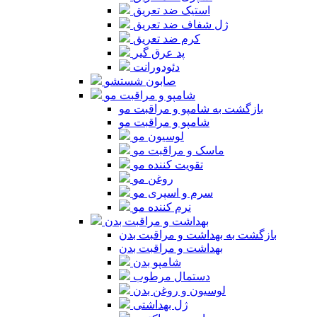
استیک ضد تعریق
ژل شفاف ضد تعریق
کرم ضد تعریق
پد عرق گیر
دئودورانت
صابون شستشو
شامپو و مراقبت مو
بازگشت به شامپو و مراقبت مو
شامپو و مراقبت مو
لوسیون مو
ماسک و مراقبت مو
تقویت کننده مو
روغن مو
سرم و اسپری مو
نرم کننده مو
بهداشت و مراقبت بدن
بازگشت به بهداشت و مراقبت بدن
بهداشت و مراقبت بدن
شامپو بدن
دستمال مرطوب
لوسیون و روغن بدن
ژل بهداشتی