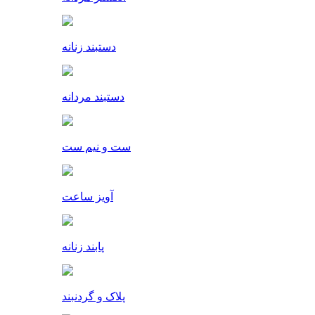
دستبند زنانه
دستبند مردانه
ست و نیم ست
آویز ساعت
پابند زنانه
پلاک و گردنبند