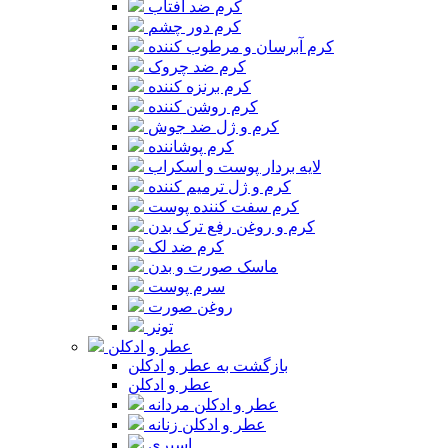
کرم ضد آفتاب
کرم دور چشم
کرم آبرسان و مرطوب کننده
کرم ضد چروک
کرم برنزه کننده
کرم روشن کننده
کرم و ژل ضد جوش
کرم پوشاننده
لایه بردار پوست و اسکراب
کرم و ژل ترمیم کننده
کرم سفت کننده پوست
کرم و روغن رفع ترک بدن
کرم ضد لک
ماسک صورت و بدن
سرم پوست
روغن صورت
تونر
عطر و ادکلن
بازگشت به عطر و ادکلن
عطر و ادکلن
عطر و ادکلن مردانه
عطر و ادکلن زنانه
اسپری