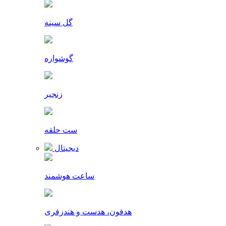
گل سینه
گوشواره
زنجیر
ست حلقه
دیجیتال
ساعت هوشمند
هدفون، هدست و هندزفری