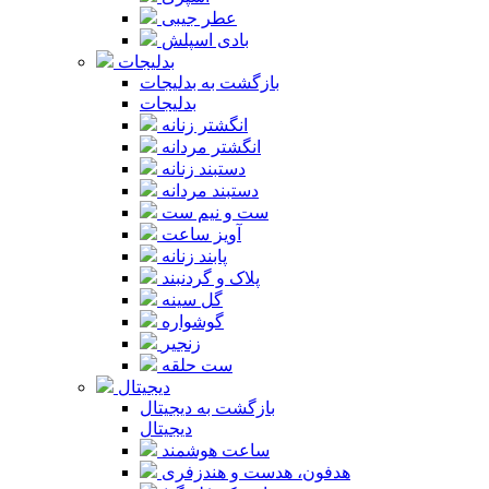
عطر جیبی
بادی اسپلش
بدلیجات
بازگشت به بدلیجات
بدلیجات
انگشتر زنانه
انگشتر مردانه
دستبند زنانه
دستبند مردانه
ست و نیم ست
آویز ساعت
پابند زنانه
پلاک و گردنبند
گل سینه
گوشواره
زنجیر
ست حلقه
دیجیتال
بازگشت به دیجیتال
دیجیتال
ساعت هوشمند
هدفون، هدست و هندزفری