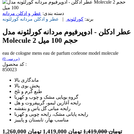
دسته بندی:
عطر و ادکلن مردانه
برند:
کورلئونه
|
عطر و ادکلن مردانه
کورلئونه
عطر ادکلن - ادوپرفیوم مردانه کورلئونه مدل
Molecule 2 حجم 100 میل
eau de cologne mens eau de parfum corleone model molecule
(0 بررسی)
کد محصول :
850023
ماندگاری بالا
پخش بوی بالا
طبع گرم و تلخ
گروه بویایی مشک و چوب و کهربا
رایحه آغازین لیمو، گریپفروت و هل
رایحه میانی گل یاس و بنفشه
رایحه پایانی مشک، رایحه چوبی و کهربا
مناسب بهار، تابستان و پایییز
تومان
1,419,000
تومان
1,419,000
تومان
1,260,000