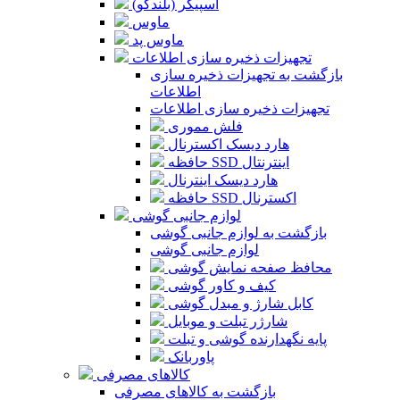
اسپیکر (بلندگو)
ماوس
ماوس پد
تجهیزات ذخیره سازی اطلاعات
بازگشت به تجهیزات ذخیره سازی
اطلاعات
تجهیزات ذخیره سازی اطلاعات
فلش مموری
هارد دیسک اکسترنال
حافظه SSD اینترنتال
هارد دیسک اینترنال
حافظه SSD اکسترنال
لوازم جانبی گوشی
بازگشت به لوازم جانبی گوشی
لوازم جانبی گوشی
محافظ صفحه نمایش گوشی
کیف و کاور گوشی
کابل شارژ و مبدل گوشی
شارژر تبلت و موبایل
پایه نگهدارنده گوشی و تبلت
پاوربانک
کالاهای مصرفی
بازگشت به کالاهای مصرفی