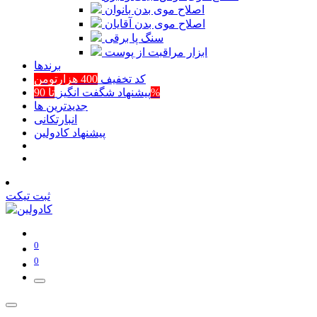
اصلاح موی بدن بانوان
اصلاح موی بدن آقایان
سنگ پا برقی
ابزار مراقبت از پوست
برند‌ها
کد تخفیف
400 هزارتومن
تا 90%
پیشنهاد شگفت انگیز
جدیدترین ها
انبارتکانی
پیشنهاد کادولین
ثبت تیکت
0
0