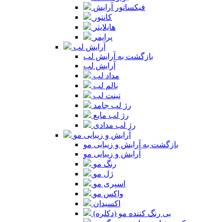
فیکساتور آرایش
کانتور
هایلایتر
پرایمر
آرایش لب
بازگشت به آرایش لب
آرایش لب
مداد لب
بالم لب
تینت لب
رژ لب جامد
رژ لب مایع
رژ لب مدادی
آرایش و زیبایی مو
بازگشت به آرایش و زیبایی مو
آرایش و زیبایی مو
رنگ مو
ژل مو
اسپری مو
واکس مو
اکسیدان
بی رنگ کننده مو (دکلره)