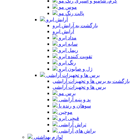
کرم، شامپو و اسپری رنگ مو
موس مو
پالت رنگ مو
آرایش ابرو
بازگشت به آرایش ابرو
آرایش ابرو
مداد ابرو
سایه ابرو
ریمل ابرو
تقویت کننده ابرو
رنگ ابرو
ژل و صابون ابرو
برس ها و تجهیزات آرایشی
بازگشت به برس ها و تجهیزات آرایشی
برس ها و تجهیزات آرایشی
برس مو
پد و پنبه آرایشی
سوهان و رنده پا
موچین
قیچی ابرو
تراش آرایشی
براش های آرایشی
لوازم بهداشتی