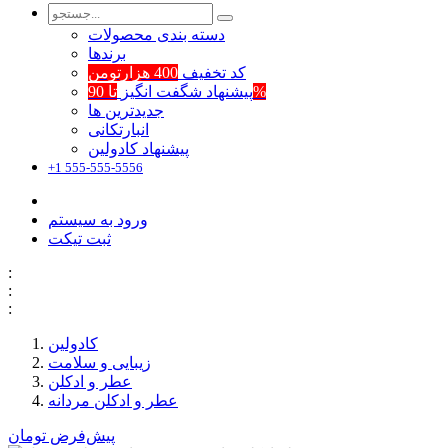
دسته بندی محصولات
برند‌ها
کد تخفیف
400 هزارتومن
تا 90%
پیشنهاد شگفت انگیز
جدیدترین ها
انبارتکانی
پیشنهاد کادولین
+1 555-555-5556
ورود به سیستم
ثبت تیکت
:
:
:
کادولین
زیبایی و سلامت
عطر و ادکلن
عطر و ادکلن مردانه
پیش‌فرض
تومان