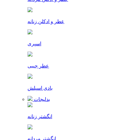
عطر و ادکلن زنانه
اسپری
عطر جیبی
بادی اسپلش
بدلیجات
انگشتر زنانه
انگشتر مردانه