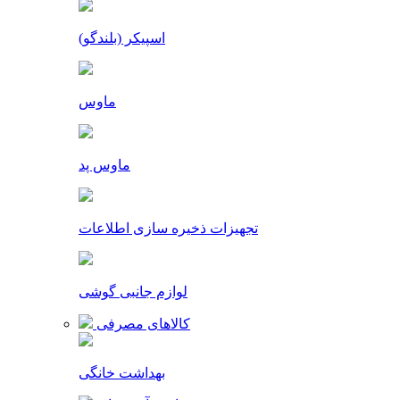
اسپیکر (بلندگو)
ماوس
ماوس پد
تجهیزات ذخیره سازی اطلاعات
لوازم جانبی گوشی
کالاهای مصرفی
بهداشت خانگی