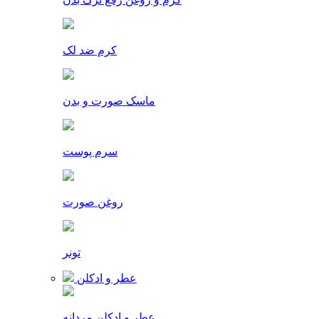
کرم ضد لک
ماسک صورت و بدن
سرم پوست
روغن صورت
تونر
عطر و ادکلن
عطر و ادکلن مردانه