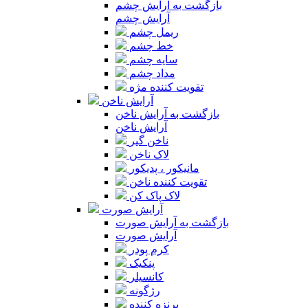
بازگشت به آرایش چشم
آرایش چشم
ریمل چشم
خط چشم
سایه چشم
مداد چشم
تقویت کننده مژه
آرایش ناخن
بازگشت به آرایش ناخن
آرایش ناخن
ناخن گیر
لاک ناخن
مانیکور ، پدیکور
تقویت کننده ناخن
لاک پاک کن
آرایش صورت
بازگشت به آرایش صورت
آرایش صورت
کرم پودر
پنکیک
کانسیلر
رژگونه
برنزه کننده