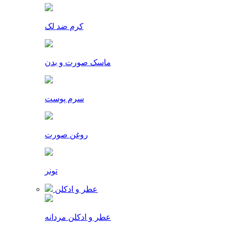
کرم ضد لک
ماسک صورت و بدن
سرم پوست
روغن صورت
تونر
عطر و ادکلن
عطر و ادکلن مردانه