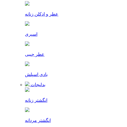
عطر و ادکلن زنانه
اسپری
عطر جیبی
بادی اسپلش
بدلیجات
انگشتر زنانه
انگشتر مردانه