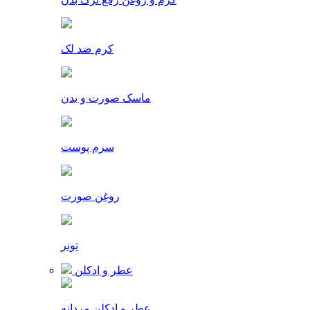
کرم ضد لک
ماسک صورت و بدن
سرم پوست
روغن صورت
تونر
عطر و ادکلن
عطر و ادکلن مردانه