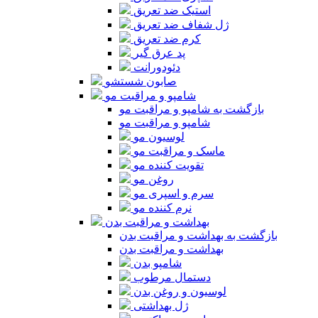
استیک ضد تعریق
ژل شفاف ضد تعریق
کرم ضد تعریق
پد عرق گیر
دئودورانت
صابون شستشو
شامپو و مراقبت مو
بازگشت به شامپو و مراقبت مو
شامپو و مراقبت مو
لوسیون مو
ماسک و مراقبت مو
تقویت کننده مو
روغن مو
سرم و اسپری مو
نرم کننده مو
بهداشت و مراقبت بدن
بازگشت به بهداشت و مراقبت بدن
بهداشت و مراقبت بدن
شامپو بدن
دستمال مرطوب
لوسیون و روغن بدن
ژل بهداشتی