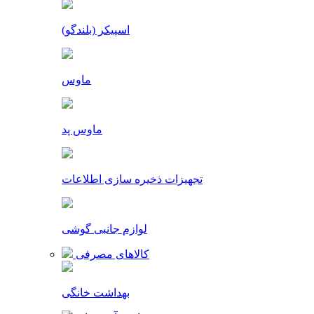
اسپیکر (بلندگو)
ماوس
ماوس پد
تجهیزات ذخیره سازی اطلاعات
لوازم جانبی گوشی
کالاهای مصرفی
بهداشت خانگی