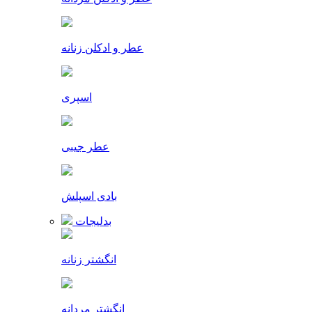
عطر و ادکلن زنانه
اسپری
عطر جیبی
بادی اسپلش
بدلیجات
انگشتر زنانه
انگشتر مردانه