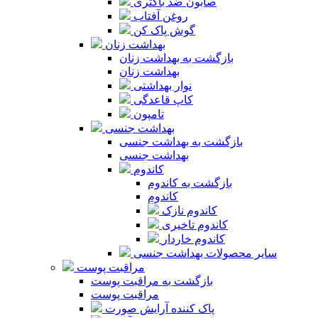
صابون ضد باکتری
روغن آفتاب
گوش پاک کن
بهداشت زنان
بازگشت به بهداشت زنان
بهداشت زنان
نوار بهداشتی
کاپ قاعدگی
تامپون
بهداشت جنسی
بازگشت به بهداشت جنسی
بهداشت جنسی
کاندوم
بازگشت به کاندوم
کاندوم
کاندوم نازک
کاندوم تاخیری
کاندوم خاردار
سایر محصولات بهداشت جنسی
مراقبت پوست
بازگشت به مراقبت پوست
مراقبت پوست
پاک کننده آرایش صورت