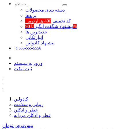
دسته بندی محصولات
برند‌ها
کد تخفیف
400 هزارتومن
تا 90%
پیشنهاد شگفت انگیز
جدیدترین ها
انبارتکانی
پیشنهاد کادولین
+1 555-555-5556
ورود به سیستم
ثبت تیکت
:
:
:
کادولین
زیبایی و سلامت
عطر و ادکلن
عطر و ادکلن مردانه
پیش‌فرض
تومان