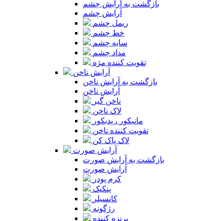
بازگشت به آرایش چشم
آرایش چشم
ریمل چشم
خط چشم
سایه چشم
مداد چشم
تقویت کننده مژه
آرایش ناخن
بازگشت به آرایش ناخن
آرایش ناخن
ناخن گیر
لاک ناخن
مانیکور ، پدیکور
تقویت کننده ناخن
لاک پاک کن
آرایش صورت
بازگشت به آرایش صورت
آرایش صورت
کرم پودر
پنکیک
کانسیلر
رژگونه
برنزه کننده