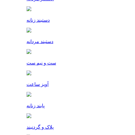
دستبند زنانه
دستبند مردانه
ست و نیم ست
آویز ساعت
پابند زنانه
پلاک و گردنبند