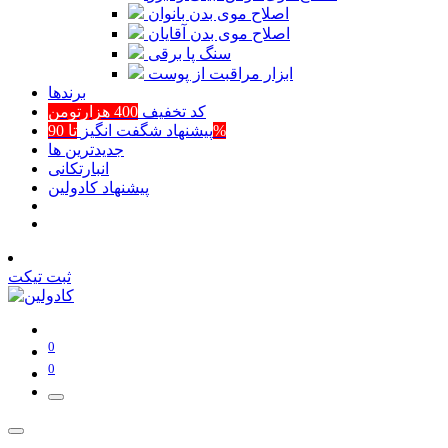
اصلاح موی بدن بانوان
اصلاح موی بدن آقایان
سنگ پا برقی
ابزار مراقبت از پوست
برند‌ها
کد تخفیف
400 هزارتومن
تا 90%
پیشنهاد شگفت انگیز
جدیدترین ها
انبارتکانی
پیشنهاد کادولین
ثبت تیکت
0
0