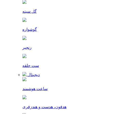
گل سینه
گوشواره
زنجیر
ست حلقه
دیجیتال
ساعت هوشمند
هدفون، هدست و هندزفری