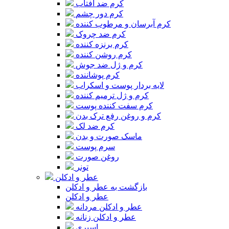
کرم ضد آفتاب
کرم دور چشم
کرم آبرسان و مرطوب کننده
کرم ضد چروک
کرم برنزه کننده
کرم روشن کننده
کرم و ژل ضد جوش
کرم پوشاننده
لایه بردار پوست و اسکراب
کرم و ژل ترمیم کننده
کرم سفت کننده پوست
کرم و روغن رفع ترک بدن
کرم ضد لک
ماسک صورت و بدن
سرم پوست
روغن صورت
تونر
عطر و ادکلن
بازگشت به عطر و ادکلن
عطر و ادکلن
عطر و ادکلن مردانه
عطر و ادکلن زنانه
اسپری