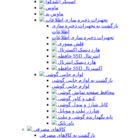
اسپیکر (بلندگو)
ماوس
ماوس پد
تجهیزات ذخیره سازی اطلاعات
بازگشت به تجهیزات ذخیره سازی
اطلاعات
تجهیزات ذخیره سازی اطلاعات
فلش مموری
هارد دیسک اکسترنال
حافظه SSD اینترنتال
هارد دیسک اینترنال
حافظه SSD اکسترنال
لوازم جانبی گوشی
بازگشت به لوازم جانبی گوشی
لوازم جانبی گوشی
محافظ صفحه نمایش گوشی
کیف و کاور گوشی
کابل شارژ و مبدل گوشی
شارژر تبلت و موبایل
پایه نگهدارنده گوشی و تبلت
پاوربانک
کالاهای مصرفی
بازگشت به کالاهای مصرفی