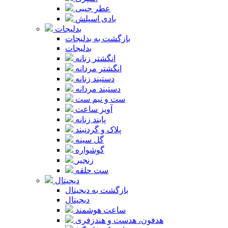
عطر جیبی
بادی اسپلش
بدلیجات
بازگشت به بدلیجات
بدلیجات
انگشتر زنانه
انگشتر مردانه
دستبند زنانه
دستبند مردانه
ست و نیم ست
آویز ساعت
پابند زنانه
پلاک و گردنبند
گل سینه
گوشواره
زنجیر
ست حلقه
دیجیتال
بازگشت به دیجیتال
دیجیتال
ساعت هوشمند
هدفون، هدست و هندزفری