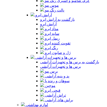
کرم، شامپو و اسپری رنگ مو
موس مو
پالت رنگ مو
آرایش ابرو
بازگشت به آرایش ابرو
آرایش ابرو
مداد ابرو
سایه ابرو
ریمل ابرو
تقویت کننده ابرو
رنگ ابرو
ژل و صابون ابرو
برس ها و تجهیزات آرایشی
بازگشت به برس ها و تجهیزات آرایشی
برس ها و تجهیزات آرایشی
برس مو
پد و پنبه آرایشی
سوهان و رنده پا
موچین
قیچی ابرو
تراش آرایشی
براش های آرایشی
لوازم بهداشتی