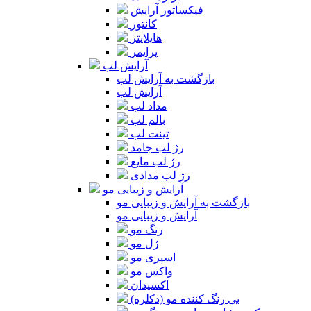
فیکساتور آرایش
کانتور
هایلایتر
پرایمر
آرایش لب
بازگشت به آرایش لب
آرایش لب
مداد لب
بالم لب
تینت لب
رژ لب جامد
رژ لب مایع
رژ لب مدادی
آرایش و زیبایی مو
بازگشت به آرایش و زیبایی مو
آرایش و زیبایی مو
رنگ مو
ژل مو
اسپری مو
واکس مو
اکسیدان
بی رنگ کننده مو (دکلره)