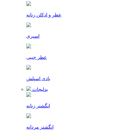
عطر و ادکلن زنانه
اسپری
عطر جیبی
بادی اسپلش
بدلیجات
انگشتر زنانه
انگشتر مردانه