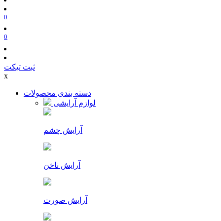
0
0
ثبت تیکت
x
دسته بندی محصولات
لوازم آرایشی
آرایش چشم
آرایش ناخن
آرایش صورت