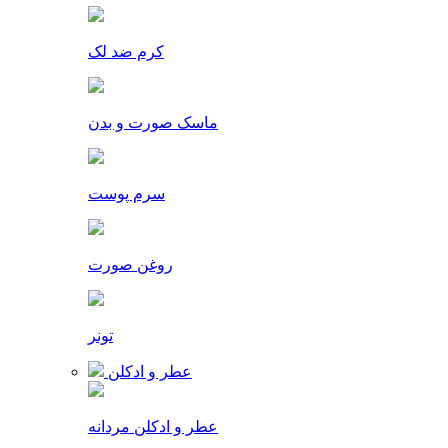
کرم ضد لک
ماسک صورت و بدن
سرم پوست
روغن صورت
تونر
عطر و ادکلن
عطر و ادکلن مردانه