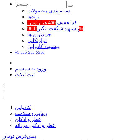
دسته بندی محصولات
برند‌ها
کد تخفیف
400 هزارتومن
تا 90%
پیشنهاد شگفت انگیز
جدیدترین ها
انبارتکانی
پیشنهاد کادولین
+1 555-555-5556
ورود به سیستم
ثبت تیکت
:
:
:
کادولین
زیبایی و سلامت
عطر و ادکلن
عطر و ادکلن مردانه
پیش‌فرض
تومان