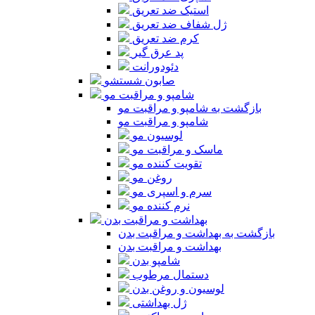
استیک ضد تعریق
ژل شفاف ضد تعریق
کرم ضد تعریق
پد عرق گیر
دئودورانت
صابون شستشو
شامپو و مراقبت مو
بازگشت به شامپو و مراقبت مو
شامپو و مراقبت مو
لوسیون مو
ماسک و مراقبت مو
تقویت کننده مو
روغن مو
سرم و اسپری مو
نرم کننده مو
بهداشت و مراقبت بدن
بازگشت به بهداشت و مراقبت بدن
بهداشت و مراقبت بدن
شامپو بدن
دستمال مرطوب
لوسیون و روغن بدن
ژل بهداشتی