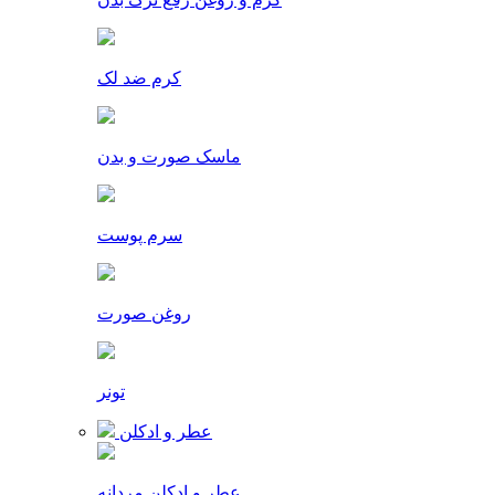
کرم ضد لک
ماسک صورت و بدن
سرم پوست
روغن صورت
تونر
عطر و ادکلن
عطر و ادکلن مردانه