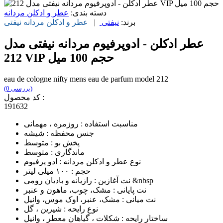
دسته بندی:
عطر و ادکلن مردانه
برند:
نیفتی
|
عطر و ادکلن مردانه
نیفتی
عطر ادکلن - ادوپرفیوم مردانه نیفتی مدل
212 VIP حجم 100 میل
eau de cologne nifty mens eau de parfum model 212
(0 بررسی)
کد محصول :
191632
مناسبت استفاده : روزمره ، مهمانی
جنس محفظه : شیشه
پخش بو : متوسط
ماندگاری : متوسط
نوع عطر و ادکلن مردانه : ادو پرفیوم
حجم : ۱۰۰ میلی لیتر
نت آغازین : رازیانه و بادیان رومی &nbsp
نت پایانی : مشک، چوب، ماهون و عنبر
نت میانی : مشک، عنبر، اوک موس، وانیل
نوع رایحه : شیرین ، گل
ساختار رایحه : شکلات ، گیاهان معطر ، وانیل