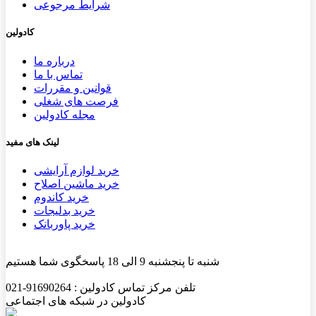
شرایط مرجوعی
کادولین
درباره ما
تماس با ما
قوانین و مقررات
فرصت های شغلی
مجله کادولین
لینک های مفید
خرید لوازم آرایشی
خرید ماشین اصلاح
خرید کاندوم
خرید بدلیجات
خرید پاوربانک
شنبه تا پنجشنبه 9 الی 18 پاسخگوی شما هستیم
تلفن مرکز تماس کادولین : 91690264-021
کادولین در شبکه های اجتماعی