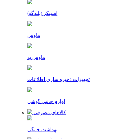
اسپیکر (بلندگو)
ماوس
ماوس پد
تجهیزات ذخیره سازی اطلاعات
لوازم جانبی گوشی
کالاهای مصرفی
بهداشت خانگی