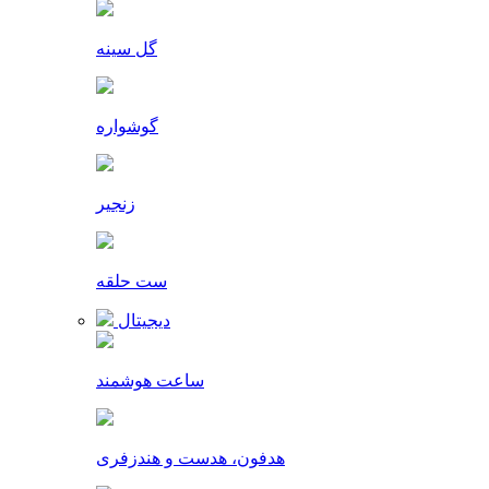
گل سینه
گوشواره
زنجیر
ست حلقه
دیجیتال
ساعت هوشمند
هدفون، هدست و هندزفری