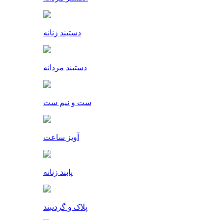
دستبند زنانه
دستبند مردانه
ست و نیم ست
آویز ساعت
پابند زنانه
پلاک و گردنبند