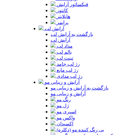
فیکساتور آرایش
کانتور
هایلایتر
پرایمر
آرایش لب
بازگشت به آرایش لب
آرایش لب
مداد لب
بالم لب
تینت لب
رژ لب جامد
رژ لب مایع
رژ لب مدادی
آرایش و زیبایی مو
بازگشت به آرایش و زیبایی مو
آرایش و زیبایی مو
رنگ مو
ژل مو
اسپری مو
واکس مو
اکسیدان
بی رنگ کننده مو (دکلره)