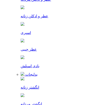
عطر و ادکلن زنانه
اسپری
عطر جیبی
بادی اسپلش
بدلیجات
انگشتر زنانه
انگشتر مردانه