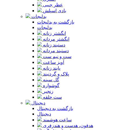
عطر جیبی
بادی اسپلش
بدلیجات
بازگشت به بدلیجات
بدلیجات
انگشتر زنانه
انگشتر مردانه
دستبند زنانه
دستبند مردانه
ست و نیم ست
آویز ساعت
پابند زنانه
پلاک و گردنبند
گل سینه
گوشواره
زنجیر
ست حلقه
دیجیتال
بازگشت به دیجیتال
دیجیتال
ساعت هوشمند
هدفون، هدست و هندزفری