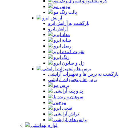
کرم، شامپو و اسپری رنگ مو
موس مو
پالت رنگ مو
آرایش ابرو
بازگشت به آرایش ابرو
آرایش ابرو
مداد ابرو
سایه ابرو
ریمل ابرو
تقویت کننده ابرو
رنگ ابرو
ژل و صابون ابرو
برس ها و تجهیزات آرایشی
بازگشت به برس ها و تجهیزات آرایشی
برس ها و تجهیزات آرایشی
برس مو
پد و پنبه آرایشی
سوهان و رنده پا
موچین
قیچی ابرو
تراش آرایشی
براش های آرایشی
لوازم بهداشتی