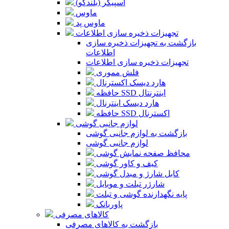
اسپیکر (بلندگو)
ماوس
ماوس پد
تجهیزات ذخیره سازی اطلاعات
بازگشت به تجهیزات ذخیره سازی
اطلاعات
تجهیزات ذخیره سازی اطلاعات
فلش مموری
هارد دیسک اکسترنال
حافظه SSD اینترنتال
هارد دیسک اینترنال
حافظه SSD اکسترنال
لوازم جانبی گوشی
بازگشت به لوازم جانبی گوشی
لوازم جانبی گوشی
محافظ صفحه نمایش گوشی
کیف و کاور گوشی
کابل شارژ و مبدل گوشی
شارژر تبلت و موبایل
پایه نگهدارنده گوشی و تبلت
پاوربانک
کالاهای مصرفی
بازگشت به کالاهای مصرفی