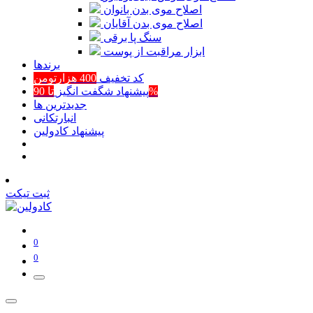
اصلاح موی بدن بانوان
اصلاح موی بدن آقایان
سنگ پا برقی
ابزار مراقبت از پوست
برند‌ها
کد تخفیف
400 هزارتومن
تا 90%
پیشنهاد شگفت انگیز
جدیدترین ها
انبارتکانی
پیشنهاد کادولین
ثبت تیکت
0
0