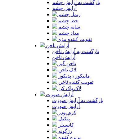
بازگشت به آرایش چشم
آرایش چشم
ریمل چشم
خط چشم
سایه چشم
مداد چشم
تقویت کننده مژه
آرایش ناخن
بازگشت به آرایش ناخن
آرایش ناخن
ناخن گیر
لاک ناخن
مانیکور ، پدیکور
تقویت کننده ناخن
لاک پاک کن
آرایش صورت
بازگشت به آرایش صورت
آرایش صورت
کرم پودر
پنکیک
کانسیلر
رژگونه
برنزه کننده