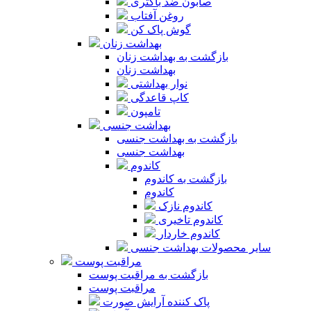
صابون ضد باکتری
روغن آفتاب
گوش پاک کن
بهداشت زنان
بازگشت به بهداشت زنان
بهداشت زنان
نوار بهداشتی
کاپ قاعدگی
تامپون
بهداشت جنسی
بازگشت به بهداشت جنسی
بهداشت جنسی
کاندوم
بازگشت به کاندوم
کاندوم
کاندوم نازک
کاندوم تاخیری
کاندوم خاردار
سایر محصولات بهداشت جنسی
مراقبت پوست
بازگشت به مراقبت پوست
مراقبت پوست
پاک کننده آرایش صورت