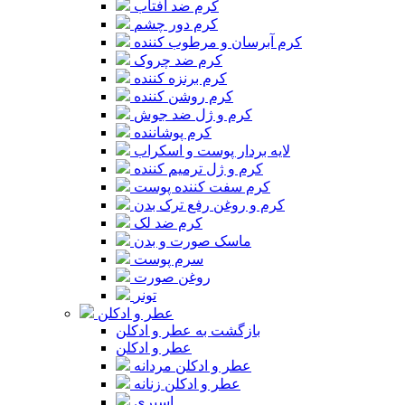
کرم ضد آفتاب
کرم دور چشم
کرم آبرسان و مرطوب کننده
کرم ضد چروک
کرم برنزه کننده
کرم روشن کننده
کرم و ژل ضد جوش
کرم پوشاننده
لایه بردار پوست و اسکراب
کرم و ژل ترمیم کننده
کرم سفت کننده پوست
کرم و روغن رفع ترک بدن
کرم ضد لک
ماسک صورت و بدن
سرم پوست
روغن صورت
تونر
عطر و ادکلن
بازگشت به عطر و ادکلن
عطر و ادکلن
عطر و ادکلن مردانه
عطر و ادکلن زنانه
اسپری