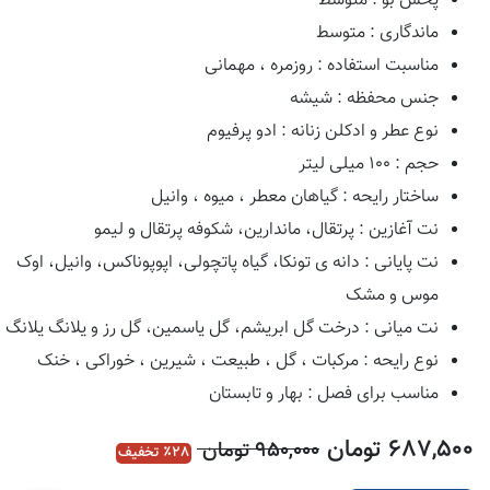
پخش بو : متوسط
ماندگاری : متوسط
مناسبت استفاده : روزمره ، مهمانی
جنس محفظه : شیشه
نوع عطر و ادکلن زنانه : ادو پرفیوم
حجم : ۱۰۰ میلی لیتر
ساختار رایحه : گیاهان معطر ، میوه ، وانیل
نت آغازین : پرتقال، ماندارین، شکوفه پرتقال و لیمو
نت پایانی : دانه ی تونکا، گیاه پاتچولی، اپوپوناکس، وانیل، اوک
موس و مشک
نت میانی : درخت گل ابریشم، گل یاسمین، گل رز و یلانگ یلانگ
نوع رایحه : مرکبات ، گل ، طبیعت ، شیرین ، خوراکی ، خنک
مناسب برای فصل : بهار و تابستان
687,500
تومان
950,000
تومان
28
٪ تخفیف