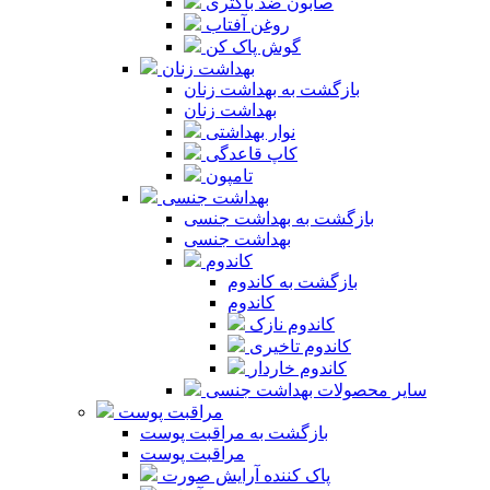
صابون ضد باکتری
روغن آفتاب
گوش پاک کن
بهداشت زنان
بازگشت به بهداشت زنان
بهداشت زنان
نوار بهداشتی
کاپ قاعدگی
تامپون
بهداشت جنسی
بازگشت به بهداشت جنسی
بهداشت جنسی
کاندوم
بازگشت به کاندوم
کاندوم
کاندوم نازک
کاندوم تاخیری
کاندوم خاردار
سایر محصولات بهداشت جنسی
مراقبت پوست
بازگشت به مراقبت پوست
مراقبت پوست
پاک کننده آرایش صورت