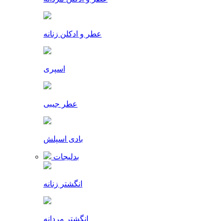
عطر و ادکلن زنانه
اسپری
عطر جیبی
بادی اسپلش
بدلیجات
انگشتر زنانه
انگشتر مردانه