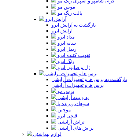
کرم، شامپو و اسپری رنگ مو
موس مو
پالت رنگ مو
آرایش ابرو
بازگشت به آرایش ابرو
آرایش ابرو
مداد ابرو
سایه ابرو
ریمل ابرو
تقویت کننده ابرو
رنگ ابرو
ژل و صابون ابرو
برس ها و تجهیزات آرایشی
بازگشت به برس ها و تجهیزات آرایشی
برس ها و تجهیزات آرایشی
برس مو
پد و پنبه آرایشی
سوهان و رنده پا
موچین
قیچی ابرو
تراش آرایشی
براش های آرایشی
لوازم بهداشتی