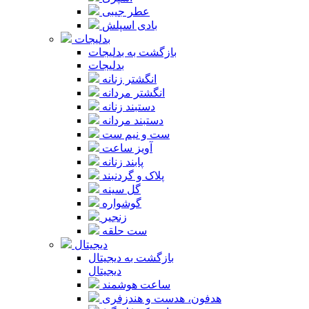
عطر جیبی
بادی اسپلش
بدلیجات
بازگشت به بدلیجات
بدلیجات
انگشتر زنانه
انگشتر مردانه
دستبند زنانه
دستبند مردانه
ست و نیم ست
آویز ساعت
پابند زنانه
پلاک و گردنبند
گل سینه
گوشواره
زنجیر
ست حلقه
دیجیتال
بازگشت به دیجیتال
دیجیتال
ساعت هوشمند
هدفون، هدست و هندزفری