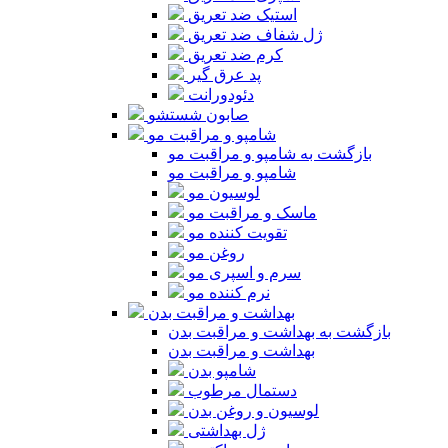
استیک ضد تعریق
ژل شفاف ضد تعریق
کرم ضد تعریق
پد عرق گیر
دئودورانت
صابون شستشو
شامپو و مراقبت مو
بازگشت به شامپو و مراقبت مو
شامپو و مراقبت مو
لوسیون مو
ماسک و مراقبت مو
تقویت کننده مو
روغن مو
سرم و اسپری مو
نرم کننده مو
بهداشت و مراقبت بدن
بازگشت به بهداشت و مراقبت بدن
بهداشت و مراقبت بدن
شامپو بدن
دستمال مرطوب
لوسیون و روغن بدن
ژل بهداشتی