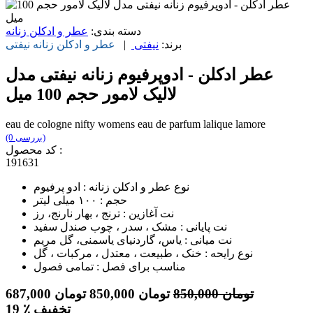
دسته بندی:
عطر و ادکلن زنانه
برند:
نیفتی
|
عطر و ادکلن زنانه
نیفتی
عطر ادکلن - ادوپرفیوم زنانه نیفتی مدل
لالیک لامور حجم 100 میل
eau de cologne nifty womens eau de parfum lalique lamore
(0 بررسی)
کد محصول :
191631
نوع عطر و ادکلن زنانه : ادو پرفیوم
حجم : ۱۰۰ میلی لیتر
نت آغازین : ترنج ، بهار نارنج، رز
نت پایانی : مشک ، سدر ، چوب صندل سفید
نت میانی : یاس، گاردنیای یاسمنی، گل مریم
نوع رایحه : خنک ، طبیعت ، معتدل ، مرکبات ، گل
مناسب برای فصل : تمامی فصول
تومان
850,000
تومان
850,000
تومان
687,000
٪ تخفیف
19