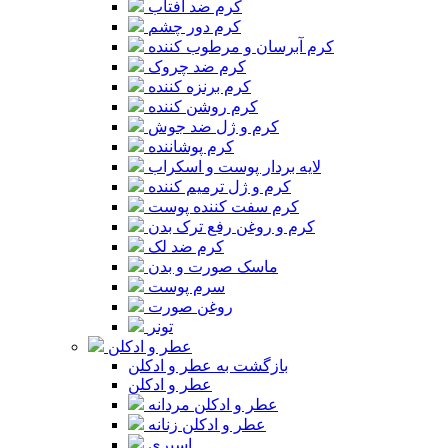
کرم ضد آفتاب
کرم دور چشم
کرم آبرسان و مرطوب کننده
کرم ضد چروک
کرم برنزه کننده
کرم روشن کننده
کرم و ژل ضد جوش
کرم پوشاننده
لایه بردار پوست و اسکراب
کرم و ژل ترمیم کننده
کرم سفت کننده پوست
کرم و روغن رفع ترک بدن
کرم ضد لک
ماسک صورت و بدن
سرم پوست
روغن صورت
تونر
عطر و ادکلن
بازگشت به عطر و ادکلن
عطر و ادکلن
عطر و ادکلن مردانه
عطر و ادکلن زنانه
اسپری