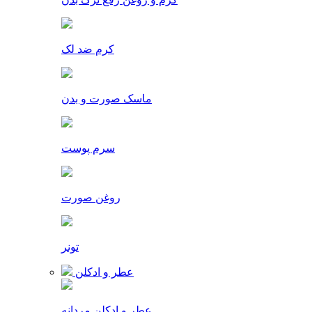
کرم ضد لک
ماسک صورت و بدن
سرم پوست
روغن صورت
تونر
عطر و ادکلن
عطر و ادکلن مردانه