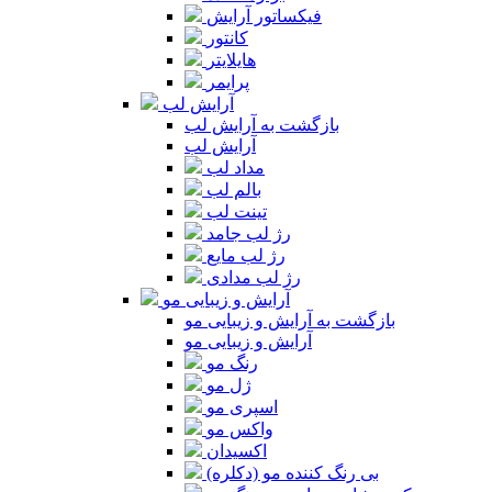
فیکساتور آرایش
کانتور
هایلایتر
پرایمر
آرایش لب
بازگشت به آرایش لب
آرایش لب
مداد لب
بالم لب
تینت لب
رژ لب جامد
رژ لب مایع
رژ لب مدادی
آرایش و زیبایی مو
بازگشت به آرایش و زیبایی مو
آرایش و زیبایی مو
رنگ مو
ژل مو
اسپری مو
واکس مو
اکسیدان
بی رنگ کننده مو (دکلره)