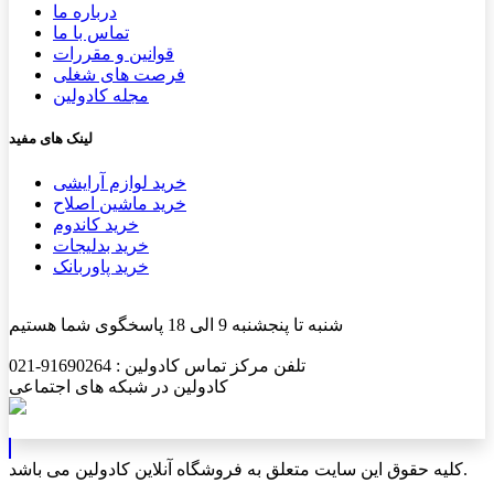
درباره ما
تماس با ما
قوانین و مقررات
فرصت های شغلی
مجله کادولین
لینک های مفید
خرید لوازم آرایشی
خرید ماشین اصلاح
خرید کاندوم
خرید بدلیجات
خرید پاوربانک
شنبه تا پنجشنبه 9 الی 18 پاسخگوی شما هستیم
تلفن مرکز تماس کادولین : 91690264-021
کادولین در شبکه های اجتماعی
کلیه حقوق این سایت متعلق به فروشگاه آنلاین کادولین می باشد.