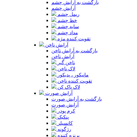
بازگشت به آرایش چشم
آرایش چشم
ریمل چشم
خط چشم
سایه چشم
مداد چشم
تقویت کننده مژه
آرایش ناخن
بازگشت به آرایش ناخن
آرایش ناخن
ناخن گیر
لاک ناخن
مانیکور ، پدیکور
تقویت کننده ناخن
لاک پاک کن
آرایش صورت
بازگشت به آرایش صورت
آرایش صورت
کرم پودر
پنکیک
کانسیلر
رژگونه
برنزه کننده