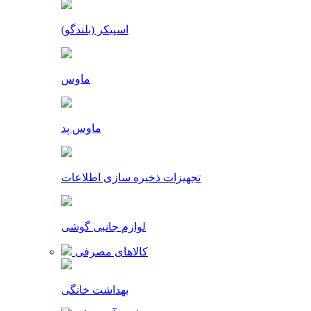
اسپیکر (بلندگو)
ماوس
ماوس پد
تجهیزات ذخیره سازی اطلاعات
لوازم جانبی گوشی
کالاهای مصرفی
بهداشت خانگی