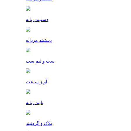
دستبند زنانه
دستبند مردانه
ست و نیم ست
آویز ساعت
پابند زنانه
پلاک و گردنبند