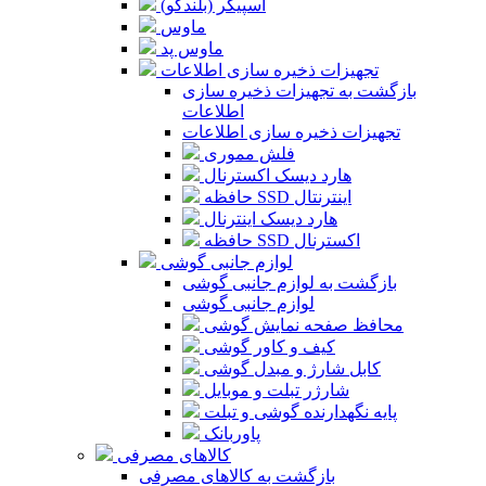
اسپیکر (بلندگو)
ماوس
ماوس پد
تجهیزات ذخیره سازی اطلاعات
بازگشت به تجهیزات ذخیره سازی
اطلاعات
تجهیزات ذخیره سازی اطلاعات
فلش مموری
هارد دیسک اکسترنال
حافظه SSD اینترنتال
هارد دیسک اینترنال
حافظه SSD اکسترنال
لوازم جانبی گوشی
بازگشت به لوازم جانبی گوشی
لوازم جانبی گوشی
محافظ صفحه نمایش گوشی
کیف و کاور گوشی
کابل شارژ و مبدل گوشی
شارژر تبلت و موبایل
پایه نگهدارنده گوشی و تبلت
پاوربانک
کالاهای مصرفی
بازگشت به کالاهای مصرفی