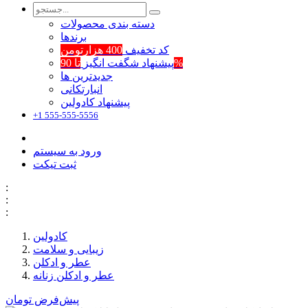
دسته بندی محصولات
برند‌ها
کد تخفیف
400 هزارتومن
تا 90%
پیشنهاد شگفت انگیز
جدیدترین ها
انبارتکانی
پیشنهاد کادولین
+1 555-555-5556
ورود به سیستم
ثبت تیکت
:
:
:
کادولین
زیبایی و سلامت
عطر و ادکلن
عطر و ادکلن زنانه
پیش‌فرض
تومان