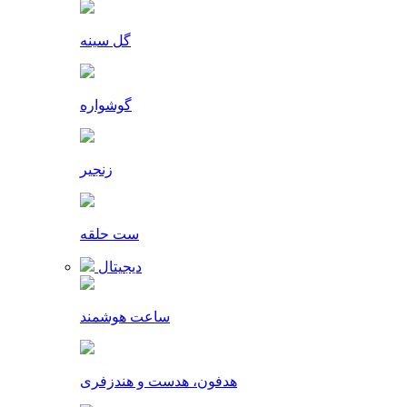
گل سینه
گوشواره
زنجیر
ست حلقه
دیجیتال
ساعت هوشمند
هدفون، هدست و هندزفری