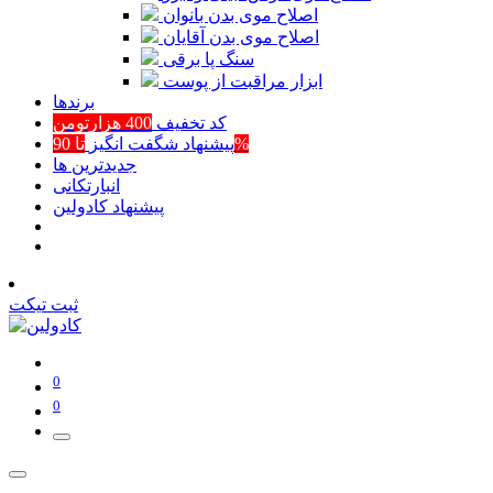
اصلاح موی بدن بانوان
اصلاح موی بدن آقایان
سنگ پا برقی
ابزار مراقبت از پوست
برند‌ها
کد تخفیف
400 هزارتومن
تا 90%
پیشنهاد شگفت انگیز
جدیدترین ها
انبارتکانی
پیشنهاد کادولین
ثبت تیکت
0
0