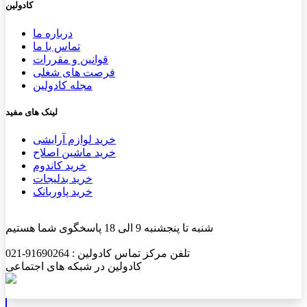
کادولین
درباره ما
تماس با ما
قوانین و مقررات
فرصت های شغلی
مجله کادولین
لینک های مفید
خرید لوازم آرایشی
خرید ماشین اصلاح
خرید کاندوم
خرید بدلیجات
خرید پاوربانک
شنبه تا پنجشنبه 9 الی 18 پاسخگوی شما هستیم
تلفن مرکز تماس کادولین : 91690264-021
کادولین در شبکه های اجتماعی