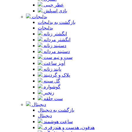
عطر جیبی
بادی اسپلش
بدلیجات
بازگشت به بدلیجات
بدلیجات
انگشتر زنانه
انگشتر مردانه
دستبند زنانه
دستبند مردانه
ست و نیم ست
آویز ساعت
پابند زنانه
پلاک و گردنبند
گل سینه
گوشواره
زنجیر
ست حلقه
دیجیتال
بازگشت به دیجیتال
دیجیتال
ساعت هوشمند
هدفون، هدست و هندزفری