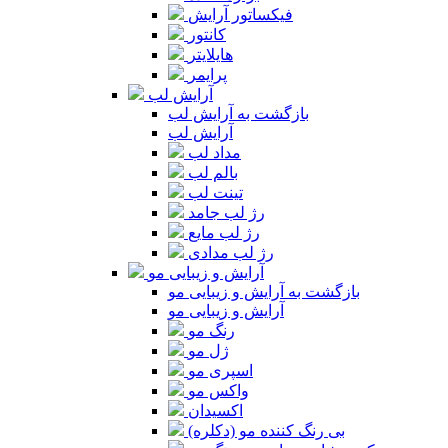
فیکساتور آرایش
کانتور
هایلایتر
پرایمر
آرایش لب
بازگشت به آرایش لب
آرایش لب
مداد لب
بالم لب
تینت لب
رژ لب جامد
رژ لب مایع
رژ لب مدادی
آرایش و زیبایی مو
بازگشت به آرایش و زیبایی مو
آرایش و زیبایی مو
رنگ مو
ژل مو
اسپری مو
واکس مو
اکسیدان
بی رنگ کننده مو (دکلره)