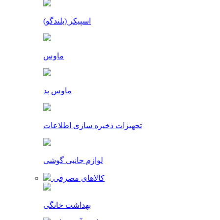
اسپیکر (بلندگو)
ماوس
ماوس پد
تجهیزات ذخیره سازی اطلاعات
لوازم جانبی گوشی
کالاهای مصرفی
بهداشت خانگی