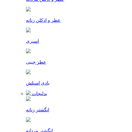
عطر و ادکلن زنانه
اسپری
عطر جیبی
بادی اسپلش
بدلیجات
انگشتر زنانه
انگشتر مردانه