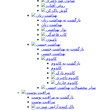
صابون ضد باکتری
روغن آفتاب
گوش پاک کن
بهداشت زنان
بازگشت به بهداشت زنان
بهداشت زنان
نوار بهداشتی
کاپ قاعدگی
تامپون
بهداشت جنسی
بازگشت به بهداشت جنسی
بهداشت جنسی
کاندوم
بازگشت به کاندوم
کاندوم
کاندوم نازک
کاندوم تاخیری
کاندوم خاردار
سایر محصولات بهداشت جنسی
مراقبت پوست
بازگشت به مراقبت پوست
مراقبت پوست
پاک کننده آرایش صورت