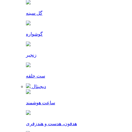
گل سینه
گوشواره
زنجیر
ست حلقه
دیجیتال
ساعت هوشمند
هدفون، هدست و هندزفری