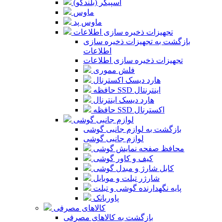
اسپیکر (بلندگو)
ماوس
ماوس پد
تجهیزات ذخیره سازی اطلاعات
بازگشت به تجهیزات ذخیره سازی
اطلاعات
تجهیزات ذخیره سازی اطلاعات
فلش مموری
هارد دیسک اکسترنال
حافظه SSD اینترنتال
هارد دیسک اینترنال
حافظه SSD اکسترنال
لوازم جانبی گوشی
بازگشت به لوازم جانبی گوشی
لوازم جانبی گوشی
محافظ صفحه نمایش گوشی
کیف و کاور گوشی
کابل شارژ و مبدل گوشی
شارژر تبلت و موبایل
پایه نگهدارنده گوشی و تبلت
پاوربانک
کالاهای مصرفی
بازگشت به کالاهای مصرفی