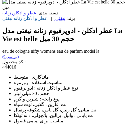
دسته بندی:
عطر و ادکلن زنانه
برند:
نیفتی
|
عطر و ادکلن زنانه
نیفتی
عطر ادکلن - ادوپرفیوم زنانه نیفتی مدل La
Vie est belle حجم 30 میل
eau de cologne nifty womens eau de parfum model la
(0 بررسی)
کد محصول :
444016
ماندگاری : متوسط
مناسبت استفاده : روزمره
نوع عطر و ادکلن زنانه : ادو پرفیوم
حجم : 30 میلی لیتر
نوع رایحه : شیرین و گرم
نت آغازین : گلابی، توت سیاه
نت میانی: گل زنبق، گل یاس، شکوفه پرتقال
نت پایانی : وانیل، پرالین، پاتچولی، دانه تونکا
مناسب برای تمامی فصول