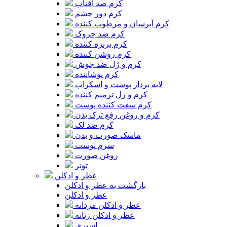
کرم ضد آفتاب
کرم دور چشم
کرم آبرسان و مرطوب کننده
کرم ضد چروک
کرم برنزه کننده
کرم روشن کننده
کرم و ژل ضد جوش
کرم پوشاننده
لایه بردار پوست و اسکراب
کرم و ژل ترمیم کننده
کرم سفت کننده پوست
کرم و روغن رفع ترک بدن
کرم ضد لک
ماسک صورت و بدن
سرم پوست
روغن صورت
تونر
عطر و ادکلن
بازگشت به عطر و ادکلن
عطر و ادکلن
عطر و ادکلن مردانه
عطر و ادکلن زنانه
اسپری