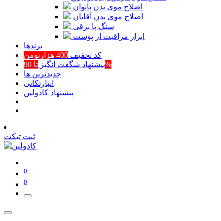
اصلاح موی بدن بانوان
اصلاح موی بدن آقایان
سنگ پا برقی
ابزار مراقبت از پوست
برند‌ها
کد تخفیف
400 هزارتومن
تا 90%
پیشنهاد شگفت انگیز
جدیدترین ها
انبارتکانی
پیشنهاد کادولین
ثبت تیکت
0
0