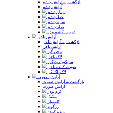
بازگشت به آرایش چشم
آرایش چشم
ریمل چشم
خط چشم
سایه چشم
مداد چشم
تقویت کننده مژه
آرایش ناخن
بازگشت به آرایش ناخن
آرایش ناخن
ناخن گیر
لاک ناخن
مانیکور ، پدیکور
تقویت کننده ناخن
لاک پاک کن
آرایش صورت
بازگشت به آرایش صورت
آرایش صورت
کرم پودر
پنکیک
کانسیلر
رژگونه
برنزه کننده