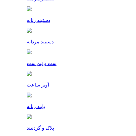
دستبند زنانه
دستبند مردانه
ست و نیم ست
آویز ساعت
پابند زنانه
پلاک و گردنبند