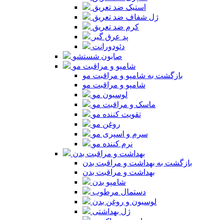
استیک ضد تعریق
ژل شفاف ضد تعریق
کرم ضد تعریق
پد عرق گیر
دئودورانت
صابون شستشو
شامپو و مراقبت مو
بازگشت به شامپو و مراقبت مو
شامپو و مراقبت مو
لوسیون مو
ماسک و مراقبت مو
تقویت کننده مو
روغن مو
سرم و اسپری مو
نرم کننده مو
بهداشت و مراقبت بدن
بازگشت به بهداشت و مراقبت بدن
بهداشت و مراقبت بدن
شامپو بدن
دستمال مرطوب
لوسیون و روغن بدن
ژل بهداشتی