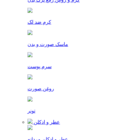
کرم ضد لک
ماسک صورت و بدن
سرم پوست
روغن صورت
تونر
عطر و ادکلن
عطر و ادکلن مردانه