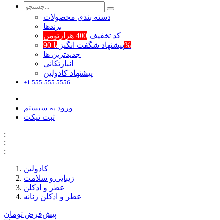
دسته بندی محصولات
برند‌ها
کد تخفیف
400 هزارتومن
تا 90%
پیشنهاد شگفت انگیز
جدیدترین ها
انبارتکانی
پیشنهاد کادولین
+1 555-555-5556
ورود به سیستم
ثبت تیکت
:
:
:
کادولین
زیبایی و سلامت
عطر و ادکلن
عطر و ادکلن زنانه
پیش‌فرض
تومان