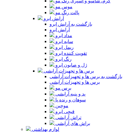
کرم، شامپو و اسپری رنگ مو
موس مو
پالت رنگ مو
آرایش ابرو
بازگشت به آرایش ابرو
آرایش ابرو
مداد ابرو
سایه ابرو
ریمل ابرو
تقویت کننده ابرو
رنگ ابرو
ژل و صابون ابرو
برس ها و تجهیزات آرایشی
بازگشت به برس ها و تجهیزات آرایشی
برس ها و تجهیزات آرایشی
برس مو
پد و پنبه آرایشی
سوهان و رنده پا
موچین
قیچی ابرو
تراش آرایشی
براش های آرایشی
لوازم بهداشتی