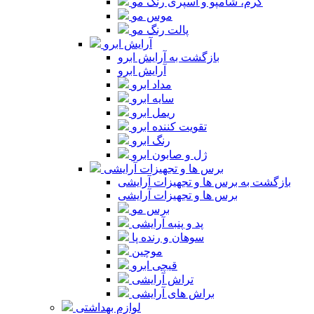
کرم، شامپو و اسپری رنگ مو
موس مو
پالت رنگ مو
آرایش ابرو
بازگشت به آرایش ابرو
آرایش ابرو
مداد ابرو
سایه ابرو
ریمل ابرو
تقویت کننده ابرو
رنگ ابرو
ژل و صابون ابرو
برس ها و تجهیزات آرایشی
بازگشت به برس ها و تجهیزات آرایشی
برس ها و تجهیزات آرایشی
برس مو
پد و پنبه آرایشی
سوهان و رنده پا
موچین
قیچی ابرو
تراش آرایشی
براش های آرایشی
لوازم بهداشتی