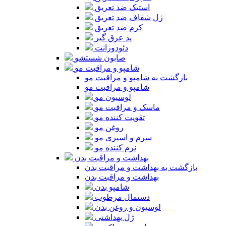
استیک ضد تعریق
ژل شفاف ضد تعریق
کرم ضد تعریق
پد عرق گیر
دئودورانت
صابون شستشو
شامپو و مراقبت مو
بازگشت به شامپو و مراقبت مو
شامپو و مراقبت مو
لوسیون مو
ماسک و مراقبت مو
تقویت کننده مو
روغن مو
سرم و اسپری مو
نرم کننده مو
بهداشت و مراقبت بدن
بازگشت به بهداشت و مراقبت بدن
بهداشت و مراقبت بدن
شامپو بدن
دستمال مرطوب
لوسیون و روغن بدن
ژل بهداشتی