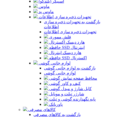
اسپیکر (بلندگو)
ماوس
ماوس پد
تجهیزات ذخیره سازی اطلاعات
بازگشت به تجهیزات ذخیره سازی
اطلاعات
تجهیزات ذخیره سازی اطلاعات
فلش مموری
هارد دیسک اکسترنال
حافظه SSD اینترنتال
هارد دیسک اینترنال
حافظه SSD اکسترنال
لوازم جانبی گوشی
بازگشت به لوازم جانبی گوشی
لوازم جانبی گوشی
محافظ صفحه نمایش گوشی
کیف و کاور گوشی
کابل شارژ و مبدل گوشی
شارژر تبلت و موبایل
پایه نگهدارنده گوشی و تبلت
پاوربانک
کالاهای مصرفی
بازگشت به کالاهای مصرفی