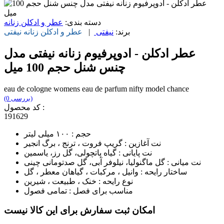
دسته بندی:
عطر و ادکلن زنانه
برند:
نیفتی
|
عطر و ادکلن زنانه
نیفتی
عطر ادکلن - ادوپرفیوم زنانه نیفتی مدل
چنس شنل حجم 100 میل
eau de cologne womens eau de parfum nifty model chance
(0 بررسی)
کد محصول :
191629
حجم : ۱۰۰ میلی لیتر
نت آغازین : گریپ فروت ، ترنج ، برگ انجیر
نت پایانی : گیاه پاتچولی، گل رز، یاسمین
نت میانی : گل ماگنولیا، نیلوفر آبی، گل صدتومانی چینی
ساختار رایحه : وانیل ، مرکبات ، گیاهان معطر ، گل
نوع رایحه : خنک ، طبیعت ، شیرین
مناسب برای فصل : تمامی فصول
امکان ثبت سفارش برای این کالا نیست