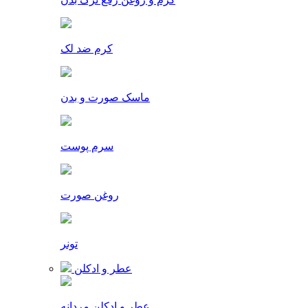
کرم ضد لک
ماسک صورت و بدن
سرم پوست
روغن صورت
تونر
عطر و ادکلن
عطر و ادکلن مردانه