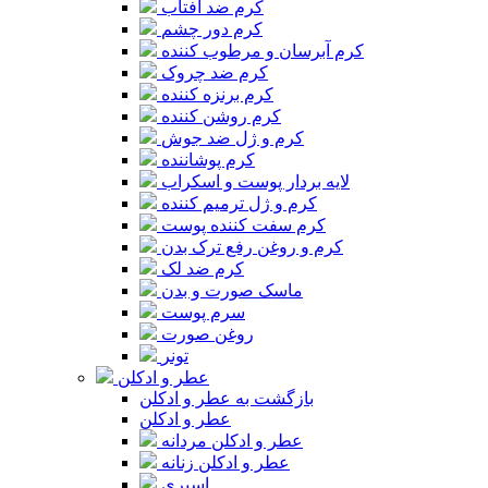
کرم ضد آفتاب
کرم دور چشم
کرم آبرسان و مرطوب کننده
کرم ضد چروک
کرم برنزه کننده
کرم روشن کننده
کرم و ژل ضد جوش
کرم پوشاننده
لایه بردار پوست و اسکراب
کرم و ژل ترمیم کننده
کرم سفت کننده پوست
کرم و روغن رفع ترک بدن
کرم ضد لک
ماسک صورت و بدن
سرم پوست
روغن صورت
تونر
عطر و ادکلن
بازگشت به عطر و ادکلن
عطر و ادکلن
عطر و ادکلن مردانه
عطر و ادکلن زنانه
اسپری