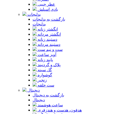
عطر جیبی
بادی اسپلش
بدلیجات
بازگشت به بدلیجات
بدلیجات
انگشتر زنانه
انگشتر مردانه
دستبند زنانه
دستبند مردانه
ست و نیم ست
آویز ساعت
پابند زنانه
پلاک و گردنبند
گل سینه
گوشواره
زنجیر
ست حلقه
دیجیتال
بازگشت به دیجیتال
دیجیتال
ساعت هوشمند
هدفون، هدست و هندزفری