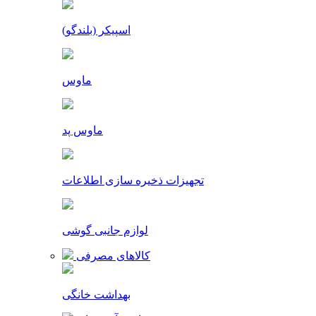
اسپیکر (بلندگو)
ماوس
ماوس پد
تجهیزات ذخیره سازی اطلاعات
لوازم جانبی گوشی
کالاهای مصرفی
بهداشت خانگی