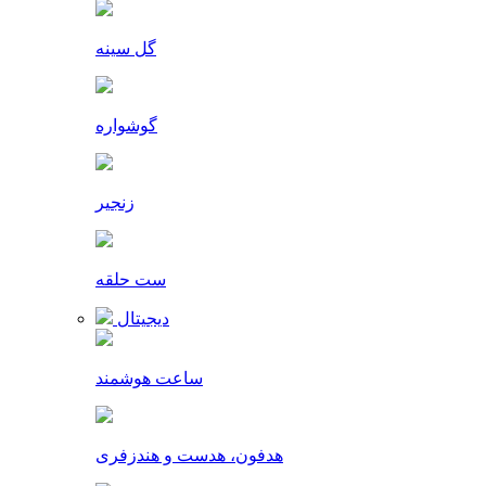
گل سینه
گوشواره
زنجیر
ست حلقه
دیجیتال
ساعت هوشمند
هدفون، هدست و هندزفری