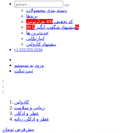
دسته بندی محصولات
برند‌ها
کد تخفیف
400 هزارتومن
تا 90%
پیشنهاد شگفت انگیز
جدیدترین ها
انبارتکانی
پیشنهاد کادولین
+1 555-555-5556
ورود به سیستم
ثبت تیکت
:
:
:
کادولین
زیبایی و سلامت
عطر و ادکلن
عطر و ادکلن زنانه
پیش‌فرض
تومان