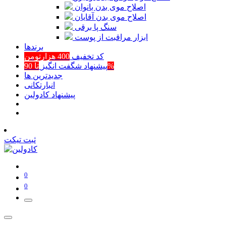
اصلاح موی بدن بانوان
اصلاح موی بدن آقایان
سنگ پا برقی
ابزار مراقبت از پوست
برند‌ها
کد تخفیف
400 هزارتومن
تا 90%
پیشنهاد شگفت انگیز
جدیدترین ها
انبارتکانی
پیشنهاد کادولین
ثبت تیکت
0
0