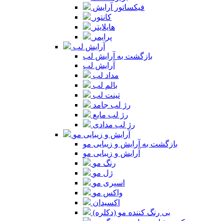
فیکساتور آرایش
کانتور
هایلایتر
پرایمر
آرایش لب
بازگشت به آرایش لب
آرایش لب
مداد لب
بالم لب
تینت لب
رژ لب جامد
رژ لب مایع
رژ لب مدادی
آرایش و زیبایی مو
بازگشت به آرایش و زیبایی مو
آرایش و زیبایی مو
رنگ مو
ژل مو
اسپری مو
واکس مو
اکسیدان
بی رنگ کننده مو (دکلره)