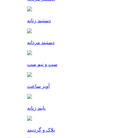
دستبند زنانه
دستبند مردانه
ست و نیم ست
آویز ساعت
پابند زنانه
پلاک و گردنبند