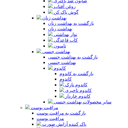
صابون ضد باکتری
روغن آفتاب
گوش پاک کن
بهداشت زنان
بازگشت به بهداشت زنان
بهداشت زنان
نوار بهداشتی
کاپ قاعدگی
تامپون
بهداشت جنسی
بازگشت به بهداشت جنسی
بهداشت جنسی
کاندوم
بازگشت به کاندوم
کاندوم
کاندوم نازک
کاندوم تاخیری
کاندوم خاردار
سایر محصولات بهداشت جنسی
مراقبت پوست
بازگشت به مراقبت پوست
مراقبت پوست
پاک کننده آرایش صورت