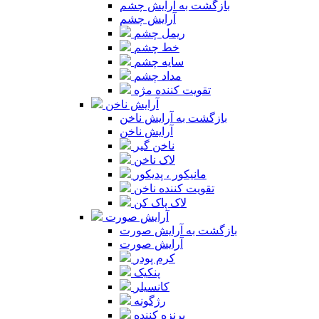
بازگشت به آرایش چشم
آرایش چشم
ریمل چشم
خط چشم
سایه چشم
مداد چشم
تقویت کننده مژه
آرایش ناخن
بازگشت به آرایش ناخن
آرایش ناخن
ناخن گیر
لاک ناخن
مانیکور ، پدیکور
تقویت کننده ناخن
لاک پاک کن
آرایش صورت
بازگشت به آرایش صورت
آرایش صورت
کرم پودر
پنکیک
کانسیلر
رژگونه
برنزه کننده