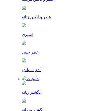
عطر و ادکلن زنانه
اسپری
عطر جیبی
بادی اسپلش
بدلیجات
انگشتر زنانه
انگشتر مردانه