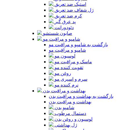
استیک ضد تعریق
ژل شفاف ضد تعریق
کرم ضد تعریق
پد عرق گیر
دئودورانت
صابون شستشو
شامپو و مراقبت مو
بازگشت به شامپو و مراقبت مو
شامپو و مراقبت مو
لوسیون مو
ماسک و مراقبت مو
تقویت کننده مو
روغن مو
سرم و اسپری مو
نرم کننده مو
بهداشت و مراقبت بدن
بازگشت به بهداشت و مراقبت بدن
بهداشت و مراقبت بدن
شامپو بدن
دستمال مرطوب
لوسیون و روغن بدن
ژل بهداشتی