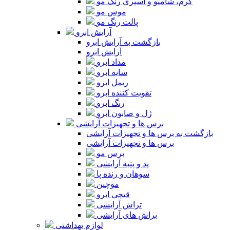
کرم، شامپو و اسپری رنگ مو
موس مو
پالت رنگ مو
آرایش ابرو
بازگشت به آرایش ابرو
آرایش ابرو
مداد ابرو
سایه ابرو
ریمل ابرو
تقویت کننده ابرو
رنگ ابرو
ژل و صابون ابرو
برس ها و تجهیزات آرایشی
بازگشت به برس ها و تجهیزات آرایشی
برس ها و تجهیزات آرایشی
برس مو
پد و پنبه آرایشی
سوهان و رنده پا
موچین
قیچی ابرو
تراش آرایشی
براش های آرایشی
لوازم بهداشتی