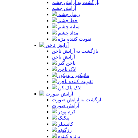
بازگشت به آرایش چشم
آرایش چشم
ریمل چشم
خط چشم
سایه چشم
مداد چشم
تقویت کننده مژه
آرایش ناخن
بازگشت به آرایش ناخن
آرایش ناخن
ناخن گیر
لاک ناخن
مانیکور ، پدیکور
تقویت کننده ناخن
لاک پاک کن
آرایش صورت
بازگشت به آرایش صورت
آرایش صورت
کرم پودر
پنکیک
کانسیلر
رژگونه
برنزه کننده