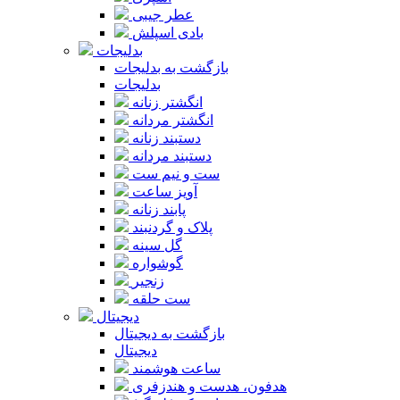
عطر جیبی
بادی اسپلش
بدلیجات
بازگشت به بدلیجات
بدلیجات
انگشتر زنانه
انگشتر مردانه
دستبند زنانه
دستبند مردانه
ست و نیم ست
آویز ساعت
پابند زنانه
پلاک و گردنبند
گل سینه
گوشواره
زنجیر
ست حلقه
دیجیتال
بازگشت به دیجیتال
دیجیتال
ساعت هوشمند
هدفون، هدست و هندزفری