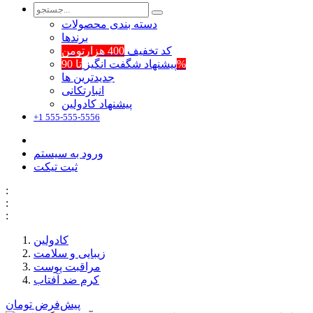
دسته بندی محصولات
برند‌ها
کد تخفیف
400 هزارتومن
تا 90%
پیشنهاد شگفت انگیز
جدیدترین ها
انبارتکانی
پیشنهاد کادولین
+1 555-555-5556
ورود به سیستم
ثبت تیکت
:
:
:
کادولین
زیبایی و سلامت
مراقبت پوست
کرم ضد آفتاب
پیش‌فرض
تومان