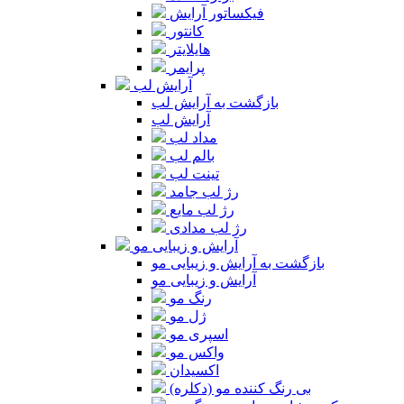
فیکساتور آرایش
کانتور
هایلایتر
پرایمر
آرایش لب
بازگشت به آرایش لب
آرایش لب
مداد لب
بالم لب
تینت لب
رژ لب جامد
رژ لب مایع
رژ لب مدادی
آرایش و زیبایی مو
بازگشت به آرایش و زیبایی مو
آرایش و زیبایی مو
رنگ مو
ژل مو
اسپری مو
واکس مو
اکسیدان
بی رنگ کننده مو (دکلره)