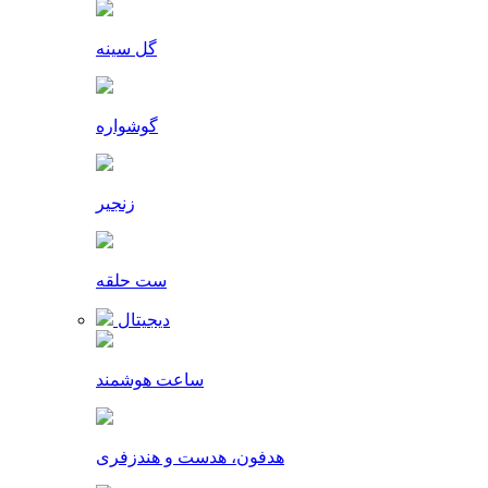
گل سینه
گوشواره
زنجیر
ست حلقه
دیجیتال
ساعت هوشمند
هدفون، هدست و هندزفری