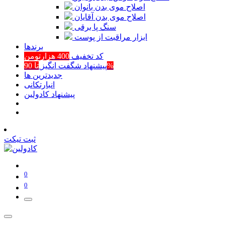
اصلاح موی بدن بانوان
اصلاح موی بدن آقایان
سنگ پا برقی
ابزار مراقبت از پوست
برند‌ها
کد تخفیف
400 هزارتومن
تا 90%
پیشنهاد شگفت انگیز
جدیدترین ها
انبارتکانی
پیشنهاد کادولین
ثبت تیکت
0
0