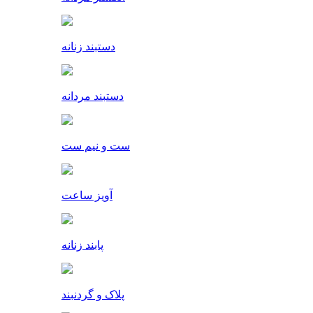
دستبند زنانه
دستبند مردانه
ست و نیم ست
آویز ساعت
پابند زنانه
پلاک و گردنبند