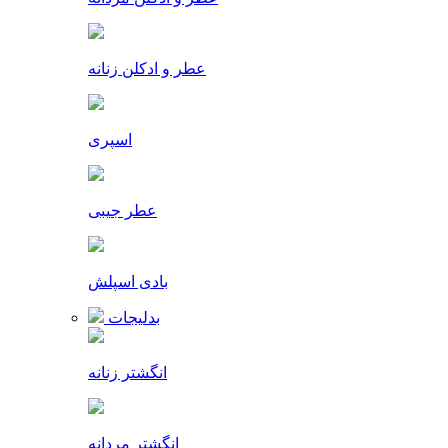
عطر و ادکلن زنانه
اسپری
عطر جیبی
بادی اسپلش
بدلیجات
انگشتر زنانه
انگشتر مردانه