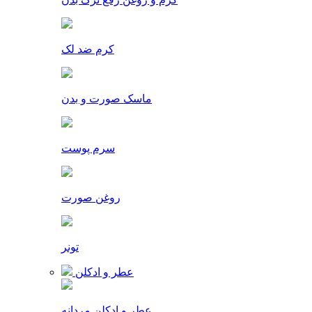
کرم ضد لک
ماسک صورت و بدن
سرم پوست
روغن صورت
تونر
عطر و ادکلن
عطر و ادکلن مردانه