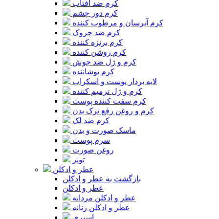
کرم ضد آفتاب
کرم دور چشم
کرم آبرسان و مرطوب کننده
کرم ضد چروک
کرم برنزه کننده
کرم روشن کننده
کرم و ژل ضد جوش
کرم پوشاننده
لایه بردار پوست و اسکراب
کرم و ژل ترمیم کننده
کرم سفت کننده پوست
کرم و روغن رفع ترک بدن
کرم ضد لک
ماسک صورت و بدن
سرم پوست
روغن صورت
تونر
عطر و ادکلن
بازگشت به عطر و ادکلن
عطر و ادکلن
عطر و ادکلن مردانه
عطر و ادکلن زنانه
اسپری