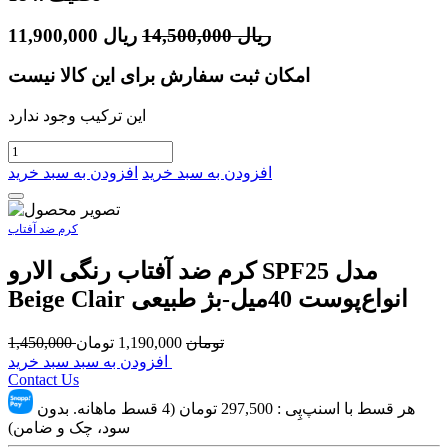
ریال
14,500,000
ریال
11,900,000
امکان ثبت سفارش برای این کالا نیست
این ترکیب وجود ندارد
افزودن به سبد خرید
افزودن به سبد خرید
کرم ضد آفتاب
کرم ضد آفتاب رنگی الارو SPF25 مدل
Beige Clair انواع‌پوست 40میل-بژ طبیعی
تومان
1,190,000
تومان
1,450,000
افزودن به سبد سبد خرید
Contact Us
هر قسط با اسنپ‌پِی :
297,500
تومان (4 قسط ماهانه. بدون
سود، چک و ضامن)