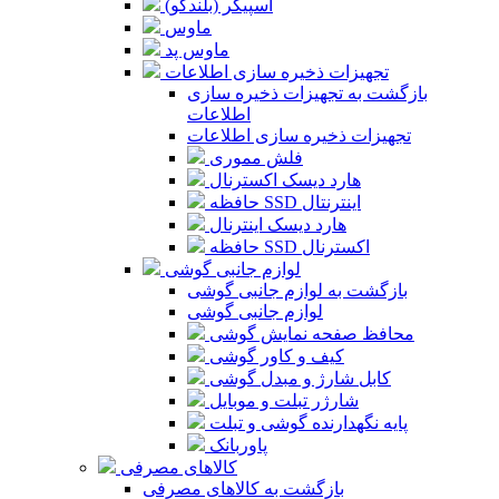
اسپیکر (بلندگو)
ماوس
ماوس پد
تجهیزات ذخیره سازی اطلاعات
بازگشت به تجهیزات ذخیره سازی
اطلاعات
تجهیزات ذخیره سازی اطلاعات
فلش مموری
هارد دیسک اکسترنال
حافظه SSD اینترنتال
هارد دیسک اینترنال
حافظه SSD اکسترنال
لوازم جانبی گوشی
بازگشت به لوازم جانبی گوشی
لوازم جانبی گوشی
محافظ صفحه نمایش گوشی
کیف و کاور گوشی
کابل شارژ و مبدل گوشی
شارژر تبلت و موبایل
پایه نگهدارنده گوشی و تبلت
پاوربانک
کالاهای مصرفی
بازگشت به کالاهای مصرفی