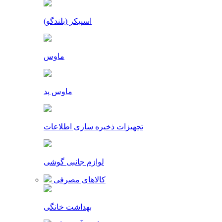
اسپیکر (بلندگو)
ماوس
ماوس پد
تجهیزات ذخیره سازی اطلاعات
لوازم جانبی گوشی
کالاهای مصرفی
بهداشت خانگی