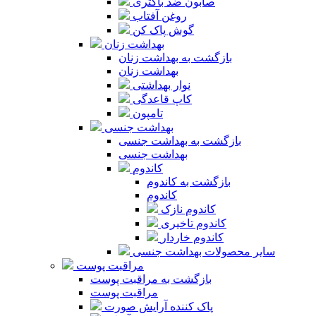
صابون ضد باکتری
روغن آفتاب
گوش پاک کن
بهداشت زنان
بازگشت به بهداشت زنان
بهداشت زنان
نوار بهداشتی
کاپ قاعدگی
تامپون
بهداشت جنسی
بازگشت به بهداشت جنسی
بهداشت جنسی
کاندوم
بازگشت به کاندوم
کاندوم
کاندوم نازک
کاندوم تاخیری
کاندوم خاردار
سایر محصولات بهداشت جنسی
مراقبت پوست
بازگشت به مراقبت پوست
مراقبت پوست
پاک کننده آرایش صورت