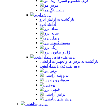
کرم، شامپو و اسپری رنگ مو
موس مو
پالت رنگ مو
آرایش ابرو
بازگشت به آرایش ابرو
آرایش ابرو
مداد ابرو
سایه ابرو
ریمل ابرو
تقویت کننده ابرو
رنگ ابرو
ژل و صابون ابرو
برس ها و تجهیزات آرایشی
بازگشت به برس ها و تجهیزات آرایشی
برس ها و تجهیزات آرایشی
برس مو
پد و پنبه آرایشی
سوهان و رنده پا
موچین
قیچی ابرو
تراش آرایشی
براش های آرایشی
لوازم بهداشتی