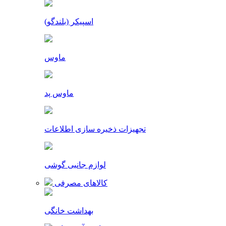
اسپیکر (بلندگو)
ماوس
ماوس پد
تجهیزات ذخیره سازی اطلاعات
لوازم جانبی گوشی
کالاهای مصرفی
بهداشت خانگی