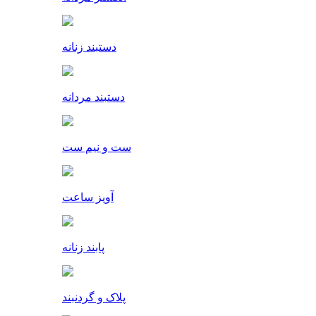
دستبند زنانه
دستبند مردانه
ست و نیم ست
آویز ساعت
پابند زنانه
پلاک و گردنبند