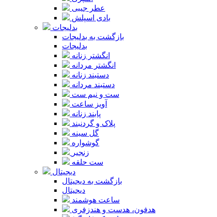
عطر جیبی
بادی اسپلش
بدلیجات
بازگشت به بدلیجات
بدلیجات
انگشتر زنانه
انگشتر مردانه
دستبند زنانه
دستبند مردانه
ست و نیم ست
آویز ساعت
پابند زنانه
پلاک و گردنبند
گل سینه
گوشواره
زنجیر
ست حلقه
دیجیتال
بازگشت به دیجیتال
دیجیتال
ساعت هوشمند
هدفون، هدست و هندزفری