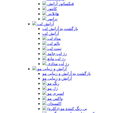
فیکساتور آرایش
کانتور
هایلایتر
پرایمر
آرایش لب
بازگشت به آرایش لب
آرایش لب
مداد لب
بالم لب
تینت لب
رژ لب جامد
رژ لب مایع
رژ لب مدادی
آرایش و زیبایی مو
بازگشت به آرایش و زیبایی مو
آرایش و زیبایی مو
رنگ مو
ژل مو
اسپری مو
واکس مو
اکسیدان
بی رنگ کننده مو (دکلره)