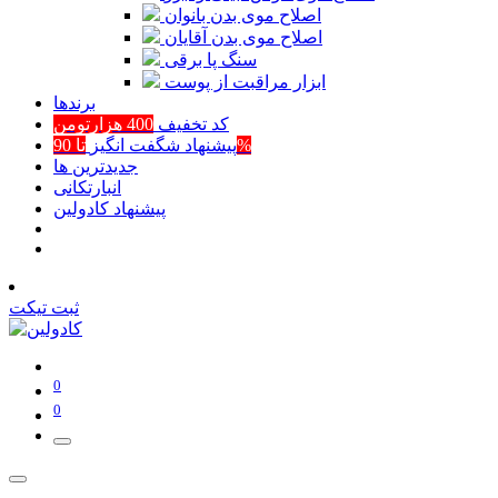
اصلاح موی بدن بانوان
اصلاح موی بدن آقایان
سنگ پا برقی
ابزار مراقبت از پوست
برند‌ها
کد تخفیف
400 هزارتومن
تا 90%
پیشنهاد شگفت انگیز
جدیدترین ها
انبارتکانی
پیشنهاد کادولین
ثبت تیکت
0
0