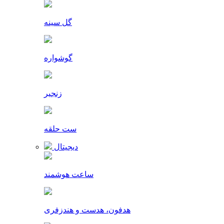
گل سینه
گوشواره
زنجیر
ست حلقه
دیجیتال
ساعت هوشمند
هدفون، هدست و هندزفری