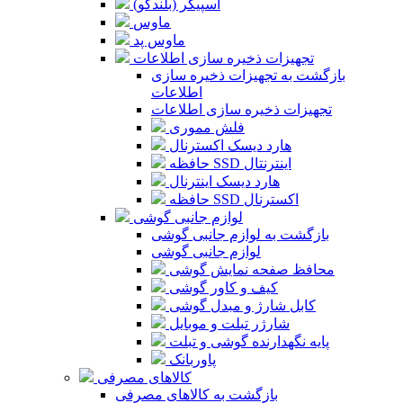
اسپیکر (بلندگو)
ماوس
ماوس پد
تجهیزات ذخیره سازی اطلاعات
بازگشت به تجهیزات ذخیره سازی
اطلاعات
تجهیزات ذخیره سازی اطلاعات
فلش مموری
هارد دیسک اکسترنال
حافظه SSD اینترنتال
هارد دیسک اینترنال
حافظه SSD اکسترنال
لوازم جانبی گوشی
بازگشت به لوازم جانبی گوشی
لوازم جانبی گوشی
محافظ صفحه نمایش گوشی
کیف و کاور گوشی
کابل شارژ و مبدل گوشی
شارژر تبلت و موبایل
پایه نگهدارنده گوشی و تبلت
پاوربانک
کالاهای مصرفی
بازگشت به کالاهای مصرفی