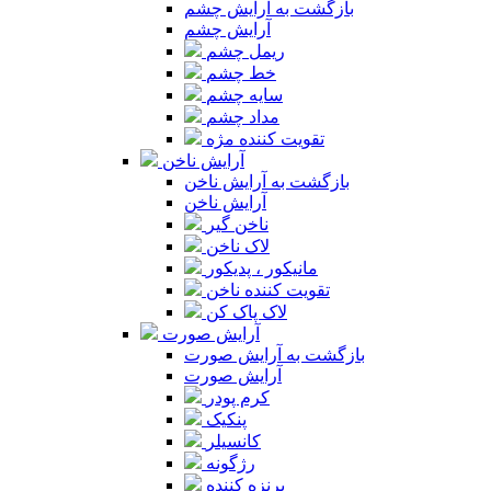
بازگشت به آرایش چشم
آرایش چشم
ریمل چشم
خط چشم
سایه چشم
مداد چشم
تقویت کننده مژه
آرایش ناخن
بازگشت به آرایش ناخن
آرایش ناخن
ناخن گیر
لاک ناخن
مانیکور ، پدیکور
تقویت کننده ناخن
لاک پاک کن
آرایش صورت
بازگشت به آرایش صورت
آرایش صورت
کرم پودر
پنکیک
کانسیلر
رژگونه
برنزه کننده