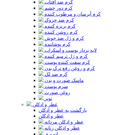
کرم ضد آفتاب
کرم دور چشم
کرم آبرسان و مرطوب کننده
کرم ضد چروک
کرم برنزه کننده
کرم روشن کننده
کرم و ژل ضد جوش
کرم پوشاننده
لایه بردار پوست و اسکراب
کرم و ژل ترمیم کننده
کرم سفت کننده پوست
کرم و روغن رفع ترک بدن
کرم ضد لک
ماسک صورت و بدن
سرم پوست
روغن صورت
تونر
عطر و ادکلن
بازگشت به عطر و ادکلن
عطر و ادکلن
عطر و ادکلن مردانه
عطر و ادکلن زنانه
اسپری