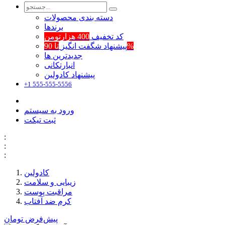
دسته بندی محصولات
برند‌ها
کد تخفیف
400 هزارتومن
تا 90%
پیشنهاد شگفت انگیز
جدیدترین ها
انبارتکانی
پیشنهاد کادولین
+1 555-555-5556
ورود به سیستم
ثبت تیکت
:
:
:
کادولین
زیبایی و سلامت
مراقبت پوست
کرم ضد آفتاب
پیش‌فرض
تومان