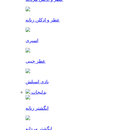
عطر و ادکلن زنانه
اسپری
عطر جیبی
بادی اسپلش
بدلیجات
انگشتر زنانه
انگشتر مردانه