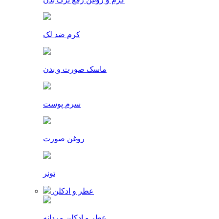
کرم ضد لک
ماسک صورت و بدن
سرم پوست
روغن صورت
تونر
عطر و ادکلن
عطر و ادکلن مردانه