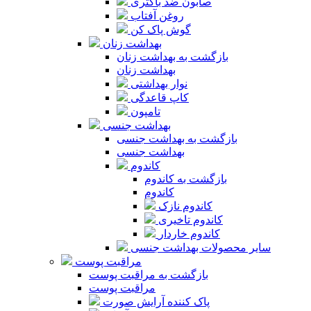
صابون ضد باکتری
روغن آفتاب
گوش پاک کن
بهداشت زنان
بازگشت به بهداشت زنان
بهداشت زنان
نوار بهداشتی
کاپ قاعدگی
تامپون
بهداشت جنسی
بازگشت به بهداشت جنسی
بهداشت جنسی
کاندوم
بازگشت به کاندوم
کاندوم
کاندوم نازک
کاندوم تاخیری
کاندوم خاردار
سایر محصولات بهداشت جنسی
مراقبت پوست
بازگشت به مراقبت پوست
مراقبت پوست
پاک کننده آرایش صورت