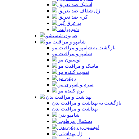
استیک ضد تعریق
ژل شفاف ضد تعریق
کرم ضد تعریق
پد عرق گیر
دئودورانت
صابون شستشو
شامپو و مراقبت مو
بازگشت به شامپو و مراقبت مو
شامپو و مراقبت مو
لوسیون مو
ماسک و مراقبت مو
تقویت کننده مو
روغن مو
سرم و اسپری مو
نرم کننده مو
بهداشت و مراقبت بدن
بازگشت به بهداشت و مراقبت بدن
بهداشت و مراقبت بدن
شامپو بدن
دستمال مرطوب
لوسیون و روغن بدن
ژل بهداشتی