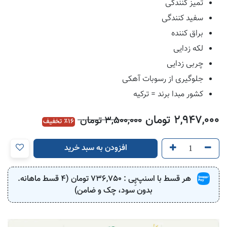
تمیز کنندگی
سفید کنندگی
براق کننده
لکه زدایی
چربی زدایی
جلوگیری از رسوبات آهکی
کشور مبدا برند = ترکیه
2,947,000
تومان
3,500,000
تومان
16
٪ تخفیف
افزودن به سبد خرید
هر قسط با اسنپ‌پِی :
736,750
تومان (4 قسط ماهانه.
بدون سود، چک و ضامن)