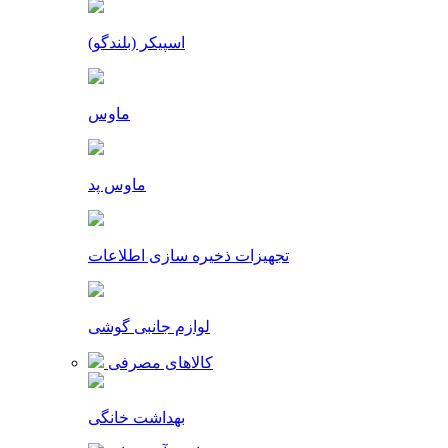
اسپیکر (بلندگو)
ماوس
ماوس پد
تجهیزات ذخیره سازی اطلاعات
لوازم جانبی گوشی
کالاهای مصرفی
بهداشت خانگی