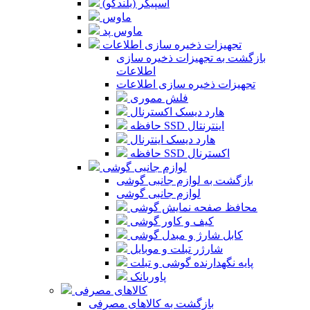
اسپیکر (بلندگو)
ماوس
ماوس پد
تجهیزات ذخیره سازی اطلاعات
بازگشت به تجهیزات ذخیره سازی
اطلاعات
تجهیزات ذخیره سازی اطلاعات
فلش مموری
هارد دیسک اکسترنال
حافظه SSD اینترنتال
هارد دیسک اینترنال
حافظه SSD اکسترنال
لوازم جانبی گوشی
بازگشت به لوازم جانبی گوشی
لوازم جانبی گوشی
محافظ صفحه نمایش گوشی
کیف و کاور گوشی
کابل شارژ و مبدل گوشی
شارژر تبلت و موبایل
پایه نگهدارنده گوشی و تبلت
پاوربانک
کالاهای مصرفی
بازگشت به کالاهای مصرفی