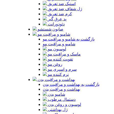
استیک ضد تعریق
ژل شفاف ضد تعریق
کرم ضد تعریق
پد عرق گیر
دئودورانت
صابون شستشو
شامپو و مراقبت مو
بازگشت به شامپو و مراقبت مو
شامپو و مراقبت مو
لوسیون مو
ماسک و مراقبت مو
تقویت کننده مو
روغن مو
سرم و اسپری مو
نرم کننده مو
بهداشت و مراقبت بدن
بازگشت به بهداشت و مراقبت بدن
بهداشت و مراقبت بدن
شامپو بدن
دستمال مرطوب
لوسیون و روغن بدن
ژل بهداشتی