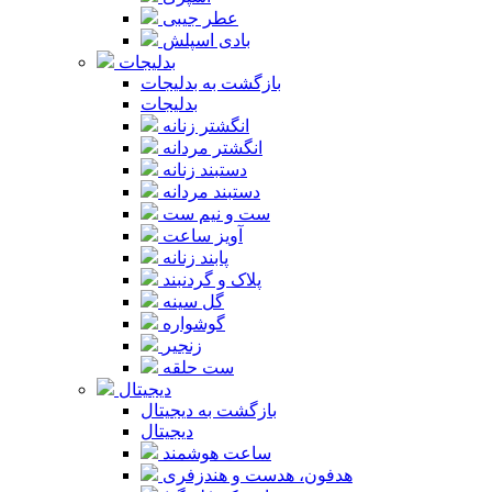
عطر جیبی
بادی اسپلش
بدلیجات
بازگشت به بدلیجات
بدلیجات
انگشتر زنانه
انگشتر مردانه
دستبند زنانه
دستبند مردانه
ست و نیم ست
آویز ساعت
پابند زنانه
پلاک و گردنبند
گل سینه
گوشواره
زنجیر
ست حلقه
دیجیتال
بازگشت به دیجیتال
دیجیتال
ساعت هوشمند
هدفون، هدست و هندزفری