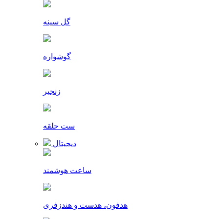
گل سینه
گوشواره
زنجیر
ست حلقه
دیجیتال
ساعت هوشمند
هدفون، هدست و هندزفری