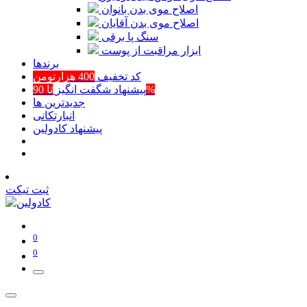
اصلاح موی بدن بانوان
اصلاح موی بدن آقایان
سنگ پا برقی
ابزار مراقبت از پوست
برند‌ها
کد تخفیف
400 هزارتومن
تا 90%
پیشنهاد شگفت انگیز
جدیدترین ها
انبارتکانی
پیشنهاد کادولین
ثبت تیکت
0
0