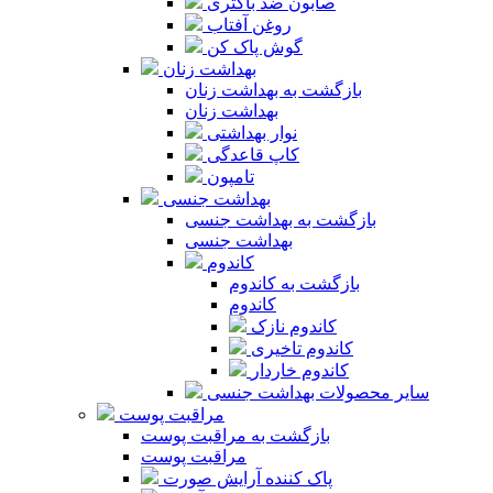
صابون ضد باکتری
روغن آفتاب
گوش پاک کن
بهداشت زنان
بازگشت به بهداشت زنان
بهداشت زنان
نوار بهداشتی
کاپ قاعدگی
تامپون
بهداشت جنسی
بازگشت به بهداشت جنسی
بهداشت جنسی
کاندوم
بازگشت به کاندوم
کاندوم
کاندوم نازک
کاندوم تاخیری
کاندوم خاردار
سایر محصولات بهداشت جنسی
مراقبت پوست
بازگشت به مراقبت پوست
مراقبت پوست
پاک کننده آرایش صورت