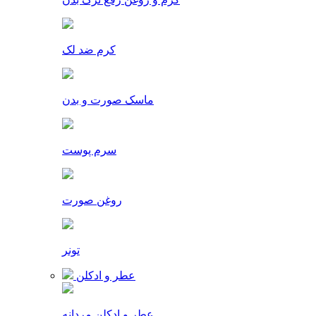
کرم ضد لک
ماسک صورت و بدن
سرم پوست
روغن صورت
تونر
عطر و ادکلن
عطر و ادکلن مردانه