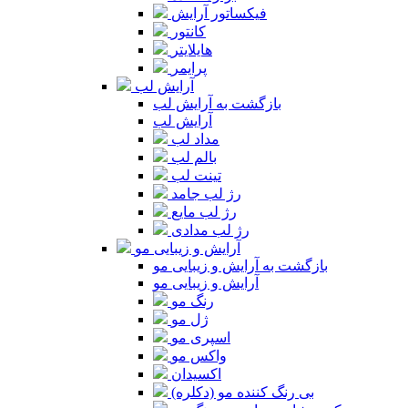
فیکساتور آرایش
کانتور
هایلایتر
پرایمر
آرایش لب
بازگشت به آرایش لب
آرایش لب
مداد لب
بالم لب
تینت لب
رژ لب جامد
رژ لب مایع
رژ لب مدادی
آرایش و زیبایی مو
بازگشت به آرایش و زیبایی مو
آرایش و زیبایی مو
رنگ مو
ژل مو
اسپری مو
واکس مو
اکسیدان
بی رنگ کننده مو (دکلره)