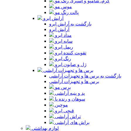
کرم، شامپو و اسپری رنگ مو
موس مو
پالت رنگ مو
آرایش ابرو
بازگشت به آرایش ابرو
آرایش ابرو
مداد ابرو
سایه ابرو
ریمل ابرو
تقویت کننده ابرو
رنگ ابرو
ژل و صابون ابرو
برس ها و تجهیزات آرایشی
بازگشت به برس ها و تجهیزات آرایشی
برس ها و تجهیزات آرایشی
برس مو
پد و پنبه آرایشی
سوهان و رنده پا
موچین
قیچی ابرو
تراش آرایشی
براش های آرایشی
لوازم بهداشتی