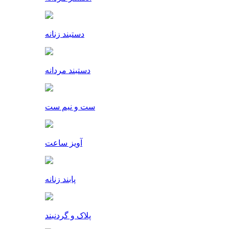
دستبند زنانه
دستبند مردانه
ست و نیم ست
آویز ساعت
پابند زنانه
پلاک و گردنبند