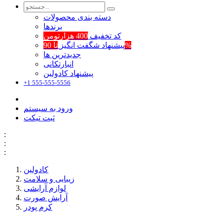
دسته بندی محصولات
برند‌ها
کد تخفیف
400 هزارتومن
تا 90%
پیشنهاد شگفت انگیز
جدیدترین ها
انبارتکانی
پیشنهاد کادولین
+1 555-555-5556
ورود به سیستم
ثبت تیکت
:
:
:
کادولین
زیبایی و سلامت
لوازم آرایشی
آرایش صورت
کرم پودر