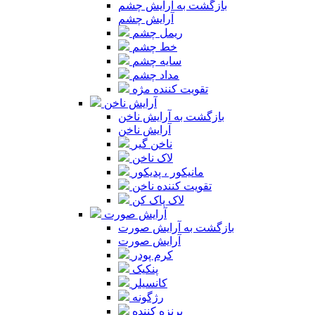
بازگشت به آرایش چشم
آرایش چشم
ریمل چشم
خط چشم
سایه چشم
مداد چشم
تقویت کننده مژه
آرایش ناخن
بازگشت به آرایش ناخن
آرایش ناخن
ناخن گیر
لاک ناخن
مانیکور ، پدیکور
تقویت کننده ناخن
لاک پاک کن
آرایش صورت
بازگشت به آرایش صورت
آرایش صورت
کرم پودر
پنکیک
کانسیلر
رژگونه
برنزه کننده