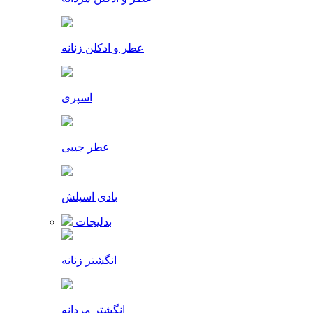
عطر و ادکلن زنانه
اسپری
عطر جیبی
بادی اسپلش
بدلیجات
انگشتر زنانه
انگشتر مردانه