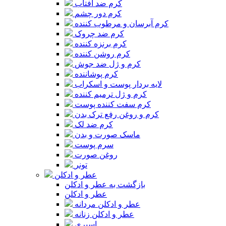
کرم ضد آفتاب
کرم دور چشم
کرم آبرسان و مرطوب کننده
کرم ضد چروک
کرم برنزه کننده
کرم روشن کننده
کرم و ژل ضد جوش
کرم پوشاننده
لایه بردار پوست و اسکراب
کرم و ژل ترمیم کننده
کرم سفت کننده پوست
کرم و روغن رفع ترک بدن
کرم ضد لک
ماسک صورت و بدن
سرم پوست
روغن صورت
تونر
عطر و ادکلن
بازگشت به عطر و ادکلن
عطر و ادکلن
عطر و ادکلن مردانه
عطر و ادکلن زنانه
اسپری