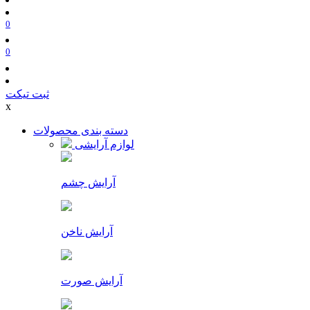
0
0
ثبت تیکت
x
دسته بندی محصولات
لوازم آرایشی
آرایش چشم
آرایش ناخن
آرایش صورت