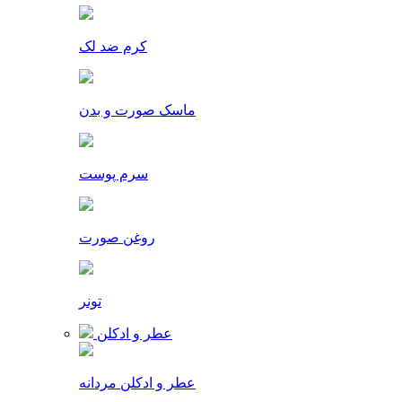
کرم ضد لک
ماسک صورت و بدن
سرم پوست
روغن صورت
تونر
عطر و ادکلن
عطر و ادکلن مردانه