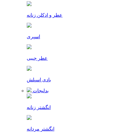
عطر و ادکلن زنانه
اسپری
عطر جیبی
بادی اسپلش
بدلیجات
انگشتر زنانه
انگشتر مردانه