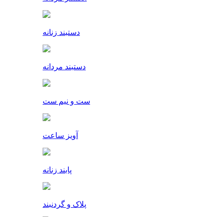
دستبند زنانه
دستبند مردانه
ست و نیم ست
آویز ساعت
پابند زنانه
پلاک و گردنبند