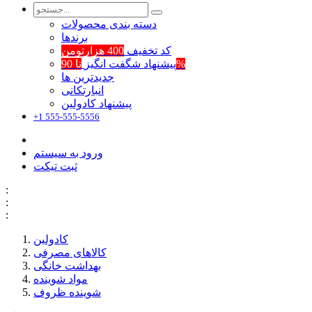
دسته بندی محصولات
برند‌ها
کد تخفیف
400 هزارتومن
تا 90%
پیشنهاد شگفت انگیز
جدیدترین ها
انبارتکانی
پیشنهاد کادولین
+1 555-555-5556
ورود به سیستم
ثبت تیکت
:
:
:
کادولین
کالاهای مصرفی
بهداشت خانگی
مواد شوینده
شوینده ظروف