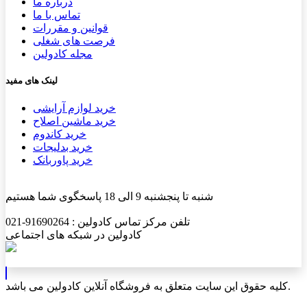
درباره ما
تماس با ما
قوانین و مقررات
فرصت های شغلی
مجله کادولین
لینک های مفید
خرید لوازم آرایشی
خرید ماشین اصلاح
خرید کاندوم
خرید بدلیجات
خرید پاوربانک
شنبه تا پنجشنبه 9 الی 18 پاسخگوی شما هستیم
تلفن مرکز تماس کادولین : 91690264-021
کادولین در شبکه های اجتماعی
کلیه حقوق این سایت متعلق به فروشگاه آنلاین کادولین می باشد.