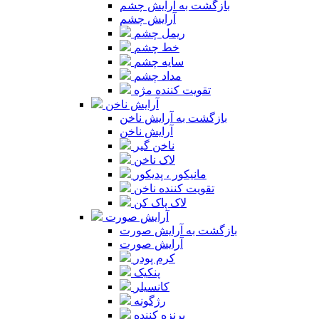
بازگشت به آرایش چشم
آرایش چشم
ریمل چشم
خط چشم
سایه چشم
مداد چشم
تقویت کننده مژه
آرایش ناخن
بازگشت به آرایش ناخن
آرایش ناخن
ناخن گیر
لاک ناخن
مانیکور ، پدیکور
تقویت کننده ناخن
لاک پاک کن
آرایش صورت
بازگشت به آرایش صورت
آرایش صورت
کرم پودر
پنکیک
کانسیلر
رژگونه
برنزه کننده