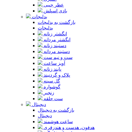
عطر جیبی
بادی اسپلش
بدلیجات
بازگشت به بدلیجات
بدلیجات
انگشتر زنانه
انگشتر مردانه
دستبند زنانه
دستبند مردانه
ست و نیم ست
آویز ساعت
پابند زنانه
پلاک و گردنبند
گل سینه
گوشواره
زنجیر
ست حلقه
دیجیتال
بازگشت به دیجیتال
دیجیتال
ساعت هوشمند
هدفون، هدست و هندزفری