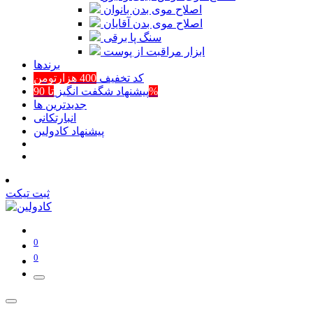
اصلاح موی بدن بانوان
اصلاح موی بدن آقایان
سنگ پا برقی
ابزار مراقبت از پوست
برند‌ها
کد تخفیف
400 هزارتومن
تا 90%
پیشنهاد شگفت انگیز
جدیدترین ها
انبارتکانی
پیشنهاد کادولین
ثبت تیکت
0
0