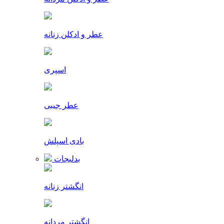
عطر و ادکلن زنانه
اسپری
عطر جیبی
بادی اسپلش
بدلیجات
انگشتر زنانه
انگشتر مردانه