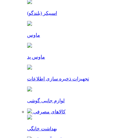
اسپیکر (بلندگو)
ماوس
ماوس پد
تجهیزات ذخیره سازی اطلاعات
لوازم جانبی گوشی
کالاهای مصرفی
بهداشت خانگی