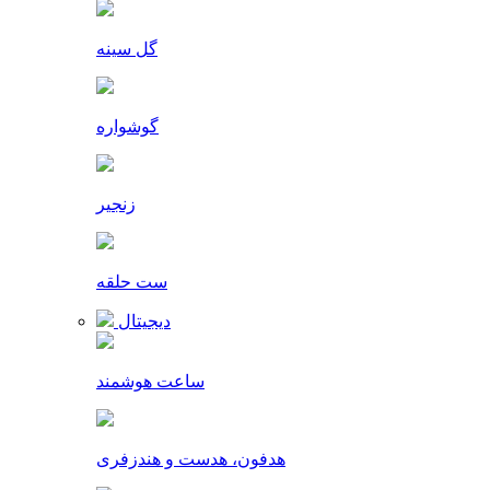
گل سینه
گوشواره
زنجیر
ست حلقه
دیجیتال
ساعت هوشمند
هدفون، هدست و هندزفری