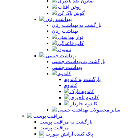
صابون ضد باکتری
روغن آفتاب
گوش پاک کن
بهداشت زنان
بازگشت به بهداشت زنان
بهداشت زنان
نوار بهداشتی
کاپ قاعدگی
تامپون
بهداشت جنسی
بازگشت به بهداشت جنسی
بهداشت جنسی
کاندوم
بازگشت به کاندوم
کاندوم
کاندوم نازک
کاندوم تاخیری
کاندوم خاردار
سایر محصولات بهداشت جنسی
مراقبت پوست
بازگشت به مراقبت پوست
مراقبت پوست
پاک کننده آرایش صورت