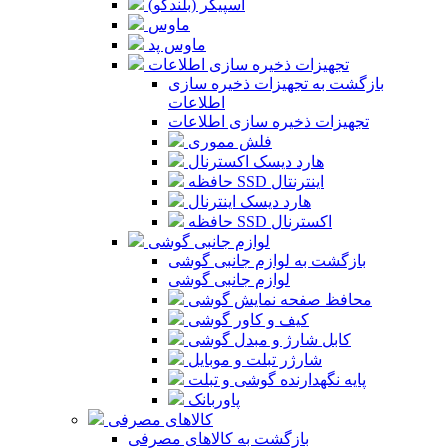
اسپیکر (بلندگو)
ماوس
ماوس پد
تجهیزات ذخیره سازی اطلاعات
بازگشت به تجهیزات ذخیره سازی
اطلاعات
تجهیزات ذخیره سازی اطلاعات
فلش مموری
هارد دیسک اکسترنال
حافظه SSD اینترنتال
هارد دیسک اینترنال
حافظه SSD اکسترنال
لوازم جانبی گوشی
بازگشت به لوازم جانبی گوشی
لوازم جانبی گوشی
محافظ صفحه نمایش گوشی
کیف و کاور گوشی
کابل شارژ و مبدل گوشی
شارژر تبلت و موبایل
پایه نگهدارنده گوشی و تبلت
پاوربانک
کالاهای مصرفی
بازگشت به کالاهای مصرفی