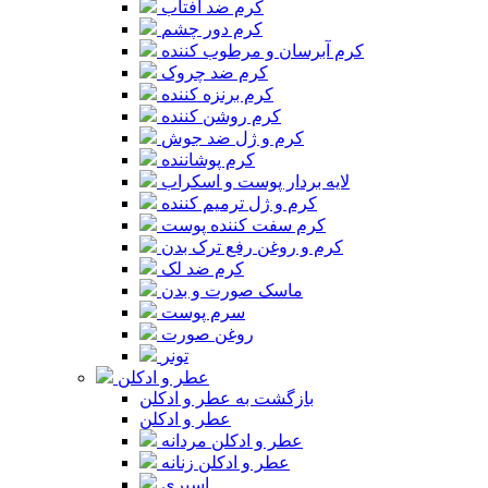
کرم ضد آفتاب
کرم دور چشم
کرم آبرسان و مرطوب کننده
کرم ضد چروک
کرم برنزه کننده
کرم روشن کننده
کرم و ژل ضد جوش
کرم پوشاننده
لایه بردار پوست و اسکراب
کرم و ژل ترمیم کننده
کرم سفت کننده پوست
کرم و روغن رفع ترک بدن
کرم ضد لک
ماسک صورت و بدن
سرم پوست
روغن صورت
تونر
عطر و ادکلن
بازگشت به عطر و ادکلن
عطر و ادکلن
عطر و ادکلن مردانه
عطر و ادکلن زنانه
اسپری