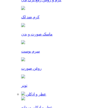
کرم ضد لک
ماسک صورت و بدن
سرم پوست
روغن صورت
تونر
عطر و ادکلن
عطر و ادکلن مردانه