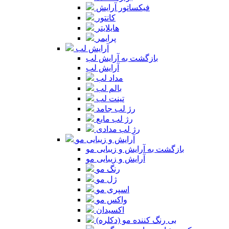
فیکساتور آرایش
کانتور
هایلایتر
پرایمر
آرایش لب
بازگشت به آرایش لب
آرایش لب
مداد لب
بالم لب
تینت لب
رژ لب جامد
رژ لب مایع
رژ لب مدادی
آرایش و زیبایی مو
بازگشت به آرایش و زیبایی مو
آرایش و زیبایی مو
رنگ مو
ژل مو
اسپری مو
واکس مو
اکسیدان
بی رنگ کننده مو (دکلره)