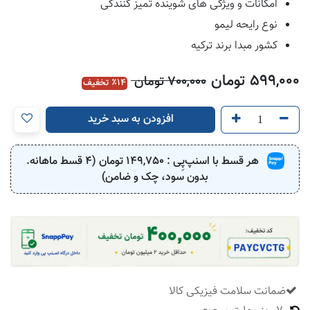
امکانات و ویژگی های شوینده تمیز کنندگی
نوع رایحه لیمو
کشور مبدا برند ترکیه
599,000
تومان
700,000
تومان
14
٪ تخفیف
افزودن به سبد خرید
هر قسط با اسنپ‌پِی :
149,750
تومان (4 قسط ماهانه.
بدون سود، چک و ضامن)
ضمانت سلامت فیزیکی کالا
​