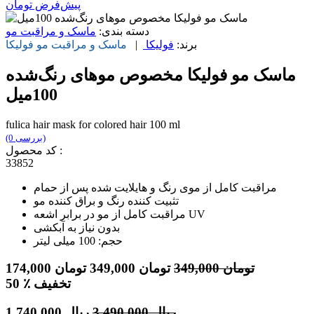
پیش‌فرض
تومان
دسته بندی:
ماسک و مراقبت مو
برند:
فولیکا
|
ماسک و مراقبت مو
فولیکا
ماسک مو فولیکا مخصوص موهای رنگ‌شده
100میل
fulica hair mask for colored hair 100 ml
(0 بررسی)
کد محصول :
33852
مراقبت کامل از موی رنگ و هایلایت شده پس از حمام
تثبیت کننده رنگ و براق کننده مو
مراقبت کامل از مو در برابر اشعه UV
بدون نیاز به آبکشی
حجم: 100 میلی لیتر
تومان
349,000
تومان
349,000
تومان
174,000
٪ تخفیف
50
ریال
3,490,000
ریال
1,740,000