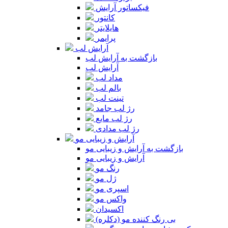
فیکساتور آرایش
کانتور
هایلایتر
پرایمر
آرایش لب
بازگشت به آرایش لب
آرایش لب
مداد لب
بالم لب
تینت لب
رژ لب جامد
رژ لب مایع
رژ لب مدادی
آرایش و زیبایی مو
بازگشت به آرایش و زیبایی مو
آرایش و زیبایی مو
رنگ مو
ژل مو
اسپری مو
واکس مو
اکسیدان
بی رنگ کننده مو (دکلره)