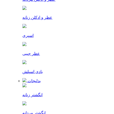
عطر و ادکلن زنانه
اسپری
عطر جیبی
بادی اسپلش
بدلیجات
انگشتر زنانه
انگشتر مردانه