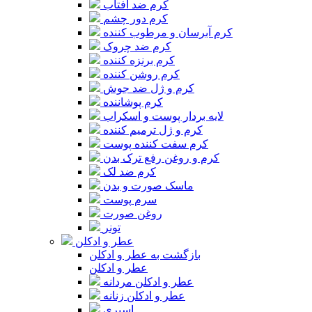
کرم ضد آفتاب
کرم دور چشم
کرم آبرسان و مرطوب کننده
کرم ضد چروک
کرم برنزه کننده
کرم روشن کننده
کرم و ژل ضد جوش
کرم پوشاننده
لایه بردار پوست و اسکراب
کرم و ژل ترمیم کننده
کرم سفت کننده پوست
کرم و روغن رفع ترک بدن
کرم ضد لک
ماسک صورت و بدن
سرم پوست
روغن صورت
تونر
عطر و ادکلن
بازگشت به عطر و ادکلن
عطر و ادکلن
عطر و ادکلن مردانه
عطر و ادکلن زنانه
اسپری