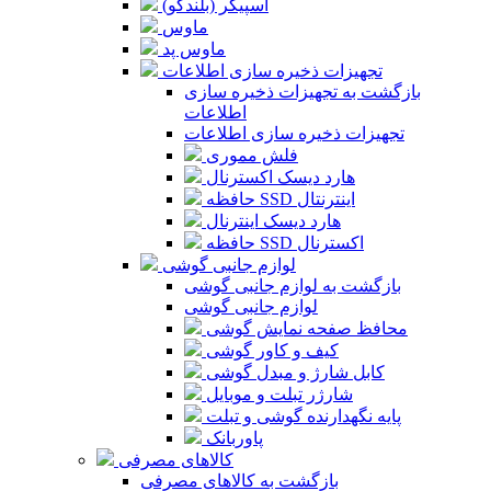
اسپیکر (بلندگو)
ماوس
ماوس پد
تجهیزات ذخیره سازی اطلاعات
بازگشت به تجهیزات ذخیره سازی
اطلاعات
تجهیزات ذخیره سازی اطلاعات
فلش مموری
هارد دیسک اکسترنال
حافظه SSD اینترنتال
هارد دیسک اینترنال
حافظه SSD اکسترنال
لوازم جانبی گوشی
بازگشت به لوازم جانبی گوشی
لوازم جانبی گوشی
محافظ صفحه نمایش گوشی
کیف و کاور گوشی
کابل شارژ و مبدل گوشی
شارژر تبلت و موبایل
پایه نگهدارنده گوشی و تبلت
پاوربانک
کالاهای مصرفی
بازگشت به کالاهای مصرفی