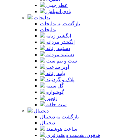
عطر جیبی
بادی اسپلش
بدلیجات
بازگشت به بدلیجات
بدلیجات
انگشتر زنانه
انگشتر مردانه
دستبند زنانه
دستبند مردانه
ست و نیم ست
آویز ساعت
پابند زنانه
پلاک و گردنبند
گل سینه
گوشواره
زنجیر
ست حلقه
دیجیتال
بازگشت به دیجیتال
دیجیتال
ساعت هوشمند
هدفون، هدست و هندزفری