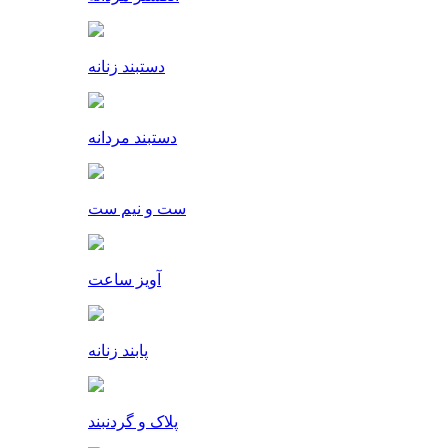
دستبند زنانه
دستبند مردانه
ست و نیم ست
آویز ساعت
پابند زنانه
پلاک و گردنبند