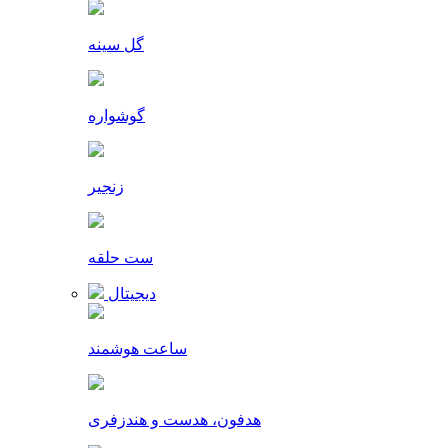
گل سینه
گوشواره
زنجیر
ست حلقه
دیجیتال
ساعت هوشمند
هدفون، هدست و هندزفری