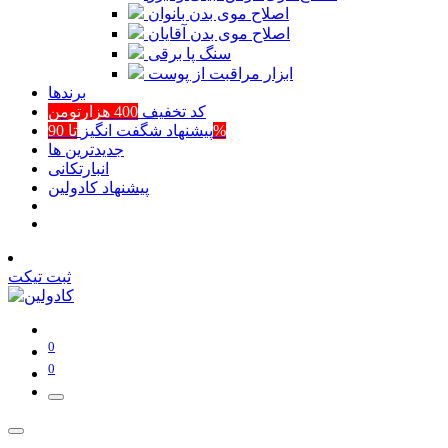
اصلاح موی بدن بانوان
اصلاح موی بدن آقایان
سنگ پا برقی
ابزار مراقبت از پوست
برند‌ها
کد تخفیف
400 هزارتومن
تا 90%
پیشنهاد شگفت انگیز
جدیدترین ها
انبارتکانی
پیشنهاد کادولین
ثبت تیکت
0
0