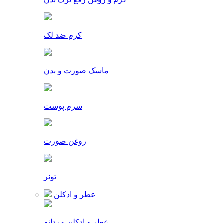
کرم ضد لک
ماسک صورت و بدن
سرم پوست
روغن صورت
تونر
عطر و ادکلن
عطر و ادکلن مردانه