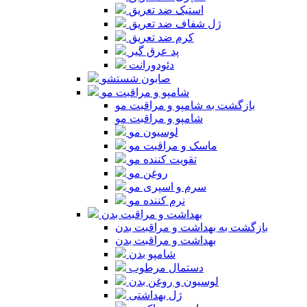
استیک ضد تعریق
ژل شفاف ضد تعریق
کرم ضد تعریق
پد عرق گیر
دئودورانت
صابون شستشو
شامپو و مراقبت مو
بازگشت به شامپو و مراقبت مو
شامپو و مراقبت مو
لوسیون مو
ماسک و مراقبت مو
تقویت کننده مو
روغن مو
سرم و اسپری مو
نرم کننده مو
بهداشت و مراقبت بدن
بازگشت به بهداشت و مراقبت بدن
بهداشت و مراقبت بدن
شامپو بدن
دستمال مرطوب
لوسیون و روغن بدن
ژل بهداشتی