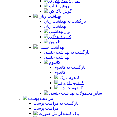
صابون ضد باکتری
روغن آفتاب
گوش پاک کن
بهداشت زنان
بازگشت به بهداشت زنان
بهداشت زنان
نوار بهداشتی
کاپ قاعدگی
تامپون
بهداشت جنسی
بازگشت به بهداشت جنسی
بهداشت جنسی
کاندوم
بازگشت به کاندوم
کاندوم
کاندوم نازک
کاندوم تاخیری
کاندوم خاردار
سایر محصولات بهداشت جنسی
مراقبت پوست
بازگشت به مراقبت پوست
مراقبت پوست
پاک کننده آرایش صورت