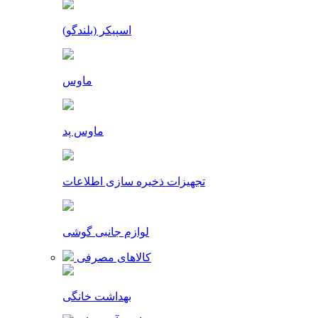
اسپیکر (بلندگو)
ماوس
ماوس پد
تجهیزات ذخیره سازی اطلاعات
لوازم جانبی گوشی
کالاهای مصرفی
بهداشت خانگی