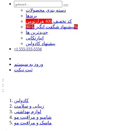
دسته بندی محصولات
برند‌ها
کد تخفیف
400 هزارتومن
تا 90%
پیشنهاد شگفت انگیز
جدیدترین ها
انبارتکانی
پیشنهاد کادولین
+1 555-555-5556
ورود به سیستم
ثبت تیکت
:
:
:
کادولین
زیبایی و سلامت
لوازم بهداشتی
شامپو و مراقبت مو
ماسک و مراقبت مو