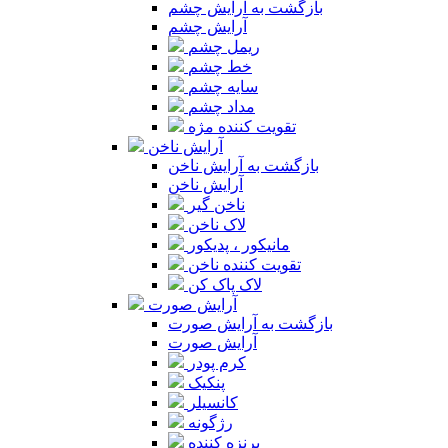
بازگشت به آرایش چشم
آرایش چشم
ریمل چشم
خط چشم
سایه چشم
مداد چشم
تقویت کننده مژه
آرایش ناخن
بازگشت به آرایش ناخن
آرایش ناخن
ناخن گیر
لاک ناخن
مانیکور ، پدیکور
تقویت کننده ناخن
لاک پاک کن
آرایش صورت
بازگشت به آرایش صورت
آرایش صورت
کرم پودر
پنکیک
کانسیلر
رژگونه
برنزه کننده