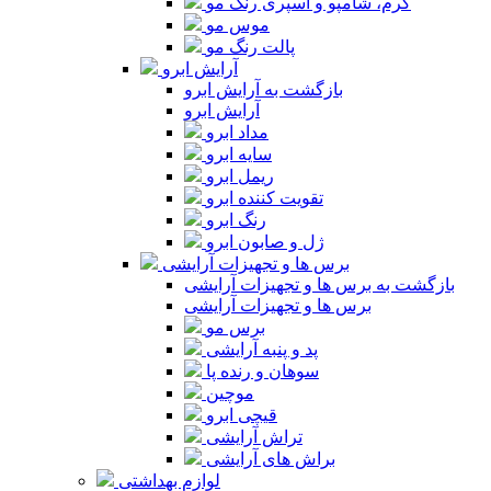
کرم، شامپو و اسپری رنگ مو
موس مو
پالت رنگ مو
آرایش ابرو
بازگشت به آرایش ابرو
آرایش ابرو
مداد ابرو
سایه ابرو
ریمل ابرو
تقویت کننده ابرو
رنگ ابرو
ژل و صابون ابرو
برس ها و تجهیزات آرایشی
بازگشت به برس ها و تجهیزات آرایشی
برس ها و تجهیزات آرایشی
برس مو
پد و پنبه آرایشی
سوهان و رنده پا
موچین
قیچی ابرو
تراش آرایشی
براش های آرایشی
لوازم بهداشتی