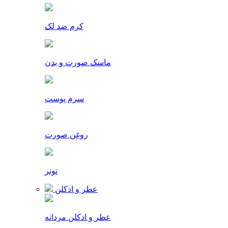
کرم ضد لک
ماسک صورت و بدن
سرم پوست
روغن صورت
تونر
عطر و ادکلن
عطر و ادکلن مردانه