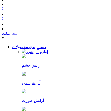
0
0
ثبت تیکت
x
دسته بندی محصولات
لوازم آرایشی
آرایش چشم
آرایش ناخن
آرایش صورت