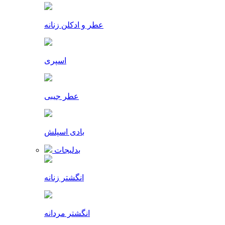
عطر و ادکلن زنانه
اسپری
عطر جیبی
بادی اسپلش
بدلیجات
انگشتر زنانه
انگشتر مردانه