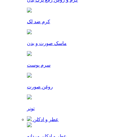
کرم ضد لک
ماسک صورت و بدن
سرم پوست
روغن صورت
تونر
عطر و ادکلن
عطر و ادکلن مردانه