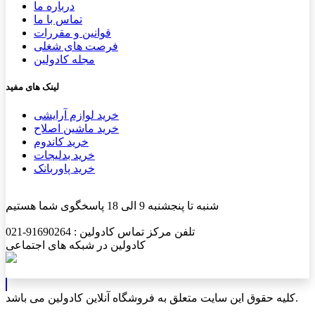
درباره ما
تماس با ما
قوانین و مقررات
فرصت های شغلی
مجله کادولین
لینک های مفید
خرید لوازم آرایشی
خرید ماشین اصلاح
خرید کاندوم
خرید بدلیجات
خرید پاوربانک
شنبه تا پنجشنبه 9 الی 18 پاسخگوی شما هستیم
تلفن مرکز تماس کادولین : 91690264-021
کادولین در شبکه های اجتماعی
کلیه حقوق این سایت متعلق به فروشگاه آنلاین کادولین می باشد.