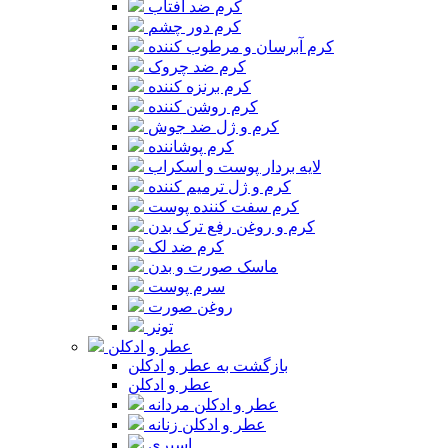
کرم ضد آفتاب
کرم دور چشم
کرم آبرسان و مرطوب کننده
کرم ضد چروک
کرم برنزه کننده
کرم روشن کننده
کرم و ژل ضد جوش
کرم پوشاننده
لایه بردار پوست و اسکراب
کرم و ژل ترمیم کننده
کرم سفت کننده پوست
کرم و روغن رفع ترک بدن
کرم ضد لک
ماسک صورت و بدن
سرم پوست
روغن صورت
تونر
عطر و ادکلن
بازگشت به عطر و ادکلن
عطر و ادکلن
عطر و ادکلن مردانه
عطر و ادکلن زنانه
اسپری