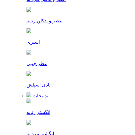
عطر و ادکلن زنانه
اسپری
عطر جیبی
بادی اسپلش
بدلیجات
انگشتر زنانه
انگشتر مردانه