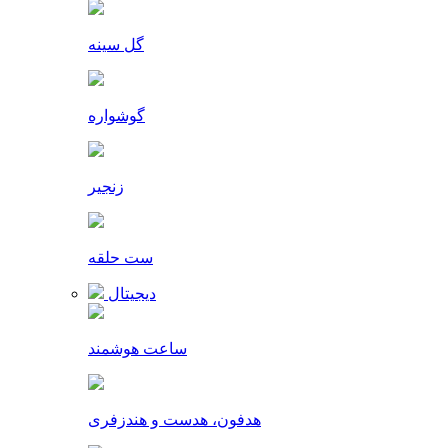
گل سینه
گوشواره
زنجیر
ست حلقه
دیجیتال
ساعت هوشمند
هدفون، هدست و هندزفری