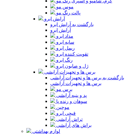
کرم، شامپو و اسپری رنگ مو
موس مو
پالت رنگ مو
آرایش ابرو
بازگشت به آرایش ابرو
آرایش ابرو
مداد ابرو
سایه ابرو
ریمل ابرو
تقویت کننده ابرو
رنگ ابرو
ژل و صابون ابرو
برس ها و تجهیزات آرایشی
بازگشت به برس ها و تجهیزات آرایشی
برس ها و تجهیزات آرایشی
برس مو
پد و پنبه آرایشی
سوهان و رنده پا
موچین
قیچی ابرو
تراش آرایشی
براش های آرایشی
لوازم بهداشتی