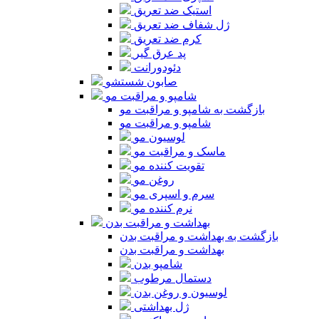
استیک ضد تعریق
ژل شفاف ضد تعریق
کرم ضد تعریق
پد عرق گیر
دئودورانت
صابون شستشو
شامپو و مراقبت مو
بازگشت به شامپو و مراقبت مو
شامپو و مراقبت مو
لوسیون مو
ماسک و مراقبت مو
تقویت کننده مو
روغن مو
سرم و اسپری مو
نرم کننده مو
بهداشت و مراقبت بدن
بازگشت به بهداشت و مراقبت بدن
بهداشت و مراقبت بدن
شامپو بدن
دستمال مرطوب
لوسیون و روغن بدن
ژل بهداشتی