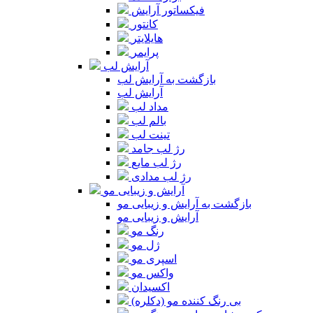
فیکساتور آرایش
کانتور
هایلایتر
پرایمر
آرایش لب
بازگشت به آرایش لب
آرایش لب
مداد لب
بالم لب
تینت لب
رژ لب جامد
رژ لب مایع
رژ لب مدادی
آرایش و زیبایی مو
بازگشت به آرایش و زیبایی مو
آرایش و زیبایی مو
رنگ مو
ژل مو
اسپری مو
واکس مو
اکسیدان
بی رنگ کننده مو (دکلره)