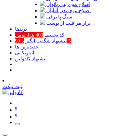
اصلاح موی بدن بانوان
اصلاح موی بدن آقایان
سنگ پا برقی
ابزار مراقبت از پوست
برند‌ها
کد تخفیف
400 هزارتومن
تا 90%
پیشنهاد شگفت انگیز
جدیدترین ها
انبارتکانی
پیشنهاد کادولین
ثبت تیکت
0
0