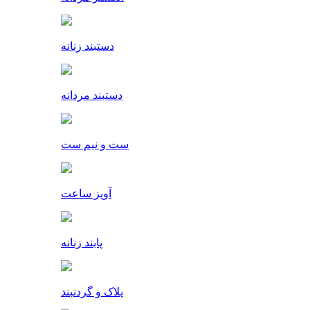
دستبند زنانه
دستبند مردانه
ست و نیم ست
آویز ساعت
پابند زنانه
پلاک و گردنبند