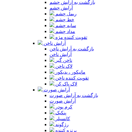
بازگشت به آرایش چشم
آرایش چشم
ریمل چشم
خط چشم
سایه چشم
مداد چشم
تقویت کننده مژه
آرایش ناخن
بازگشت به آرایش ناخن
آرایش ناخن
ناخن گیر
لاک ناخن
مانیکور ، پدیکور
تقویت کننده ناخن
لاک پاک کن
آرایش صورت
بازگشت به آرایش صورت
آرایش صورت
کرم پودر
پنکیک
کانسیلر
رژگونه
برنزه کننده