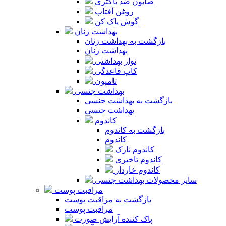
صابون ضد باکتری
روغن آفتاب
گوش پاک کن
بهداشت زنان
بازگشت به بهداشت زنان
بهداشت زنان
نوار بهداشتی
کاپ قاعدگی
تامپون
بهداشت جنسی
بازگشت به بهداشت جنسی
بهداشت جنسی
کاندوم
بازگشت به کاندوم
کاندوم
کاندوم نازک
کاندوم تاخیری
کاندوم خاردار
سایر محصولات بهداشت جنسی
مراقبت پوست
بازگشت به مراقبت پوست
مراقبت پوست
پاک کننده آرایش صورت