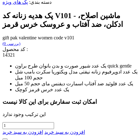
دسته بندی:
پک های ویژه
پک هدیه زنانه کد V101 - ماشین اصلاح،
ادکلن، ضد آفتاب و عروسک خرس قرمز
gift pak valentine women code v101
(0 بررسی)
کد محصول :
14321
یک عدد شیور صورت و بدن بانوان طرح براون quick gentle
یک عدد ادوپرفیوم زنانه نیفتی مدل ویکتوریا سکرت بامب شل
حجم 100 میل
یک عدد فلوئید ضد آفتاب اسمارت دیفنس مای حجم 50 میل
یک عدد خرس قرمز کوچک
امکان ثبت سفارش برای این کالا نیست
این ترکیب وجود ندارد
افزودن به سبد خرید
افزودن به سبد خرید