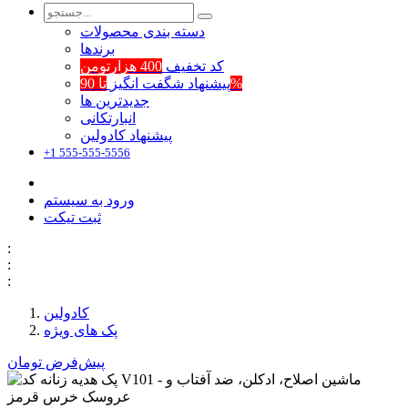
دسته بندی محصولات
برند‌ها
کد تخفیف
400 هزارتومن
تا 90%
پیشنهاد شگفت انگیز
جدیدترین ها
انبارتکانی
پیشنهاد کادولین
+1 555-555-5556
ورود به سیستم
ثبت تیکت
:
:
:
کادولین
پک های ویژه
پیش‌فرض
تومان