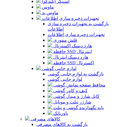
اسپیکر (بلندگو)
ماوس
ماوس پد
تجهیزات ذخیره سازی اطلاعات
بازگشت به تجهیزات ذخیره سازی
اطلاعات
تجهیزات ذخیره سازی اطلاعات
فلش مموری
هارد دیسک اکسترنال
حافظه SSD اینترنتال
هارد دیسک اینترنال
حافظه SSD اکسترنال
لوازم جانبی گوشی
بازگشت به لوازم جانبی گوشی
لوازم جانبی گوشی
محافظ صفحه نمایش گوشی
کیف و کاور گوشی
کابل شارژ و مبدل گوشی
شارژر تبلت و موبایل
پایه نگهدارنده گوشی و تبلت
پاوربانک
کالاهای مصرفی
بازگشت به کالاهای مصرفی