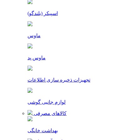
اسپیکر (بلندگو)
ماوس
ماوس پد
تجهیزات ذخیره سازی اطلاعات
لوازم جانبی گوشی
کالاهای مصرفی
بهداشت خانگی