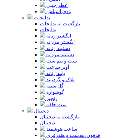
عطر جیبی
بادی اسپلش
بدلیجات
بازگشت به بدلیجات
بدلیجات
انگشتر زنانه
انگشتر مردانه
دستبند زنانه
دستبند مردانه
ست و نیم ست
آویز ساعت
پابند زنانه
پلاک و گردنبند
گل سینه
گوشواره
زنجیر
ست حلقه
دیجیتال
بازگشت به دیجیتال
دیجیتال
ساعت هوشمند
هدفون، هدست و هندزفری