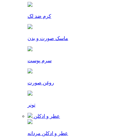
کرم ضد لک
ماسک صورت و بدن
سرم پوست
روغن صورت
تونر
عطر و ادکلن
عطر و ادکلن مردانه