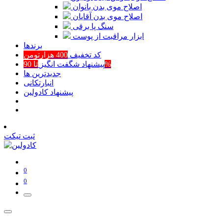
اصلاح موی بدن بانوان
اصلاح موی بدن آقایان
سنگ پا برقی
ابزار مراقبت از پوست
برند‌ها
کد تخفیف
400 هزارتومن
تا 90%
پیشنهاد شگفت انگیز
جدیدترین ها
انبارتکانی
پیشنهاد کادولین
ثبت تیکت
0
0