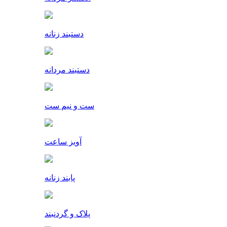
دستبند زنانه
دستبند مردانه
ست و نیم ست
آویز ساعت
پابند زنانه
پلاک و گردنبند