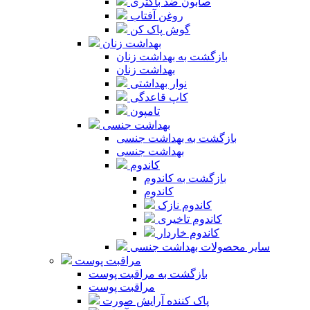
صابون ضد باکتری
روغن آفتاب
گوش پاک کن
بهداشت زنان
بازگشت به بهداشت زنان
بهداشت زنان
نوار بهداشتی
کاپ قاعدگی
تامپون
بهداشت جنسی
بازگشت به بهداشت جنسی
بهداشت جنسی
کاندوم
بازگشت به کاندوم
کاندوم
کاندوم نازک
کاندوم تاخیری
کاندوم خاردار
سایر محصولات بهداشت جنسی
مراقبت پوست
بازگشت به مراقبت پوست
مراقبت پوست
پاک کننده آرایش صورت