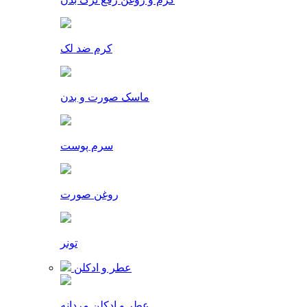
کرم ضد لک
ماسک صورت و بدن
سرم پوست
روغن صورت
تونر
عطر و ادکلن
عطر و ادکلن مردانه