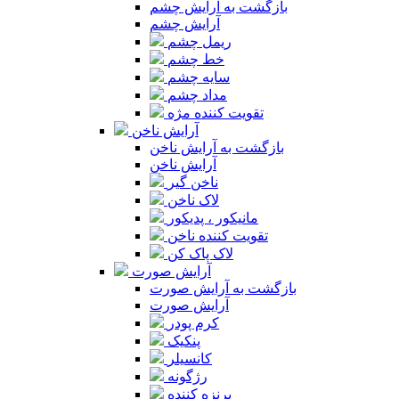
بازگشت به آرایش چشم
آرایش چشم
ریمل چشم
خط چشم
سایه چشم
مداد چشم
تقویت کننده مژه
آرایش ناخن
بازگشت به آرایش ناخن
آرایش ناخن
ناخن گیر
لاک ناخن
مانیکور ، پدیکور
تقویت کننده ناخن
لاک پاک کن
آرایش صورت
بازگشت به آرایش صورت
آرایش صورت
کرم پودر
پنکیک
کانسیلر
رژگونه
برنزه کننده