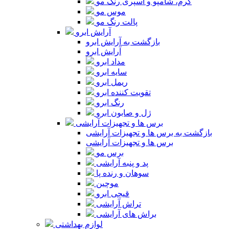
کرم، شامپو و اسپری رنگ مو
موس مو
پالت رنگ مو
آرایش ابرو
بازگشت به آرایش ابرو
آرایش ابرو
مداد ابرو
سایه ابرو
ریمل ابرو
تقویت کننده ابرو
رنگ ابرو
ژل و صابون ابرو
برس ها و تجهیزات آرایشی
بازگشت به برس ها و تجهیزات آرایشی
برس ها و تجهیزات آرایشی
برس مو
پد و پنبه آرایشی
سوهان و رنده پا
موچین
قیچی ابرو
تراش آرایشی
براش های آرایشی
لوازم بهداشتی