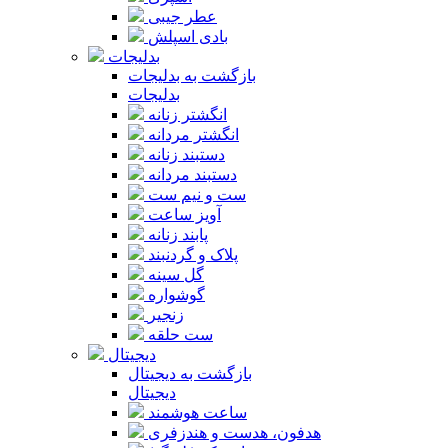
عطر جیبی
بادی اسپلش
بدلیجات
بازگشت به بدلیجات
بدلیجات
انگشتر زنانه
انگشتر مردانه
دستبند زنانه
دستبند مردانه
ست و نیم ست
آویز ساعت
پابند زنانه
پلاک و گردنبند
گل سینه
گوشواره
زنجیر
ست حلقه
دیجیتال
بازگشت به دیجیتال
دیجیتال
ساعت هوشمند
هدفون، هدست و هندزفری