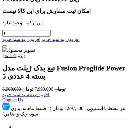
امکان ثبت سفارش برای این کالا نیست
این ترکیب وجود ندارد
افزودن به سبد خرید
افزودن به سبد خرید
تیغ و یدک اصلاح
تیغ یدک ژیلت مدل Fusion Proglide Power
5 ‏بسته 4 عددی
تومان
7,990,000
تومان
8,900,000
افزودن به سبد سبد خرید
Contact Us
هر قسط با اسنپ‌پِی :
1,997,500
تومان (4 قسط ماهانه. بدون
سود، چک و ضامن)