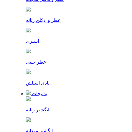
عطر و ادکلن زنانه
اسپری
عطر جیبی
بادی اسپلش
بدلیجات
انگشتر زنانه
انگشتر مردانه