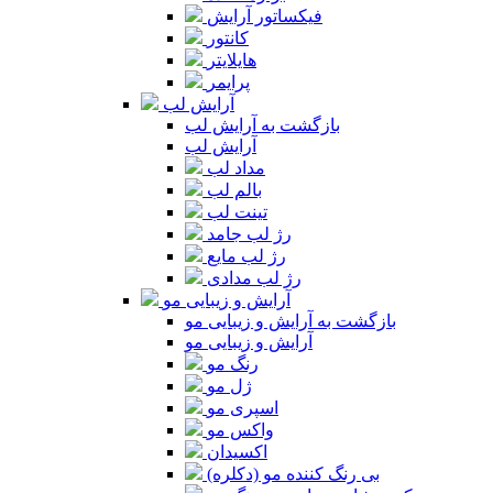
فیکساتور آرایش
کانتور
هایلایتر
پرایمر
آرایش لب
بازگشت به آرایش لب
آرایش لب
مداد لب
بالم لب
تینت لب
رژ لب جامد
رژ لب مایع
رژ لب مدادی
آرایش و زیبایی مو
بازگشت به آرایش و زیبایی مو
آرایش و زیبایی مو
رنگ مو
ژل مو
اسپری مو
واکس مو
اکسیدان
بی رنگ کننده مو (دکلره)