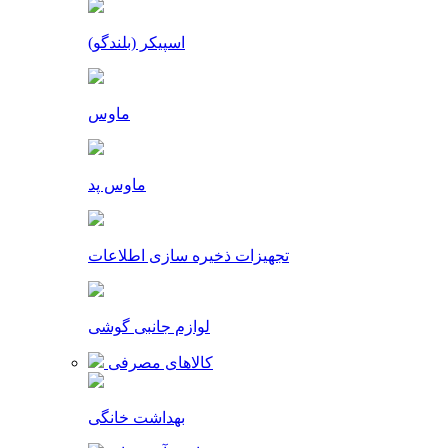
اسپیکر (بلندگو)
ماوس
ماوس پد
تجهیزات ذخیره سازی اطلاعات
لوازم جانبی گوشی
کالاهای مصرفی
بهداشت خانگی