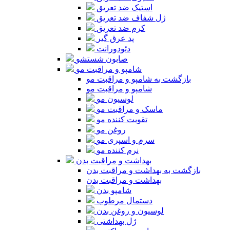
استیک ضد تعریق
ژل شفاف ضد تعریق
کرم ضد تعریق
پد عرق گیر
دئودورانت
صابون شستشو
شامپو و مراقبت مو
بازگشت به شامپو و مراقبت مو
شامپو و مراقبت مو
لوسیون مو
ماسک و مراقبت مو
تقویت کننده مو
روغن مو
سرم و اسپری مو
نرم کننده مو
بهداشت و مراقبت بدن
بازگشت به بهداشت و مراقبت بدن
بهداشت و مراقبت بدن
شامپو بدن
دستمال مرطوب
لوسیون و روغن بدن
ژل بهداشتی