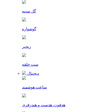
گل سینه
گوشواره
زنجیر
ست حلقه
دیجیتال
ساعت هوشمند
هدفون، هدست و هندزفری