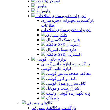
اسپیکر (بلندگو)
ماوس
ماوس پد
تجهیزات ذخیره سازی اطلاعات
بازگشت به تجهیزات ذخیره سازی
اطلاعات
تجهیزات ذخیره سازی اطلاعات
فلش مموری
هارد دیسک اکسترنال
حافظه SSD اینترنتال
هارد دیسک اینترنال
حافظه SSD اکسترنال
لوازم جانبی گوشی
بازگشت به لوازم جانبی گوشی
لوازم جانبی گوشی
محافظ صفحه نمایش گوشی
کیف و کاور گوشی
کابل شارژ و مبدل گوشی
شارژر تبلت و موبایل
پایه نگهدارنده گوشی و تبلت
پاوربانک
کالاهای مصرفی
بازگشت به کالاهای مصرفی