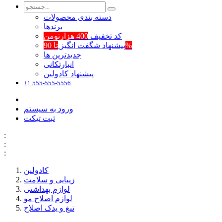
دسته بندی محصولات
برند‌ها
کد تخفیف
400 هزارتومن
تا 90%
پیشنهاد شگفت انگیز
جدیدترین ها
انبارتکانی
پیشنهاد کادولین
+1 555-555-5556
ورود به سیستم
ثبت تیکت
:
:
:
کادولین
زیبایی و سلامت
لوازم بهداشتی
لوازم اصلاح مو
تیغ و یدک اصلاح