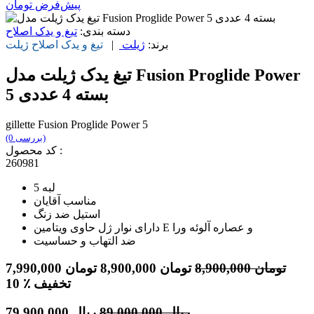
پیش‌فرض
تومان
دسته بندی:
تیغ و یدک اصلاح
برند:
ژیلت
|
تیغ و یدک اصلاح
ژیلت
تیغ یدک ژیلت مدل Fusion Proglide Power
5 ‏بسته 4 عددی
gillette Fusion Proglide Power 5
(0 بررسی)
کد محصول :
260981
5 لبه
مناسب آقایان
استیل ضد زنگ
دارای نوار ژل حاوی ویتامین E و عصاره آلوئه ورا
ضد التهاب و حساسیت
تومان
8,900,000
تومان
8,900,000
تومان
7,990,000
٪ تخفیف
10
ریال
89,000,000
ریال
79,900,000