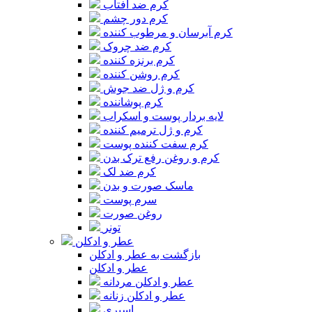
کرم ضد آفتاب
کرم دور چشم
کرم آبرسان و مرطوب کننده
کرم ضد چروک
کرم برنزه کننده
کرم روشن کننده
کرم و ژل ضد جوش
کرم پوشاننده
لایه بردار پوست و اسکراب
کرم و ژل ترمیم کننده
کرم سفت کننده پوست
کرم و روغن رفع ترک بدن
کرم ضد لک
ماسک صورت و بدن
سرم پوست
روغن صورت
تونر
عطر و ادکلن
بازگشت به عطر و ادکلن
عطر و ادکلن
عطر و ادکلن مردانه
عطر و ادکلن زنانه
اسپری