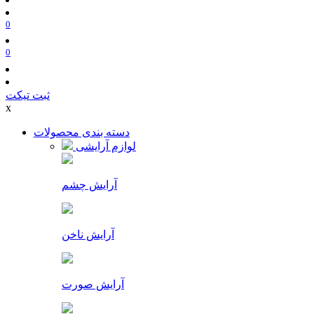
0
0
ثبت تیکت
x
دسته بندی محصولات
لوازم آرایشی
آرایش چشم
آرایش ناخن
آرایش صورت