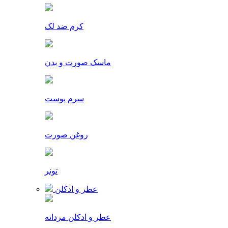
کرم ضد لک
ماسک صورت و بدن
سرم پوست
روغن صورت
تونر
عطر و ادکلن
عطر و ادکلن مردانه