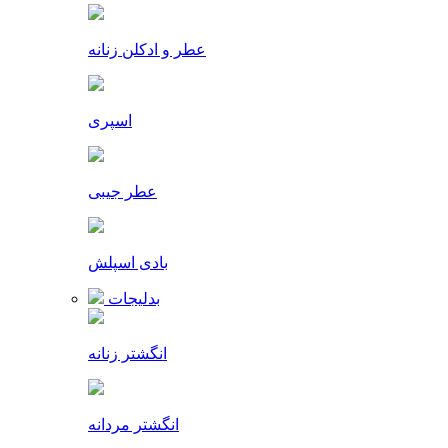
عطر و ادکلن زنانه
اسپری
عطر جیبی
بادی اسپلش
بدلیجات
انگشتر زنانه
انگشتر مردانه