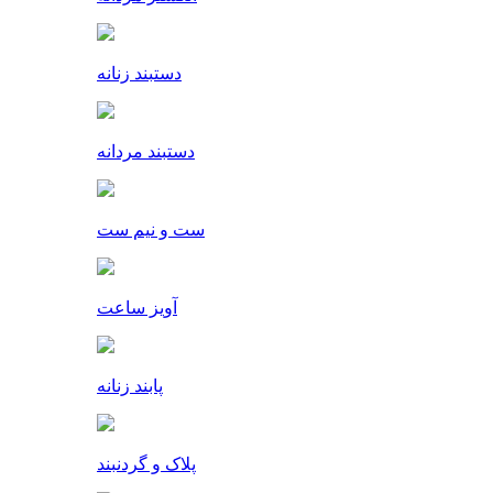
دستبند زنانه
دستبند مردانه
ست و نیم ست
آویز ساعت
پابند زنانه
پلاک و گردنبند