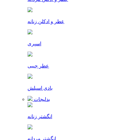
عطر و ادکلن زنانه
اسپری
عطر جیبی
بادی اسپلش
بدلیجات
انگشتر زنانه
انگشتر مردانه