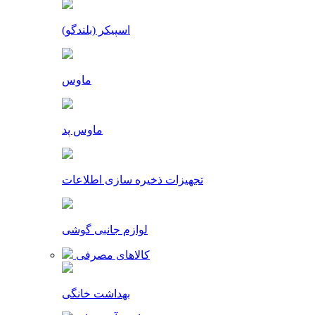
اسپیکر (بلندگو)
ماوس
ماوس پد
تجهیزات ذخیره سازی اطلاعات
لوازم جانبی گوشی
کالاهای مصرفی
بهداشت خانگی