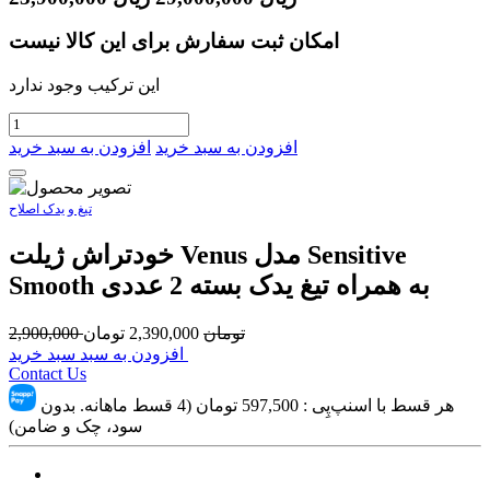
امکان ثبت سفارش برای این کالا نیست
این ترکیب وجود ندارد
افزودن به سبد خرید
افزودن به سبد خرید
تیغ و یدک اصلاح
خودتراش ژیلت Venus مدل Sensitive
Smooth به همراه تیغ یدک بسته 2 عددی
تومان
2,390,000
تومان
2,900,000
افزودن به سبد سبد خرید
Contact Us
هر قسط با اسنپ‌پِی :
597,500
تومان (4 قسط ماهانه. بدون
سود، چک و ضامن)