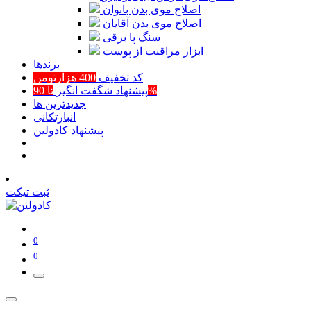
اصلاح موی بدن بانوان
اصلاح موی بدن آقایان
سنگ پا برقی
ابزار مراقبت از پوست
برند‌ها
کد تخفیف
400 هزارتومن
تا 90%
پیشنهاد شگفت انگیز
جدیدترین ها
انبارتکانی
پیشنهاد کادولین
ثبت تیکت
0
0