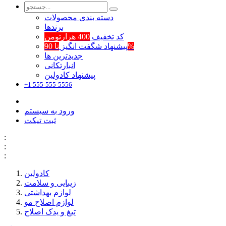
دسته بندی محصولات
برند‌ها
کد تخفیف
400 هزارتومن
تا 90%
پیشنهاد شگفت انگیز
جدیدترین ها
انبارتکانی
پیشنهاد کادولین
+1 555-555-5556
ورود به سیستم
ثبت تیکت
:
:
:
کادولین
زیبایی و سلامت
لوازم بهداشتی
لوازم اصلاح مو
تیغ و یدک اصلاح