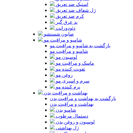
استیک ضد تعریق
ژل شفاف ضد تعریق
کرم ضد تعریق
پد عرق گیر
دئودورانت
صابون شستشو
شامپو و مراقبت مو
بازگشت به شامپو و مراقبت مو
شامپو و مراقبت مو
لوسیون مو
ماسک و مراقبت مو
تقویت کننده مو
روغن مو
سرم و اسپری مو
نرم کننده مو
بهداشت و مراقبت بدن
بازگشت به بهداشت و مراقبت بدن
بهداشت و مراقبت بدن
شامپو بدن
دستمال مرطوب
لوسیون و روغن بدن
ژل بهداشتی