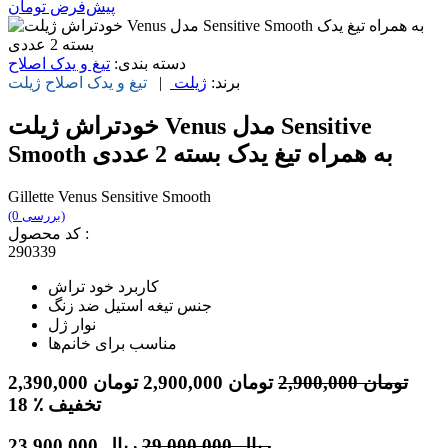
پیش‌فرض
تومان
دسته بندی:
تیغ و یدک اصلاح
برند:
ژیلت
|
تیغ و یدک اصلاح
ژیلت
خودتراش ژیلت Venus مدل Sensitive
Smooth به همراه تیغ یدک بسته 2 عددی
Gillette Venus Sensitive Smooth
(0 بررسی)
کد محصول :
290339
کاربرد خود تراش
جنس تیغه استیل ضد زنگ
نوار ژل
مناسب برای خانم‌ها
تومان
2,900,000
تومان
2,900,000
تومان
2,390,000
٪ تخفیف
18
ریال
29,000,000
ریال
23,900,000