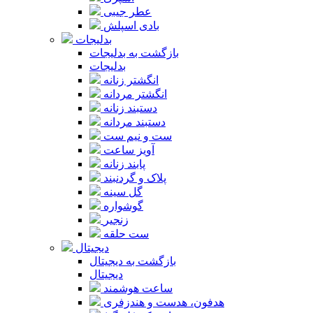
عطر جیبی
بادی اسپلش
بدلیجات
بازگشت به بدلیجات
بدلیجات
انگشتر زنانه
انگشتر مردانه
دستبند زنانه
دستبند مردانه
ست و نیم ست
آویز ساعت
پابند زنانه
پلاک و گردنبند
گل سینه
گوشواره
زنجیر
ست حلقه
دیجیتال
بازگشت به دیجیتال
دیجیتال
ساعت هوشمند
هدفون، هدست و هندزفری