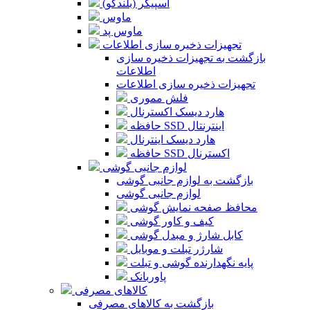
اسپیکر (بلندگو)
ماوس
ماوس پد
تجهیزات ذخیره سازی اطلاعات
بازگشت به تجهیزات ذخیره سازی
اطلاعات
تجهیزات ذخیره سازی اطلاعات
فلش مموری
هارد دیسک اکسترنال
حافظه SSD اینترنتال
هارد دیسک اینترنال
حافظه SSD اکسترنال
لوازم جانبی گوشی
بازگشت به لوازم جانبی گوشی
لوازم جانبی گوشی
محافظ صفحه نمایش گوشی
کیف و کاور گوشی
کابل شارژ و مبدل گوشی
شارژر تبلت و موبایل
پایه نگهدارنده گوشی و تبلت
پاوربانک
کالاهای مصرفی
بازگشت به کالاهای مصرفی