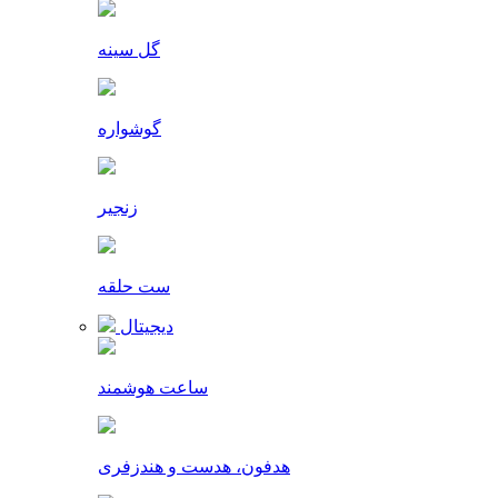
گل سینه
گوشواره
زنجیر
ست حلقه
دیجیتال
ساعت هوشمند
هدفون، هدست و هندزفری