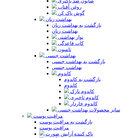
صابون ضد باکتری
روغن آفتاب
گوش پاک کن
بهداشت زنان
بازگشت به بهداشت زنان
بهداشت زنان
نوار بهداشتی
کاپ قاعدگی
تامپون
بهداشت جنسی
بازگشت به بهداشت جنسی
بهداشت جنسی
کاندوم
بازگشت به کاندوم
کاندوم
کاندوم نازک
کاندوم تاخیری
کاندوم خاردار
سایر محصولات بهداشت جنسی
مراقبت پوست
بازگشت به مراقبت پوست
مراقبت پوست
پاک کننده آرایش صورت