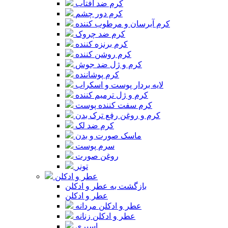
کرم ضد آفتاب
کرم دور چشم
کرم آبرسان و مرطوب کننده
کرم ضد چروک
کرم برنزه کننده
کرم روشن کننده
کرم و ژل ضد جوش
کرم پوشاننده
لایه بردار پوست و اسکراب
کرم و ژل ترمیم کننده
کرم سفت کننده پوست
کرم و روغن رفع ترک بدن
کرم ضد لک
ماسک صورت و بدن
سرم پوست
روغن صورت
تونر
عطر و ادکلن
بازگشت به عطر و ادکلن
عطر و ادکلن
عطر و ادکلن مردانه
عطر و ادکلن زنانه
اسپری