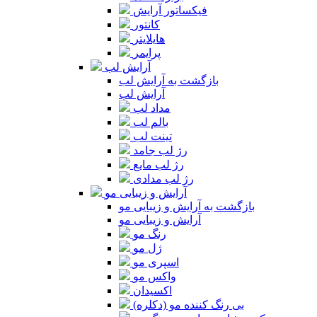
فیکساتور آرایش
کانتور
هایلایتر
پرایمر
آرایش لب
بازگشت به آرایش لب
آرایش لب
مداد لب
بالم لب
تینت لب
رژ لب جامد
رژ لب مایع
رژ لب مدادی
آرایش و زیبایی مو
بازگشت به آرایش و زیبایی مو
آرایش و زیبایی مو
رنگ مو
ژل مو
اسپری مو
واکس مو
اکسیدان
بی رنگ کننده مو (دکلره)