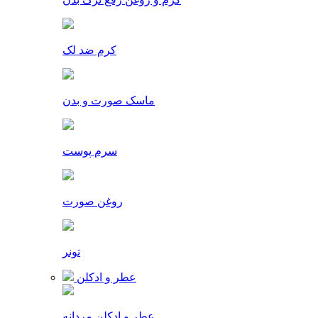
کرم ضد لک
ماسک صورت و بدن
سرم پوست
روغن صورت
تونر
عطر و ادکلن
عطر و ادکلن مردانه