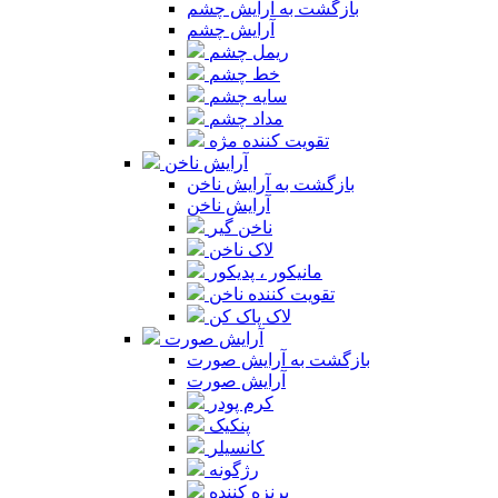
بازگشت به آرایش چشم
آرایش چشم
ریمل چشم
خط چشم
سایه چشم
مداد چشم
تقویت کننده مژه
آرایش ناخن
بازگشت به آرایش ناخن
آرایش ناخن
ناخن گیر
لاک ناخن
مانیکور ، پدیکور
تقویت کننده ناخن
لاک پاک کن
آرایش صورت
بازگشت به آرایش صورت
آرایش صورت
کرم پودر
پنکیک
کانسیلر
رژگونه
برنزه کننده