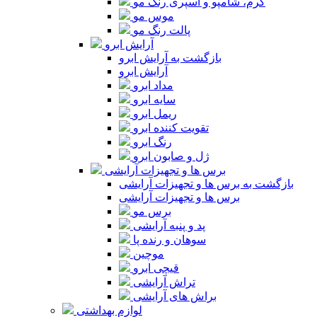
کرم، شامپو و اسپری رنگ مو
موس مو
پالت رنگ مو
آرایش ابرو
بازگشت به آرایش ابرو
آرایش ابرو
مداد ابرو
سایه ابرو
ریمل ابرو
تقویت کننده ابرو
رنگ ابرو
ژل و صابون ابرو
برس ها و تجهیزات آرایشی
بازگشت به برس ها و تجهیزات آرایشی
برس ها و تجهیزات آرایشی
برس مو
پد و پنبه آرایشی
سوهان و رنده پا
موچین
قیچی ابرو
تراش آرایشی
براش های آرایشی
لوازم بهداشتی