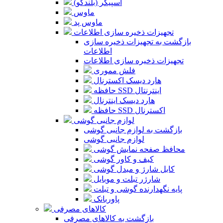
اسپیکر (بلندگو)
ماوس
ماوس پد
تجهیزات ذخیره سازی اطلاعات
بازگشت به تجهیزات ذخیره سازی
اطلاعات
تجهیزات ذخیره سازی اطلاعات
فلش مموری
هارد دیسک اکسترنال
حافظه SSD اینترنتال
هارد دیسک اینترنال
حافظه SSD اکسترنال
لوازم جانبی گوشی
بازگشت به لوازم جانبی گوشی
لوازم جانبی گوشی
محافظ صفحه نمایش گوشی
کیف و کاور گوشی
کابل شارژ و مبدل گوشی
شارژر تبلت و موبایل
پایه نگهدارنده گوشی و تبلت
پاوربانک
کالاهای مصرفی
بازگشت به کالاهای مصرفی