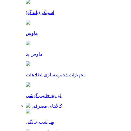
اسپیکر (بلندگو)
ماوس
ماوس پد
تجهیزات ذخیره سازی اطلاعات
لوازم جانبی گوشی
کالاهای مصرفی
بهداشت خانگی