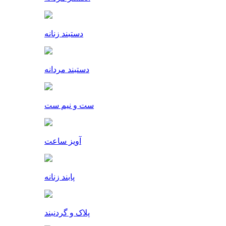
دستبند زنانه
دستبند مردانه
ست و نیم ست
آویز ساعت
پابند زنانه
پلاک و گردنبند