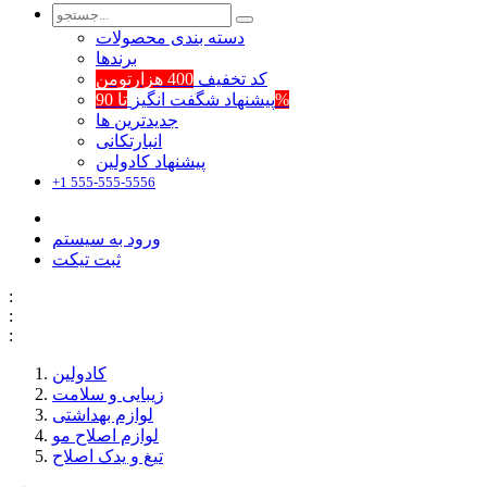
دسته بندی محصولات
برند‌ها
کد تخفیف
400 هزارتومن
تا 90%
پیشنهاد شگفت انگیز
جدیدترین ها
انبارتکانی
پیشنهاد کادولین
+1 555-555-5556
ورود به سیستم
ثبت تیکت
:
:
:
کادولین
زیبایی و سلامت
لوازم بهداشتی
لوازم اصلاح مو
تیغ و یدک اصلاح