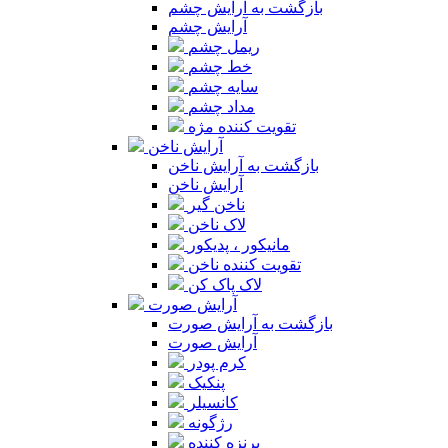
بازگشت به آرایش چشم
آرایش چشم
ریمل چشم
خط چشم
سایه چشم
مداد چشم
تقویت کننده مژه
آرایش ناخن
بازگشت به آرایش ناخن
آرایش ناخن
ناخن گیر
لاک ناخن
مانیکور ، پدیکور
تقویت کننده ناخن
لاک پاک کن
آرایش صورت
بازگشت به آرایش صورت
آرایش صورت
کرم پودر
پنکیک
کانسیلر
رژگونه
برنزه کننده