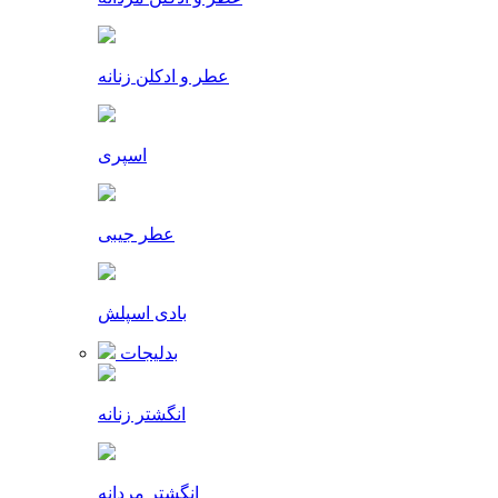
عطر و ادکلن زنانه
اسپری
عطر جیبی
بادی اسپلش
بدلیجات
انگشتر زنانه
انگشتر مردانه