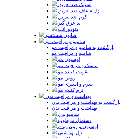
استیک ضد تعریق
ژل شفاف ضد تعریق
کرم ضد تعریق
پد عرق گیر
دئودورانت
صابون شستشو
شامپو و مراقبت مو
بازگشت به شامپو و مراقبت مو
شامپو و مراقبت مو
لوسیون مو
ماسک و مراقبت مو
تقویت کننده مو
روغن مو
سرم و اسپری مو
نرم کننده مو
بهداشت و مراقبت بدن
بازگشت به بهداشت و مراقبت بدن
بهداشت و مراقبت بدن
شامپو بدن
دستمال مرطوب
لوسیون و روغن بدن
ژل بهداشتی