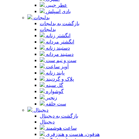
عطر جیبی
بادی اسپلش
بدلیجات
بازگشت به بدلیجات
بدلیجات
انگشتر زنانه
انگشتر مردانه
دستبند زنانه
دستبند مردانه
ست و نیم ست
آویز ساعت
پابند زنانه
پلاک و گردنبند
گل سینه
گوشواره
زنجیر
ست حلقه
دیجیتال
بازگشت به دیجیتال
دیجیتال
ساعت هوشمند
هدفون، هدست و هندزفری