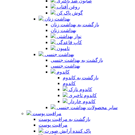
صابون ضد باکتری
روغن آفتاب
گوش پاک کن
بهداشت زنان
بازگشت به بهداشت زنان
بهداشت زنان
نوار بهداشتی
کاپ قاعدگی
تامپون
بهداشت جنسی
بازگشت به بهداشت جنسی
بهداشت جنسی
کاندوم
بازگشت به کاندوم
کاندوم
کاندوم نازک
کاندوم تاخیری
کاندوم خاردار
سایر محصولات بهداشت جنسی
مراقبت پوست
بازگشت به مراقبت پوست
مراقبت پوست
پاک کننده آرایش صورت