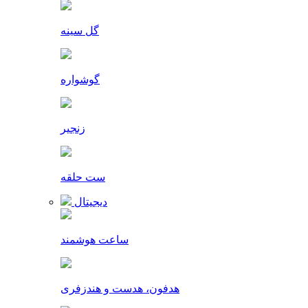
گل سینه
گوشواره
زنجیر
ست حلقه
دیجیتال
ساعت هوشمند
هدفون، هدست و هندزفری