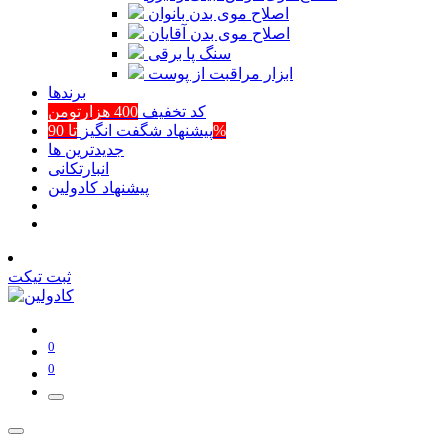
اصلاح موی بدن بانوان
اصلاح موی بدن آقایان
سنگ پا برقی
ابزار مراقبت از پوست
برند‌ها
کد تخفیف
400 هزارتومن
تا 90%
پیشنهاد شگفت انگیز
جدیدترین ها
انبارتکانی
پیشنهاد کادولین
ثبت تیکت
0
0