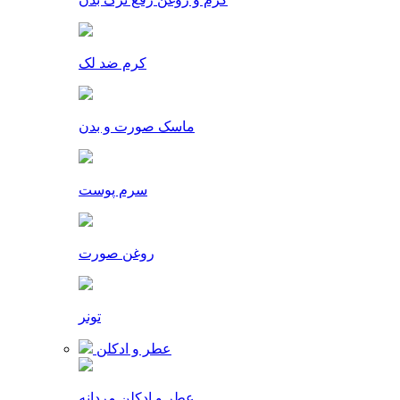
کرم ضد لک
ماسک صورت و بدن
سرم پوست
روغن صورت
تونر
عطر و ادکلن
عطر و ادکلن مردانه