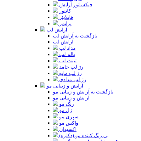
فیکساتور آرایش
کانتور
هایلایتر
پرایمر
آرایش لب
بازگشت به آرایش لب
آرایش لب
مداد لب
بالم لب
تینت لب
رژ لب جامد
رژ لب مایع
رژ لب مدادی
آرایش و زیبایی مو
بازگشت به آرایش و زیبایی مو
آرایش و زیبایی مو
رنگ مو
ژل مو
اسپری مو
واکس مو
اکسیدان
بی رنگ کننده مو (دکلره)