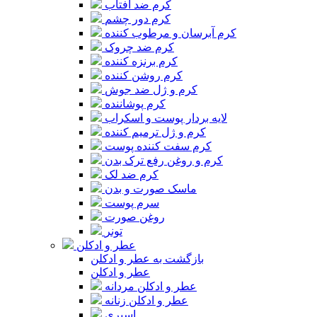
کرم ضد آفتاب
کرم دور چشم
کرم آبرسان و مرطوب کننده
کرم ضد چروک
کرم برنزه کننده
کرم روشن کننده
کرم و ژل ضد جوش
کرم پوشاننده
لایه بردار پوست و اسکراب
کرم و ژل ترمیم کننده
کرم سفت کننده پوست
کرم و روغن رفع ترک بدن
کرم ضد لک
ماسک صورت و بدن
سرم پوست
روغن صورت
تونر
عطر و ادکلن
بازگشت به عطر و ادکلن
عطر و ادکلن
عطر و ادکلن مردانه
عطر و ادکلن زنانه
اسپری