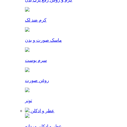
کرم ضد لک
ماسک صورت و بدن
سرم پوست
روغن صورت
تونر
عطر و ادکلن
عطر و ادکلن مردانه