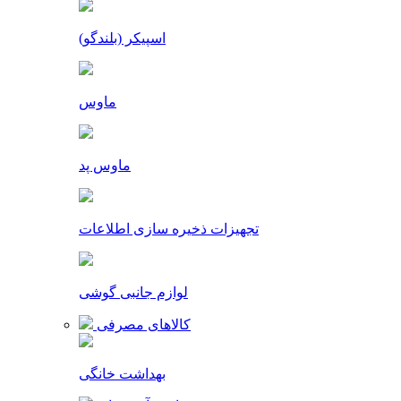
اسپیکر (بلندگو)
ماوس
ماوس پد
تجهیزات ذخیره سازی اطلاعات
لوازم جانبی گوشی
کالاهای مصرفی
بهداشت خانگی