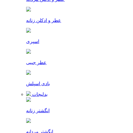
عطر و ادکلن زنانه
اسپری
عطر جیبی
بادی اسپلش
بدلیجات
انگشتر زنانه
انگشتر مردانه