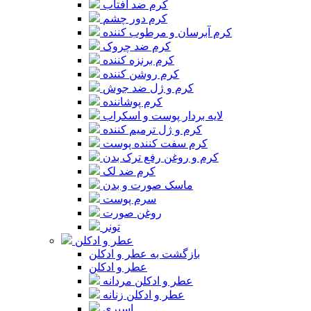
کرم ضد آفتاب
کرم دور چشم
کرم آبرسان و مرطوب کننده
کرم ضد چروک
کرم برنزه کننده
کرم روشن کننده
کرم و ژل ضد جوش
کرم پوشاننده
لایه بردار پوست و اسکراب
کرم و ژل ترمیم کننده
کرم سفت کننده پوست
کرم و روغن رفع ترک بدن
کرم ضد لک
ماسک صورت و بدن
سرم پوست
روغن صورت
تونر
عطر و ادکلن
بازگشت به عطر و ادکلن
عطر و ادکلن
عطر و ادکلن مردانه
عطر و ادکلن زنانه
اسپری