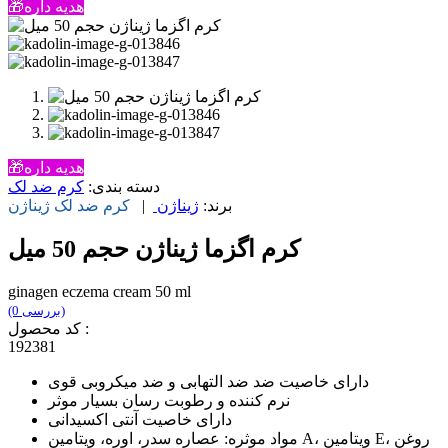
🎁هدیه داره
🎁هدیه داره
دسته بندی:
کرم ضد لک
برند:
ژیناژن
|
کرم ضد لک
ژیناژن
کرم اگزما ژیناژن حجم 50 میل
ginagen eczema cream 50 ml
(0 بررسی)
کد محصول :
192381
دارای خاصیت ضد ضد التهابی و ضد میکروبی قوی
نرم کننده و رطوبت رسان بسیار موثر
دارای خاصیت آنتی اکسیدانی
مواد موثره: عصاره سدر، اوره، ویتامین A، ویتامین E، روغن