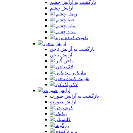
بازگشت به آرایش چشم
آرایش چشم
ریمل چشم
خط چشم
سایه چشم
مداد چشم
تقویت کننده مژه
آرایش ناخن
بازگشت به آرایش ناخن
آرایش ناخن
ناخن گیر
لاک ناخن
مانیکور ، پدیکور
تقویت کننده ناخن
لاک پاک کن
آرایش صورت
بازگشت به آرایش صورت
آرایش صورت
کرم پودر
پنکیک
کانسیلر
رژگونه
برنزه کننده