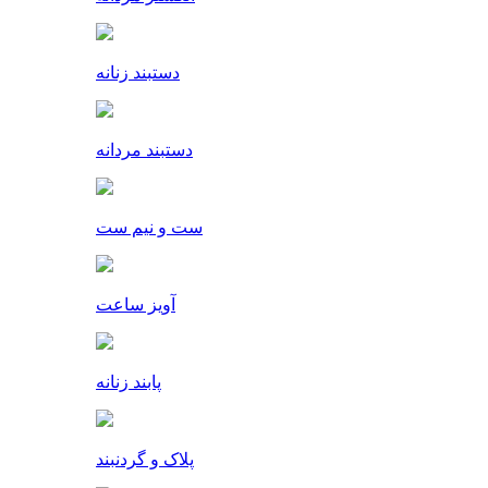
دستبند زنانه
دستبند مردانه
ست و نیم ست
آویز ساعت
پابند زنانه
پلاک و گردنبند