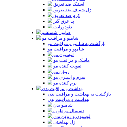
استیک ضد تعریق
ژل شفاف ضد تعریق
کرم ضد تعریق
پد عرق گیر
دئودورانت
صابون شستشو
شامپو و مراقبت مو
بازگشت به شامپو و مراقبت مو
شامپو و مراقبت مو
لوسیون مو
ماسک و مراقبت مو
تقویت کننده مو
روغن مو
سرم و اسپری مو
نرم کننده مو
بهداشت و مراقبت بدن
بازگشت به بهداشت و مراقبت بدن
بهداشت و مراقبت بدن
شامپو بدن
دستمال مرطوب
لوسیون و روغن بدن
ژل بهداشتی