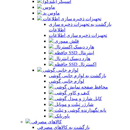
اسپیکر (بلندگو)
ماوس
ماوس پد
تجهیزات ذخیره سازی اطلاعات
بازگشت به تجهیزات ذخیره سازی
اطلاعات
تجهیزات ذخیره سازی اطلاعات
فلش مموری
هارد دیسک اکسترنال
حافظه SSD اینترنتال
هارد دیسک اینترنال
حافظه SSD اکسترنال
لوازم جانبی گوشی
بازگشت به لوازم جانبی گوشی
لوازم جانبی گوشی
محافظ صفحه نمایش گوشی
کیف و کاور گوشی
کابل شارژ و مبدل گوشی
شارژر تبلت و موبایل
پایه نگهدارنده گوشی و تبلت
پاوربانک
کالاهای مصرفی
بازگشت به کالاهای مصرفی