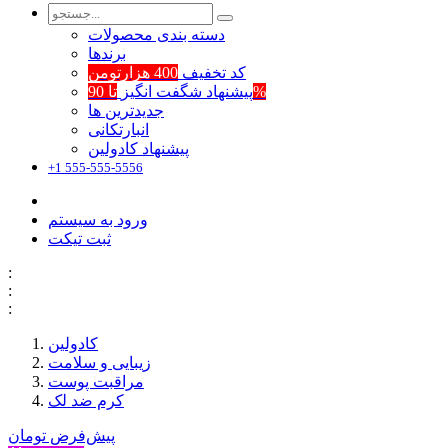
دسته بندی محصولات
برند‌ها
کد تخفیف
400 هزارتومن
تا 90%
پیشنهاد شگفت انگیز
جدیدترین ها
انبارتکانی
پیشنهاد کادولین
+1 555-555-5556
ورود به سیستم
ثبت تیکت
:
:
:
کادولین
زیبایی و سلامت
مراقبت پوست
کرم ضد لک
پیش‌فرض
تومان