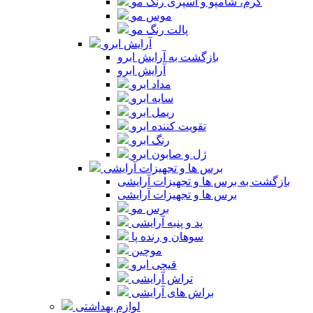
کرم، شامپو و اسپری رنگ مو
موس مو
پالت رنگ مو
آرایش ابرو
بازگشت به آرایش ابرو
آرایش ابرو
مداد ابرو
سایه ابرو
ریمل ابرو
تقویت کننده ابرو
رنگ ابرو
ژل و صابون ابرو
برس ها و تجهیزات آرایشی
بازگشت به برس ها و تجهیزات آرایشی
برس ها و تجهیزات آرایشی
برس مو
پد و پنبه آرایشی
سوهان و رنده پا
موچین
قیچی ابرو
تراش آرایشی
براش های آرایشی
لوازم بهداشتی