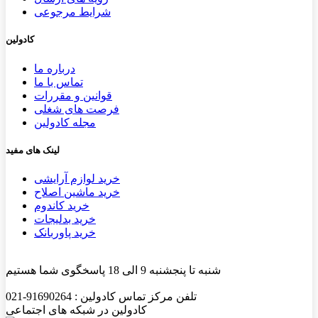
شرایط مرجوعی
کادولین
درباره ما
تماس با ما
قوانین و مقررات
فرصت های شغلی
مجله کادولین
لینک های مفید
خرید لوازم آرایشی
خرید ماشین اصلاح
خرید کاندوم
خرید بدلیجات
خرید پاوربانک
شنبه تا پنجشنبه 9 الی 18 پاسخگوی شما هستیم
تلفن مرکز تماس کادولین : 91690264-021
کادولین در شبکه های اجتماعی