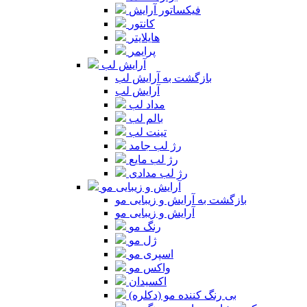
فیکساتور آرایش
کانتور
هایلایتر
پرایمر
آرایش لب
بازگشت به آرایش لب
آرایش لب
مداد لب
بالم لب
تینت لب
رژ لب جامد
رژ لب مایع
رژ لب مدادی
آرایش و زیبایی مو
بازگشت به آرایش و زیبایی مو
آرایش و زیبایی مو
رنگ مو
ژل مو
اسپری مو
واکس مو
اکسیدان
بی رنگ کننده مو (دکلره)