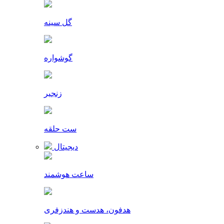
گل سینه
گوشواره
زنجیر
ست حلقه
دیجیتال
ساعت هوشمند
هدفون، هدست و هندزفری