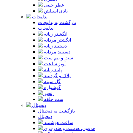
عطر جیبی
بادی اسپلش
بدلیجات
بازگشت به بدلیجات
بدلیجات
انگشتر زنانه
انگشتر مردانه
دستبند زنانه
دستبند مردانه
ست و نیم ست
آویز ساعت
پابند زنانه
پلاک و گردنبند
گل سینه
گوشواره
زنجیر
ست حلقه
دیجیتال
بازگشت به دیجیتال
دیجیتال
ساعت هوشمند
هدفون، هدست و هندزفری