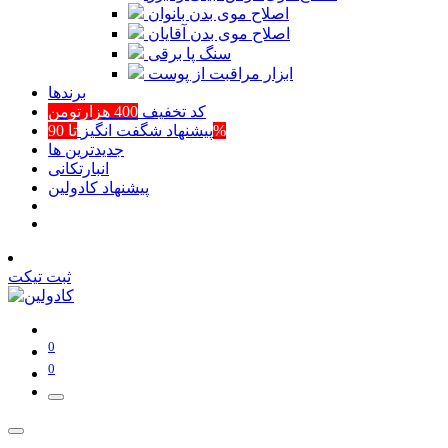
اصلاح موی بدن بانوان
اصلاح موی بدن آقایان
سنگ پا برقی
ابزار مراقبت از پوست
برند‌ها
کد تخفیف
400 هزارتومن
تا 90%
پیشنهاد شگفت انگیز
جدیدترین ها
انبارتکانی
پیشنهاد کادولین
ثبت تیکت
0
0