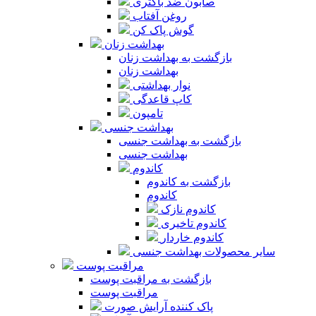
صابون ضد باکتری
روغن آفتاب
گوش پاک کن
بهداشت زنان
بازگشت به بهداشت زنان
بهداشت زنان
نوار بهداشتی
کاپ قاعدگی
تامپون
بهداشت جنسی
بازگشت به بهداشت جنسی
بهداشت جنسی
کاندوم
بازگشت به کاندوم
کاندوم
کاندوم نازک
کاندوم تاخیری
کاندوم خاردار
سایر محصولات بهداشت جنسی
مراقبت پوست
بازگشت به مراقبت پوست
مراقبت پوست
پاک کننده آرایش صورت