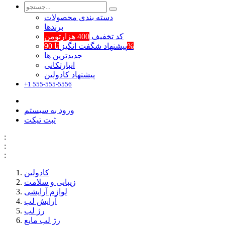
دسته بندی محصولات
برند‌ها
کد تخفیف
400 هزارتومن
تا 90%
پیشنهاد شگفت انگیز
جدیدترین ها
انبارتکانی
پیشنهاد کادولین
+1 555-555-5556
ورود به سیستم
ثبت تیکت
:
:
:
کادولین
زیبایی و سلامت
لوازم آرایشی
آرایش لب
رژ لب
رژ لب مایع