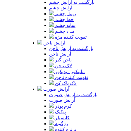
بازگشت به آرایش چشم
آرایش چشم
ریمل چشم
خط چشم
سایه چشم
مداد چشم
تقویت کننده مژه
آرایش ناخن
بازگشت به آرایش ناخن
آرایش ناخن
ناخن گیر
لاک ناخن
مانیکور ، پدیکور
تقویت کننده ناخن
لاک پاک کن
آرایش صورت
بازگشت به آرایش صورت
آرایش صورت
کرم پودر
پنکیک
کانسیلر
رژگونه
برنزه کننده