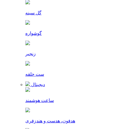
گل سینه
گوشواره
زنجیر
ست حلقه
دیجیتال
ساعت هوشمند
هدفون، هدست و هندزفری