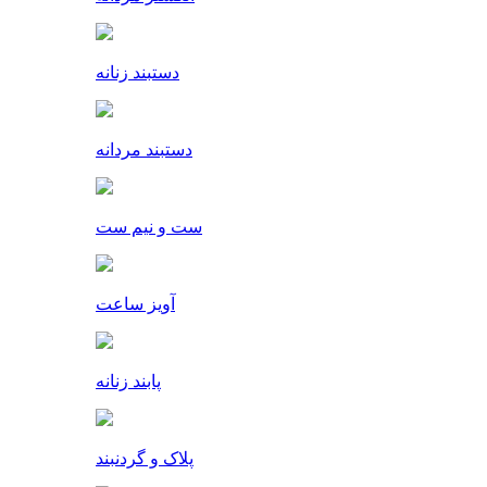
دستبند زنانه
دستبند مردانه
ست و نیم ست
آویز ساعت
پابند زنانه
پلاک و گردنبند