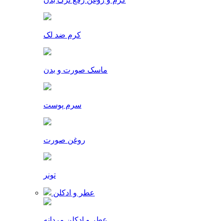
کرم ضد لک
ماسک صورت و بدن
سرم پوست
روغن صورت
تونر
عطر و ادکلن
عطر و ادکلن مردانه