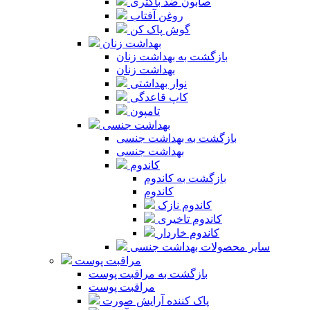
صابون ضد باکتری
روغن آفتاب
گوش پاک کن
بهداشت زنان
بازگشت به بهداشت زنان
بهداشت زنان
نوار بهداشتی
کاپ قاعدگی
تامپون
بهداشت جنسی
بازگشت به بهداشت جنسی
بهداشت جنسی
کاندوم
بازگشت به کاندوم
کاندوم
کاندوم نازک
کاندوم تاخیری
کاندوم خاردار
سایر محصولات بهداشت جنسی
مراقبت پوست
بازگشت به مراقبت پوست
مراقبت پوست
پاک کننده آرایش صورت