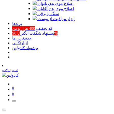
اصلاح موی بدن بانوان
اصلاح موی بدن آقایان
سنگ پا برقی
ابزار مراقبت از پوست
برند‌ها
کد تخفیف
400 هزارتومن
تا 90%
پیشنهاد شگفت انگیز
جدیدترین ها
انبارتکانی
پیشنهاد کادولین
ثبت تیکت
0
0