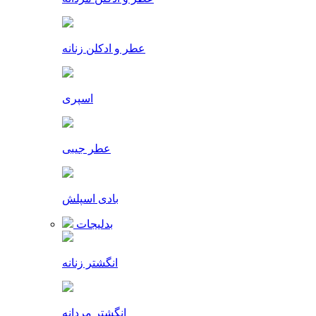
عطر و ادکلن زنانه
اسپری
عطر جیبی
بادی اسپلش
بدلیجات
انگشتر زنانه
انگشتر مردانه