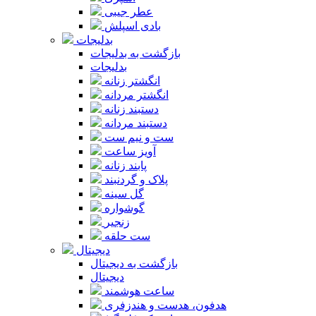
عطر جیبی
بادی اسپلش
بدلیجات
بازگشت به بدلیجات
بدلیجات
انگشتر زنانه
انگشتر مردانه
دستبند زنانه
دستبند مردانه
ست و نیم ست
آویز ساعت
پابند زنانه
پلاک و گردنبند
گل سینه
گوشواره
زنجیر
ست حلقه
دیجیتال
بازگشت به دیجیتال
دیجیتال
ساعت هوشمند
هدفون، هدست و هندزفری