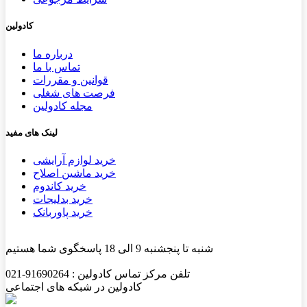
کادولین
درباره ما
تماس با ما
قوانین و مقررات
فرصت های شغلی
مجله کادولین
لینک های مفید
خرید لوازم آرایشی
خرید ماشین اصلاح
خرید کاندوم
خرید بدلیجات
خرید پاوربانک
شنبه تا پنجشنبه 9 الی 18 پاسخگوی شما هستیم
تلفن مرکز تماس کادولین : 91690264-021
کادولین در شبکه های اجتماعی