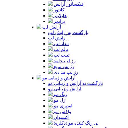
فیکساتور آرایش
کانتور
هایلایتر
پرایمر
آرایش لب
بازگشت به آرایش لب
آرایش لب
مداد لب
بالم لب
تینت لب
رژ لب جامد
رژ لب مایع
رژ لب مدادی
آرایش و زیبایی مو
بازگشت به آرایش و زیبایی مو
آرایش و زیبایی مو
رنگ مو
ژل مو
اسپری مو
واکس مو
اکسیدان
بی رنگ کننده مو (دکلره)