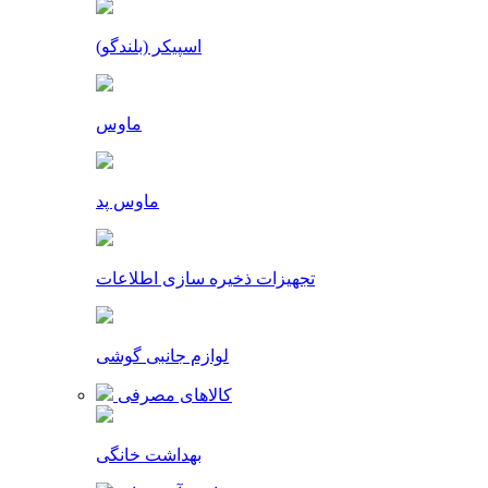
اسپیکر (بلندگو)
ماوس
ماوس پد
تجهیزات ذخیره سازی اطلاعات
لوازم جانبی گوشی
کالاهای مصرفی
بهداشت خانگی