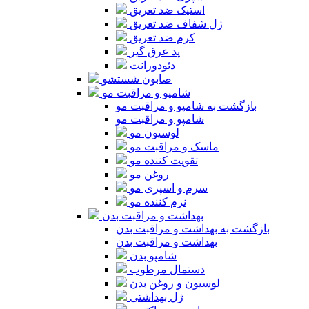
استیک ضد تعریق
ژل شفاف ضد تعریق
کرم ضد تعریق
پد عرق گیر
دئودورانت
صابون شستشو
شامپو و مراقبت مو
بازگشت به شامپو و مراقبت مو
شامپو و مراقبت مو
لوسیون مو
ماسک و مراقبت مو
تقویت کننده مو
روغن مو
سرم و اسپری مو
نرم کننده مو
بهداشت و مراقبت بدن
بازگشت به بهداشت و مراقبت بدن
بهداشت و مراقبت بدن
شامپو بدن
دستمال مرطوب
لوسیون و روغن بدن
ژل بهداشتی