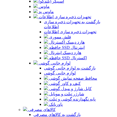
اسپیکر (بلندگو)
ماوس
ماوس پد
تجهیزات ذخیره سازی اطلاعات
بازگشت به تجهیزات ذخیره سازی
اطلاعات
تجهیزات ذخیره سازی اطلاعات
فلش مموری
هارد دیسک اکسترنال
حافظه SSD اینترنتال
هارد دیسک اینترنال
حافظه SSD اکسترنال
لوازم جانبی گوشی
بازگشت به لوازم جانبی گوشی
لوازم جانبی گوشی
محافظ صفحه نمایش گوشی
کیف و کاور گوشی
کابل شارژ و مبدل گوشی
شارژر تبلت و موبایل
پایه نگهدارنده گوشی و تبلت
پاوربانک
کالاهای مصرفی
بازگشت به کالاهای مصرفی