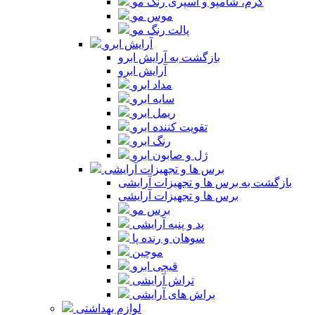
کرم، شامپو و اسپری رنگ مو
موس مو
پالت رنگ مو
آرایش ابرو
بازگشت به آرایش ابرو
آرایش ابرو
مداد ابرو
سایه ابرو
ریمل ابرو
تقویت کننده ابرو
رنگ ابرو
ژل و صابون ابرو
برس ها و تجهیزات آرایشی
بازگشت به برس ها و تجهیزات آرایشی
برس ها و تجهیزات آرایشی
برس مو
پد و پنبه آرایشی
سوهان و رنده پا
موچین
قیچی ابرو
تراش آرایشی
براش های آرایشی
لوازم بهداشتی