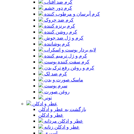
کرم ضد آفتاب
کرم دور چشم
کرم آبرسان و مرطوب کننده
کرم ضد چروک
کرم برنزه کننده
کرم روشن کننده
کرم و ژل ضد جوش
کرم پوشاننده
لایه بردار پوست و اسکراب
کرم و ژل ترمیم کننده
کرم سفت کننده پوست
کرم و روغن رفع ترک بدن
کرم ضد لک
ماسک صورت و بدن
سرم پوست
روغن صورت
تونر
عطر و ادکلن
بازگشت به عطر و ادکلن
عطر و ادکلن
عطر و ادکلن مردانه
عطر و ادکلن زنانه
اسپری