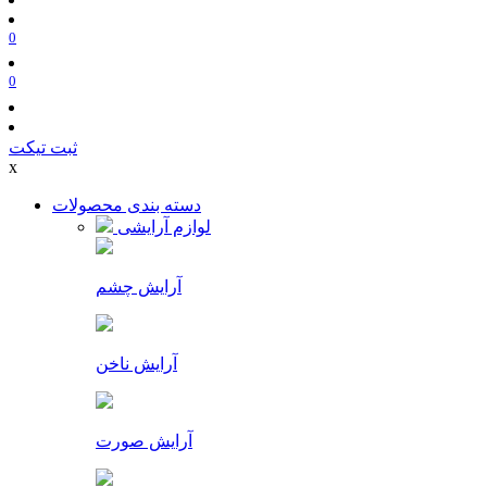
0
0
ثبت تیکت
x
دسته بندی محصولات
لوازم آرایشی
آرایش چشم
آرایش ناخن
آرایش صورت