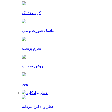
کرم ضد لک
ماسک صورت و بدن
سرم پوست
روغن صورت
تونر
عطر و ادکلن
عطر و ادکلن مردانه