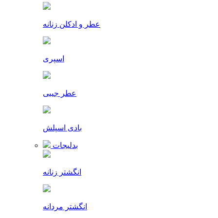
عطر و ادکلن زنانه
اسپری
عطر جیبی
بادی اسپلش
بدلیجات
انگشتر زنانه
انگشتر مردانه