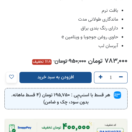
بافت نرم
ماندگاری طولانی مدت
دارای رنگ بندی براق
حاوی روغن جوجوبا و ویتامین e
آبرسان لب
783,000
تومان
950,000
تومان
18
٪ تخفیف
افزودن به سبد خرید
هر قسط با اسنپ‌پِی :
195,750
تومان (4 قسط ماهانه.
بدون سود، چک و ضامن)