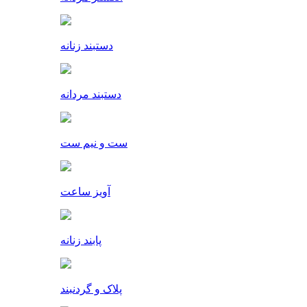
دستبند زنانه
دستبند مردانه
ست و نیم ست
آویز ساعت
پابند زنانه
پلاک و گردنبند