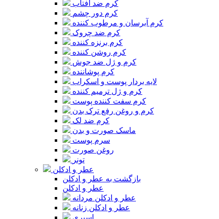
کرم ضد آفتاب
کرم دور چشم
کرم آبرسان و مرطوب کننده
کرم ضد چروک
کرم برنزه کننده
کرم روشن کننده
کرم و ژل ضد جوش
کرم پوشاننده
لایه بردار پوست و اسکراب
کرم و ژل ترمیم کننده
کرم سفت کننده پوست
کرم و روغن رفع ترک بدن
کرم ضد لک
ماسک صورت و بدن
سرم پوست
روغن صورت
تونر
عطر و ادکلن
بازگشت به عطر و ادکلن
عطر و ادکلن
عطر و ادکلن مردانه
عطر و ادکلن زنانه
اسپری