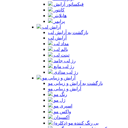
فیکساتور آرایش
کانتور
هایلایتر
پرایمر
آرایش لب
بازگشت به آرایش لب
آرایش لب
مداد لب
بالم لب
تینت لب
رژ لب جامد
رژ لب مایع
رژ لب مدادی
آرایش و زیبایی مو
بازگشت به آرایش و زیبایی مو
آرایش و زیبایی مو
رنگ مو
ژل مو
اسپری مو
واکس مو
اکسیدان
بی رنگ کننده مو (دکلره)