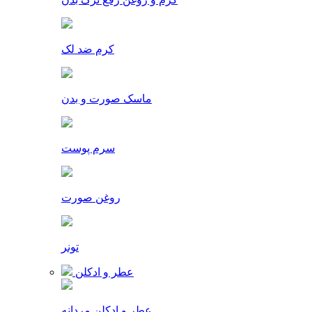
کرم ضد لک
ماسک صورت و بدن
سرم پوست
روغن صورت
تونر
عطر و ادکلن
عطر و ادکلن مردانه