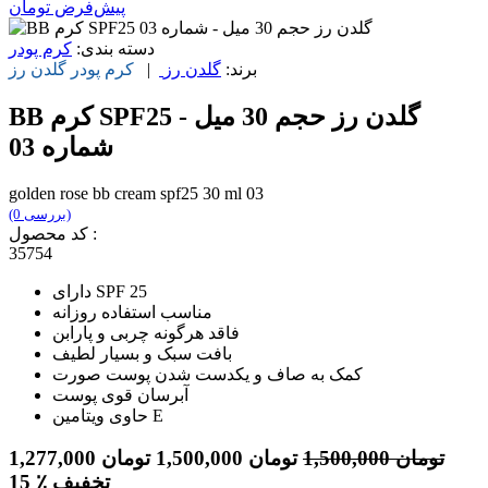
پیش‌فرض
تومان
دسته بندی:
کرم پودر
برند:
گلدن رز
|
کرم پودر
گلدن رز
BB کرم SPF25 گلدن رز حجم 30 میل -
شماره 03
golden rose bb cream spf25 30 ml 03
(0 بررسی)
کد محصول :
35754
دارای SPF 25
مناسب استفاده روزانه
فاقد هرگونه چربی و پارابن
بافت سبک و بسیار لطیف
کمک به صاف و یکدست شدن پوست صورت
آبرسان قوی پوست
حاوی ویتامین E
تومان
1,500,000
تومان
1,500,000
تومان
1,277,000
٪ تخفیف
15