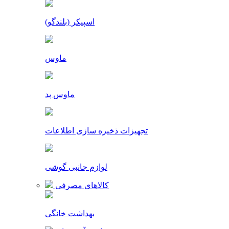
اسپیکر (بلندگو)
ماوس
ماوس پد
تجهیزات ذخیره سازی اطلاعات
لوازم جانبی گوشی
کالاهای مصرفی
بهداشت خانگی