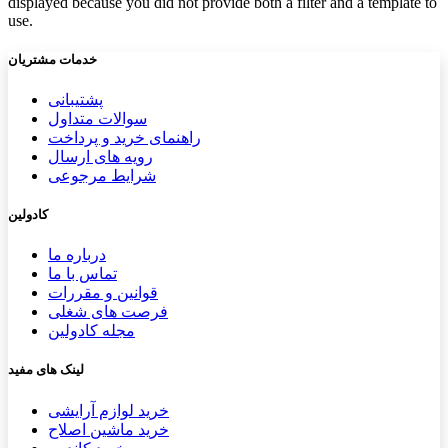
displayed because you did not provide both a filter and a template to
use.
خدمات مشتریان
پشتیب​​
انی
سوالات متداول
راهنمای خرید و پرداخت
رویه های ارسال
شرایط مرجوعی
کادولین
درباره ما
تماس با ما
قوانین و مقررات
فرصت های شغلی
مجله کادولین
لینک های مفید
خرید لوازم آرایشی
خرید ماشین اصلاح