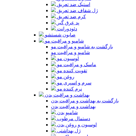
استیک ضد تعریق
ژل شفاف ضد تعریق
کرم ضد تعریق
پد عرق گیر
دئودورانت
صابون شستشو
شامپو و مراقبت مو
بازگشت به شامپو و مراقبت مو
شامپو و مراقبت مو
لوسیون مو
ماسک و مراقبت مو
تقویت کننده مو
روغن مو
سرم و اسپری مو
نرم کننده مو
بهداشت و مراقبت بدن
بازگشت به بهداشت و مراقبت بدن
بهداشت و مراقبت بدن
شامپو بدن
دستمال مرطوب
لوسیون و روغن بدن
ژل بهداشتی