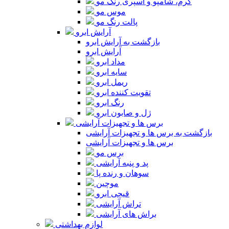
کرم، شامپو و اسپری رنگ مو
موس مو
پالت رنگ مو
آرایش ابرو
بازگشت به آرایش ابرو
آرایش ابرو
مداد ابرو
سایه ابرو
ریمل ابرو
تقویت کننده ابرو
رنگ ابرو
ژل و صابون ابرو
برس ها و تجهیزات آرایشی
بازگشت به برس ها و تجهیزات آرایشی
برس ها و تجهیزات آرایشی
برس مو
پد و پنبه آرایشی
سوهان و رنده پا
موچین
قیچی ابرو
تراش آرایشی
براش های آرایشی
لوازم بهداشتی