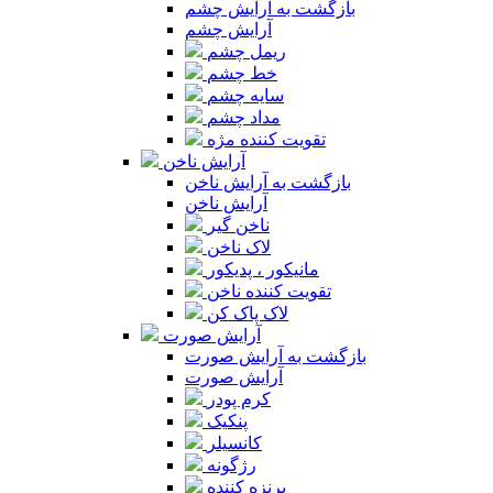
بازگشت به آرایش چشم
آرایش چشم
ریمل چشم
خط چشم
سایه چشم
مداد چشم
تقویت کننده مژه
آرایش ناخن
بازگشت به آرایش ناخن
آرایش ناخن
ناخن گیر
لاک ناخن
مانیکور ، پدیکور
تقویت کننده ناخن
لاک پاک کن
آرایش صورت
بازگشت به آرایش صورت
آرایش صورت
کرم پودر
پنکیک
کانسیلر
رژگونه
برنزه کننده