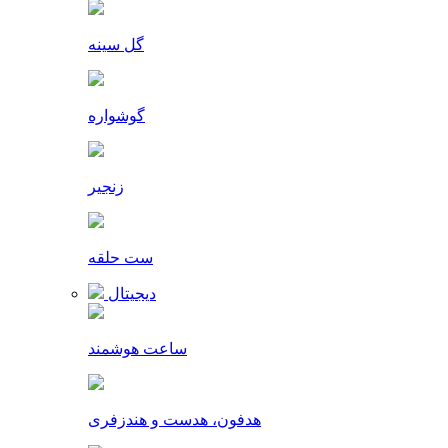
گل سینه
گوشواره
زنجیر
ست حلقه
دیجیتال
ساعت هوشمند
هدفون، هدست و هندزفری