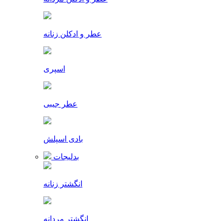
عطر و ادکلن زنانه
اسپری
عطر جیبی
بادی اسپلش
بدلیجات
انگشتر زنانه
انگشتر مردانه