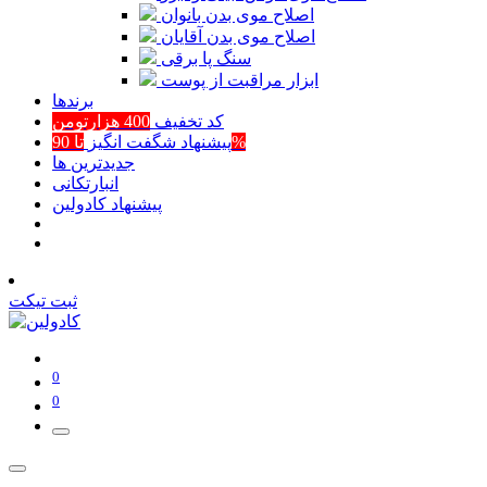
اصلاح موی بدن بانوان
اصلاح موی بدن آقایان
سنگ پا برقی
ابزار مراقبت از پوست
برند‌ها
کد تخفیف
400 هزارتومن
تا 90%
پیشنهاد شگفت انگیز
جدیدترین ها
انبارتکانی
پیشنهاد کادولین
ثبت تیکت
0
0