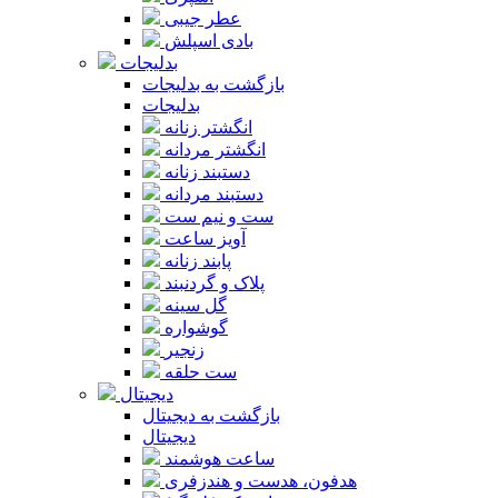
عطر جیبی
بادی اسپلش
بدلیجات
بازگشت به بدلیجات
بدلیجات
انگشتر زنانه
انگشتر مردانه
دستبند زنانه
دستبند مردانه
ست و نیم ست
آویز ساعت
پابند زنانه
پلاک و گردنبند
گل سینه
گوشواره
زنجیر
ست حلقه
دیجیتال
بازگشت به دیجیتال
دیجیتال
ساعت هوشمند
هدفون، هدست و هندزفری