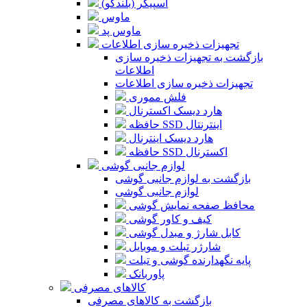
اسپیکر (بلندگو)
ماوس
ماوس پد
تجهیزات ذخیره سازی اطلاعات
بازگشت به تجهیزات ذخیره سازی
اطلاعات
تجهیزات ذخیره سازی اطلاعات
فلش مموری
هارد دیسک اکسترنال
حافظه SSD اینترنتال
هارد دیسک اینترنال
حافظه SSD اکسترنال
لوازم جانبی گوشی
بازگشت به لوازم جانبی گوشی
لوازم جانبی گوشی
محافظ صفحه نمایش گوشی
کیف و کاور گوشی
کابل شارژ و مبدل گوشی
شارژر تبلت و موبایل
پایه نگهدارنده گوشی و تبلت
پاوربانک
کالاهای مصرفی
بازگشت به کالاهای مصرفی