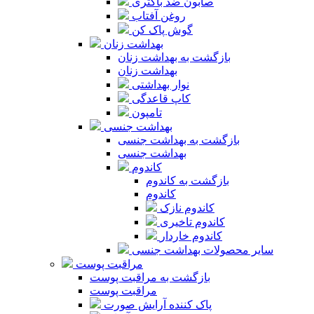
صابون ضد باکتری
روغن آفتاب
گوش پاک کن
بهداشت زنان
بازگشت به بهداشت زنان
بهداشت زنان
نوار بهداشتی
کاپ قاعدگی
تامپون
بهداشت جنسی
بازگشت به بهداشت جنسی
بهداشت جنسی
کاندوم
بازگشت به کاندوم
کاندوم
کاندوم نازک
کاندوم تاخیری
کاندوم خاردار
سایر محصولات بهداشت جنسی
مراقبت پوست
بازگشت به مراقبت پوست
مراقبت پوست
پاک کننده آرایش صورت