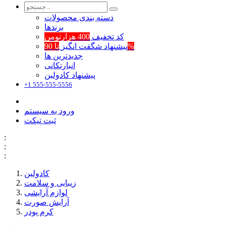
دسته بندی محصولات
برند‌ها
کد تخفیف
400 هزارتومن
تا 90%
پیشنهاد شگفت انگیز
جدیدترین ها
انبارتکانی
پیشنهاد کادولین
+1 555-555-5556
ورود به سیستم
ثبت تیکت
:
:
:
کادولین
زیبایی و سلامت
لوازم آرایشی
آرایش صورت
کرم پودر