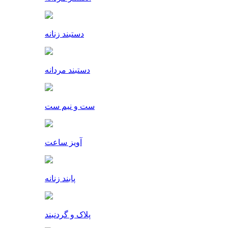
دستبند زنانه
دستبند مردانه
ست و نیم ست
آویز ساعت
پابند زنانه
پلاک و گردنبند