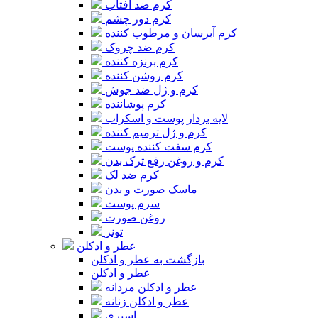
کرم ضد آفتاب
کرم دور چشم
کرم آبرسان و مرطوب کننده
کرم ضد چروک
کرم برنزه کننده
کرم روشن کننده
کرم و ژل ضد جوش
کرم پوشاننده
لایه بردار پوست و اسکراب
کرم و ژل ترمیم کننده
کرم سفت کننده پوست
کرم و روغن رفع ترک بدن
کرم ضد لک
ماسک صورت و بدن
سرم پوست
روغن صورت
تونر
عطر و ادکلن
بازگشت به عطر و ادکلن
عطر و ادکلن
عطر و ادکلن مردانه
عطر و ادکلن زنانه
اسپری