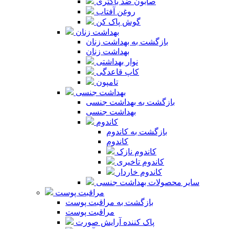
صابون ضد باکتری
روغن آفتاب
گوش پاک کن
بهداشت زنان
بازگشت به بهداشت زنان
بهداشت زنان
نوار بهداشتی
کاپ قاعدگی
تامپون
بهداشت جنسی
بازگشت به بهداشت جنسی
بهداشت جنسی
کاندوم
بازگشت به کاندوم
کاندوم
کاندوم نازک
کاندوم تاخیری
کاندوم خاردار
سایر محصولات بهداشت جنسی
مراقبت پوست
بازگشت به مراقبت پوست
مراقبت پوست
پاک کننده آرایش صورت