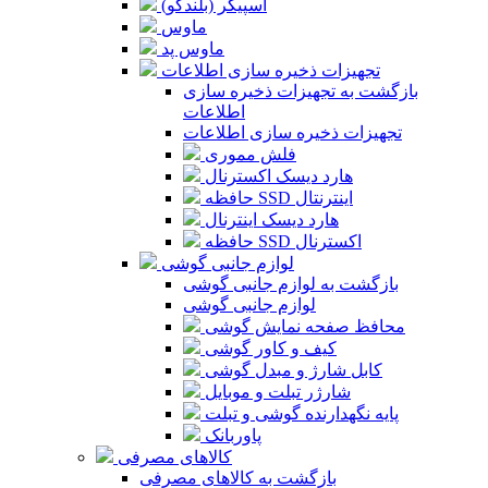
اسپیکر (بلندگو)
ماوس
ماوس پد
تجهیزات ذخیره سازی اطلاعات
بازگشت به تجهیزات ذخیره سازی
اطلاعات
تجهیزات ذخیره سازی اطلاعات
فلش مموری
هارد دیسک اکسترنال
حافظه SSD اینترنتال
هارد دیسک اینترنال
حافظه SSD اکسترنال
لوازم جانبی گوشی
بازگشت به لوازم جانبی گوشی
لوازم جانبی گوشی
محافظ صفحه نمایش گوشی
کیف و کاور گوشی
کابل شارژ و مبدل گوشی
شارژر تبلت و موبایل
پایه نگهدارنده گوشی و تبلت
پاوربانک
کالاهای مصرفی
بازگشت به کالاهای مصرفی