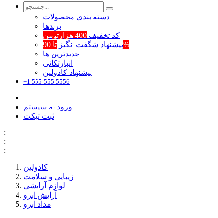
دسته بندی محصولات
برند‌ها
کد تخفیف
400 هزارتومن
تا 90%
پیشنهاد شگفت انگیز
جدیدترین ها
انبارتکانی
پیشنهاد کادولین
+1 555-555-5556
ورود به سیستم
ثبت تیکت
:
:
:
کادولین
زیبایی و سلامت
لوازم آرایشی
آرایش ابرو
مداد ابرو