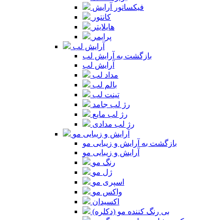
فیکساتور آرایش
کانتور
هایلایتر
پرایمر
آرایش لب
بازگشت به آرایش لب
آرایش لب
مداد لب
بالم لب
تینت لب
رژ لب جامد
رژ لب مایع
رژ لب مدادی
آرایش و زیبایی مو
بازگشت به آرایش و زیبایی مو
آرایش و زیبایی مو
رنگ مو
ژل مو
اسپری مو
واکس مو
اکسیدان
بی رنگ کننده مو (دکلره)