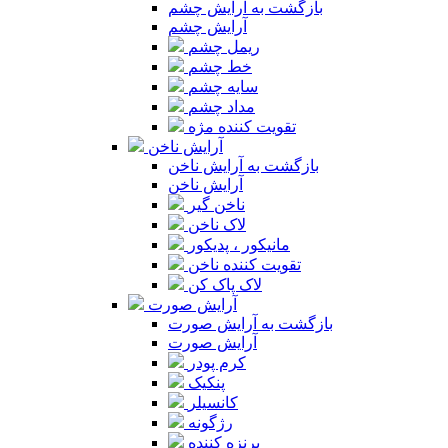
بازگشت به آرایش چشم
آرایش چشم
ریمل چشم
خط چشم
سایه چشم
مداد چشم
تقویت کننده مژه
آرایش ناخن
بازگشت به آرایش ناخن
آرایش ناخن
ناخن گیر
لاک ناخن
مانیکور ، پدیکور
تقویت کننده ناخن
لاک پاک کن
آرایش صورت
بازگشت به آرایش صورت
آرایش صورت
کرم پودر
پنکیک
کانسیلر
رژگونه
برنزه کننده