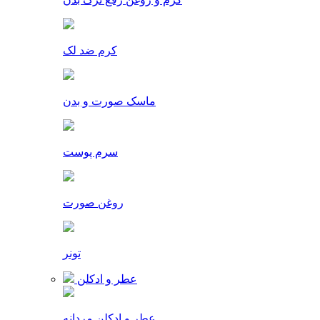
کرم ضد لک
ماسک صورت و بدن
سرم پوست
روغن صورت
تونر
عطر و ادکلن
عطر و ادکلن مردانه