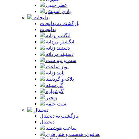
عطر جیبی
بادی اسپلش
بدلیجات
بازگشت به بدلیجات
بدلیجات
انگشتر زنانه
انگشتر مردانه
دستبند زنانه
دستبند مردانه
ست و نیم ست
آویز ساعت
پابند زنانه
پلاک و گردنبند
گل سینه
گوشواره
زنجیر
ست حلقه
دیجیتال
بازگشت به دیجیتال
دیجیتال
ساعت هوشمند
هدفون، هدست و هندزفری