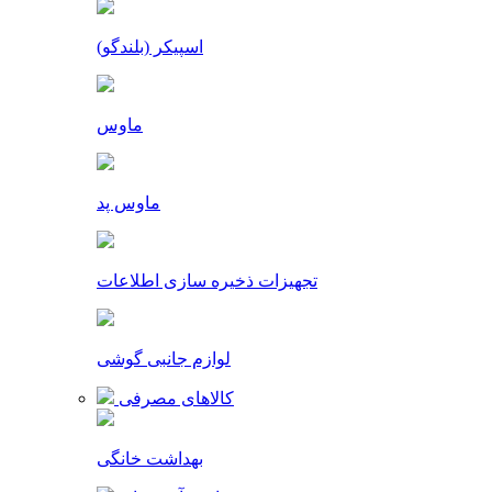
اسپیکر (بلندگو)
ماوس
ماوس پد
تجهیزات ذخیره سازی اطلاعات
لوازم جانبی گوشی
کالاهای مصرفی
بهداشت خانگی