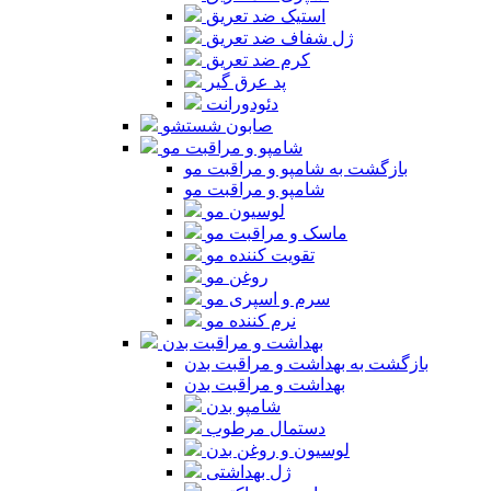
استیک ضد تعریق
ژل شفاف ضد تعریق
کرم ضد تعریق
پد عرق گیر
دئودورانت
صابون شستشو
شامپو و مراقبت مو
بازگشت به شامپو و مراقبت مو
شامپو و مراقبت مو
لوسیون مو
ماسک و مراقبت مو
تقویت کننده مو
روغن مو
سرم و اسپری مو
نرم کننده مو
بهداشت و مراقبت بدن
بازگشت به بهداشت و مراقبت بدن
بهداشت و مراقبت بدن
شامپو بدن
دستمال مرطوب
لوسیون و روغن بدن
ژل بهداشتی