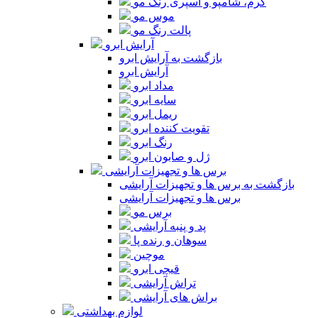
کرم، شامپو و اسپری رنگ مو
موس مو
پالت رنگ مو
آرایش ابرو
بازگشت به آرایش ابرو
آرایش ابرو
مداد ابرو
سایه ابرو
ریمل ابرو
تقویت کننده ابرو
رنگ ابرو
ژل و صابون ابرو
برس ها و تجهیزات آرایشی
بازگشت به برس ها و تجهیزات آرایشی
برس ها و تجهیزات آرایشی
برس مو
پد و پنبه آرایشی
سوهان و رنده پا
موچین
قیچی ابرو
تراش آرایشی
براش های آرایشی
لوازم بهداشتی