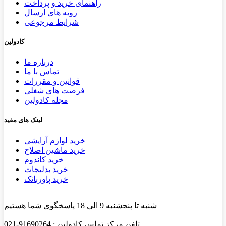
راهنمای خرید و پرداخت
رویه های ارسال
شرایط مرجوعی
کادولین
درباره ما
تماس با ما
قوانین و مقررات
فرصت های شغلی
مجله کادولین
لینک های مفید
خرید لوازم آرایشی
خرید ماشین اصلاح
خرید کاندوم
خرید بدلیجات
خرید پاوربانک
شنبه تا پنجشنبه 9 الی 18 پاسخگوی شما هستیم
تلفن مرکز تماس کادولین : 91690264-021