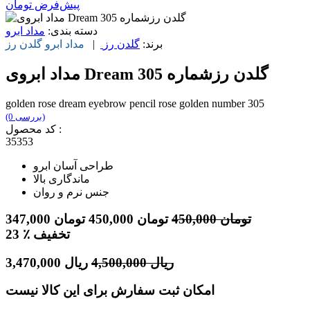
پیش‌فرض
تومان
دسته بندی:
مداد ابرو
برند:
گلدن رز
|
مداد ابرو
گلدن رز
مداد ابروی Dream گلدن رزشماره 305
golden rose dream eyebrow pencil rose golden number 305
(0 بررسی)
کد محصول :
35353
طراحی آسان ابرو
ماندگاری بالا
جنس نرم و روان
تومان
450,000
تومان
450,000
تومان
347,000
٪ تخفیف
23
ریال
4,500,000
ریال
3,470,000
امکان ثبت سفارش برای این کالا نیست