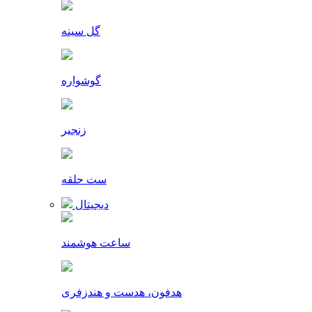
گل سینه
گوشواره
زنجیر
ست حلقه
دیجیتال
ساعت هوشمند
هدفون، هدست و هندزفری