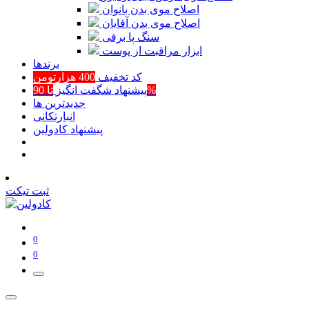
اصلاح موی بدن بانوان
اصلاح موی بدن آقایان
سنگ پا برقی
ابزار مراقبت از پوست
برند‌ها
کد تخفیف
400 هزارتومن
تا 90%
پیشنهاد شگفت انگیز
جدیدترین ها
انبارتکانی
پیشنهاد کادولین
ثبت تیکت
0
0