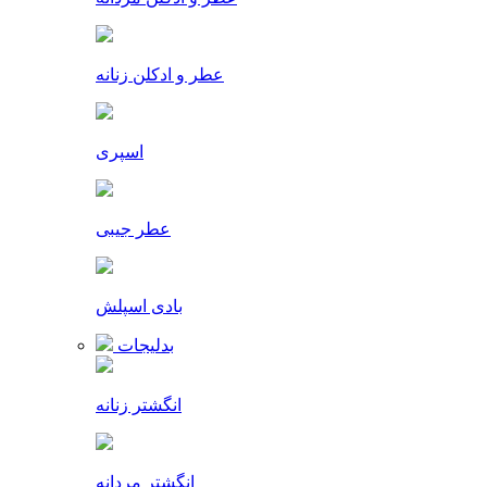
عطر و ادکلن زنانه
اسپری
عطر جیبی
بادی اسپلش
بدلیجات
انگشتر زنانه
انگشتر مردانه