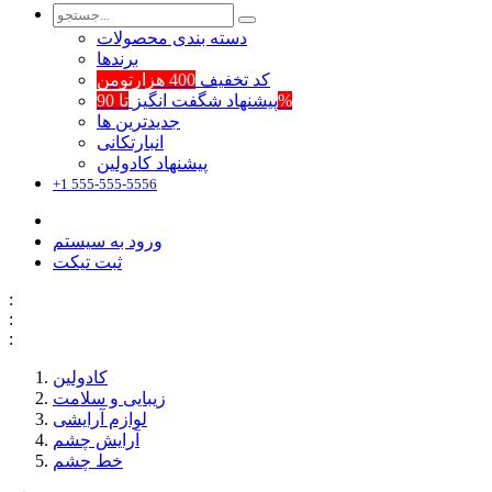
دسته بندی محصولات
برند‌ها
کد تخفیف
400 هزارتومن
تا 90%
پیشنهاد شگفت انگیز
جدیدترین ها
انبارتکانی
پیشنهاد کادولین
+1 555-555-5556
ورود به سیستم
ثبت تیکت
:
:
:
کادولین
زیبایی و سلامت
لوازم آرایشی
آرایش چشم
خط چشم