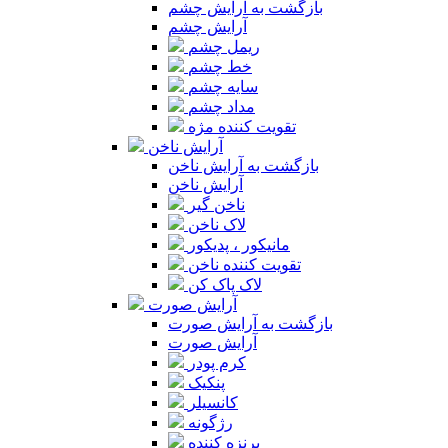
بازگشت به آرایش چشم
آرایش چشم
ریمل چشم
خط چشم
سایه چشم
مداد چشم
تقویت کننده مژه
آرایش ناخن
بازگشت به آرایش ناخن
آرایش ناخن
ناخن گیر
لاک ناخن
مانیکور ، پدیکور
تقویت کننده ناخن
لاک پاک کن
آرایش صورت
بازگشت به آرایش صورت
آرایش صورت
کرم پودر
پنکیک
کانسیلر
رژگونه
برنزه کننده