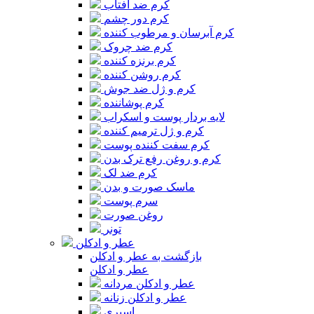
کرم ضد آفتاب
کرم دور چشم
کرم آبرسان و مرطوب کننده
کرم ضد چروک
کرم برنزه کننده
کرم روشن کننده
کرم و ژل ضد جوش
کرم پوشاننده
لایه بردار پوست و اسکراب
کرم و ژل ترمیم کننده
کرم سفت کننده پوست
کرم و روغن رفع ترک بدن
کرم ضد لک
ماسک صورت و بدن
سرم پوست
روغن صورت
تونر
عطر و ادکلن
بازگشت به عطر و ادکلن
عطر و ادکلن
عطر و ادکلن مردانه
عطر و ادکلن زنانه
اسپری