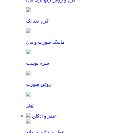
کرم ضد لک
ماسک صورت و بدن
سرم پوست
روغن صورت
تونر
عطر و ادکلن
عطر و ادکلن مردانه