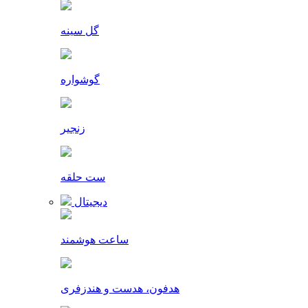
گل سینه
گوشواره
زنجیر
ست حلقه
دیجیتال
ساعت هوشمند
هدفون، هدست و هندزفری