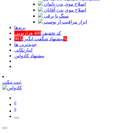
اصلاح موی بدن بانوان
اصلاح موی بدن آقایان
سنگ پا برقی
ابزار مراقبت از پوست
برند‌ها
کد تخفیف
400 هزارتومن
تا 90%
پیشنهاد شگفت انگیز
جدیدترین ها
انبارتکانی
پیشنهاد کادولین
ثبت تیکت
0
0