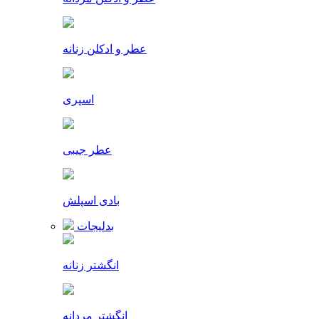
عطر و ادکلن زنانه
اسپری
عطر جیبی
بادی اسپلش
بدلیجات
انگشتر زنانه
انگشتر مردانه