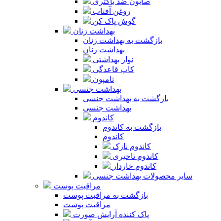
صابون ضد باکتری
روغن آفتاب
گوش پاک کن
بهداشت زنان
بازگشت به بهداشت زنان
بهداشت زنان
نوار بهداشتی
کاپ قاعدگی
تامپون
بهداشت جنسی
بازگشت به بهداشت جنسی
بهداشت جنسی
کاندوم
بازگشت به کاندوم
کاندوم
کاندوم نازک
کاندوم تاخیری
کاندوم خاردار
سایر محصولات بهداشت جنسی
مراقبت پوست
بازگشت به مراقبت پوست
مراقبت پوست
پاک کننده آرایش صورت