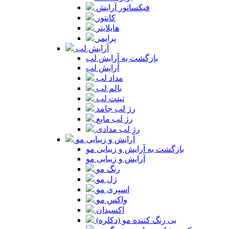
فیکساتور آرایش
کانتور
هایلایتر
پرایمر
آرایش لب
بازگشت به آرایش لب
آرایش لب
مداد لب
بالم لب
تینت لب
رژ لب جامد
رژ لب مایع
رژ لب مدادی
آرایش و زیبایی مو
بازگشت به آرایش و زیبایی مو
آرایش و زیبایی مو
رنگ مو
ژل مو
اسپری مو
واکس مو
اکسیدان
بی رنگ کننده مو (دکلره)