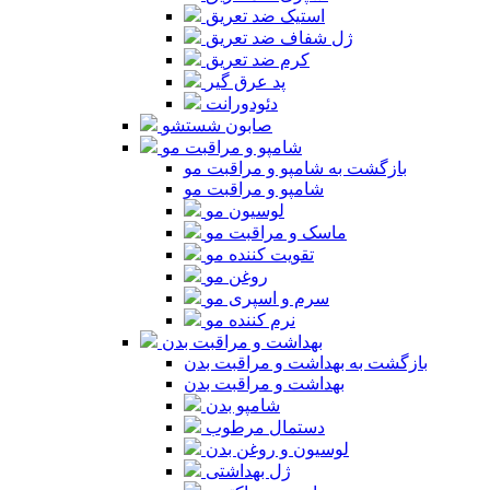
استیک ضد تعریق
ژل شفاف ضد تعریق
کرم ضد تعریق
پد عرق گیر
دئودورانت
صابون شستشو
شامپو و مراقبت مو
بازگشت به شامپو و مراقبت مو
شامپو و مراقبت مو
لوسیون مو
ماسک و مراقبت مو
تقویت کننده مو
روغن مو
سرم و اسپری مو
نرم کننده مو
بهداشت و مراقبت بدن
بازگشت به بهداشت و مراقبت بدن
بهداشت و مراقبت بدن
شامپو بدن
دستمال مرطوب
لوسیون و روغن بدن
ژل بهداشتی