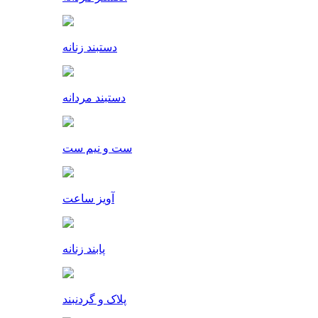
دستبند زنانه
دستبند مردانه
ست و نیم ست
آویز ساعت
پابند زنانه
پلاک و گردنبند