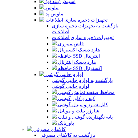
اسپیکر (بلندگو)
ماوس
ماوس پد
تجهیزات ذخیره سازی اطلاعات
بازگشت به تجهیزات ذخیره سازی
اطلاعات
تجهیزات ذخیره سازی اطلاعات
فلش مموری
هارد دیسک اکسترنال
حافظه SSD اینترنتال
هارد دیسک اینترنال
حافظه SSD اکسترنال
لوازم جانبی گوشی
بازگشت به لوازم جانبی گوشی
لوازم جانبی گوشی
محافظ صفحه نمایش گوشی
کیف و کاور گوشی
کابل شارژ و مبدل گوشی
شارژر تبلت و موبایل
پایه نگهدارنده گوشی و تبلت
پاوربانک
کالاهای مصرفی
بازگشت به کالاهای مصرفی