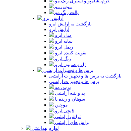
کرم، شامپو و اسپری رنگ مو
موس مو
پالت رنگ مو
آرایش ابرو
بازگشت به آرایش ابرو
آرایش ابرو
مداد ابرو
سایه ابرو
ریمل ابرو
تقویت کننده ابرو
رنگ ابرو
ژل و صابون ابرو
برس ها و تجهیزات آرایشی
بازگشت به برس ها و تجهیزات آرایشی
برس ها و تجهیزات آرایشی
برس مو
پد و پنبه آرایشی
سوهان و رنده پا
موچین
قیچی ابرو
تراش آرایشی
براش های آرایشی
لوازم بهداشتی