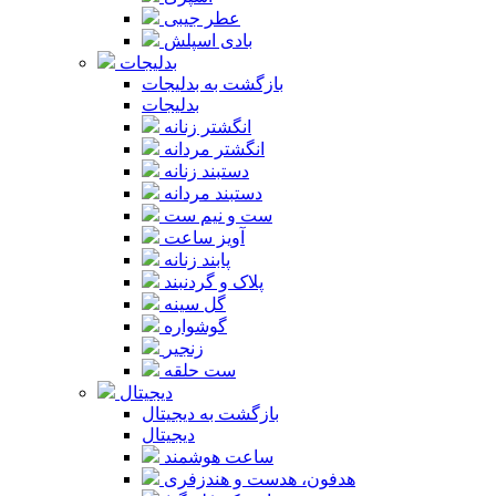
عطر جیبی
بادی اسپلش
بدلیجات
بازگشت به بدلیجات
بدلیجات
انگشتر زنانه
انگشتر مردانه
دستبند زنانه
دستبند مردانه
ست و نیم ست
آویز ساعت
پابند زنانه
پلاک و گردنبند
گل سینه
گوشواره
زنجیر
ست حلقه
دیجیتال
بازگشت به دیجیتال
دیجیتال
ساعت هوشمند
هدفون، هدست و هندزفری