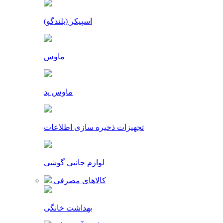
اسپیکر (بلندگو)
ماوس
ماوس پد
تجهیزات ذخیره سازی اطلاعات
لوازم جانبی گوشی
کالاهای مصرفی
بهداشت خانگی