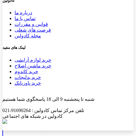
کادولین
درباره ما
تماس با ما
قوانین و مقررات
فرصت های شغلی
مجله کادولین
لینک های مفید
خرید لوازم آرایشی
خرید ماشین اصلاح
خرید کاندوم
خرید بدلیجات
خرید پاوربانک
شنبه تا پنجشنبه 9 الی 18 پاسخگوی شما هستیم
تلفن مرکز تماس کادولین : 91690264-021
کادولین در شبکه های اجتماعی