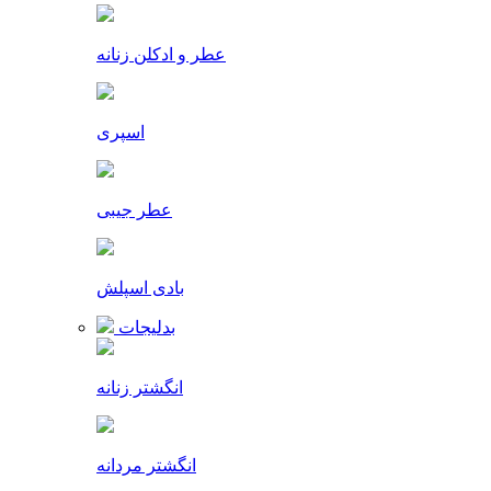
عطر و ادکلن زنانه
اسپری
عطر جیبی
بادی اسپلش
بدلیجات
انگشتر زنانه
انگشتر مردانه