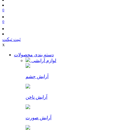
0
0
ثبت تیکت
x
دسته بندی محصولات
لوازم آرایشی
آرایش چشم
آرایش ناخن
آرایش صورت