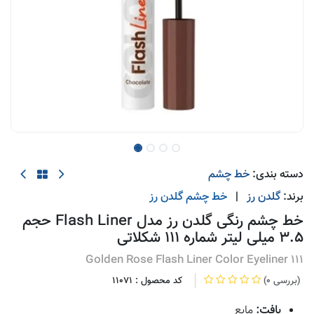
دسته بندی:
خط چشم
برند:
گلدن رز
|
خط چشم
گلدن رز
خط چشم رنگی گلدن رز مدل Flash Liner حجم
3.5 میلی لیتر شماره 111 شکلاتی
Golden Rose Flash Liner Color Eyeliner 111
(0 بررسی)
کد محصول :
11071
بافت:
مایع