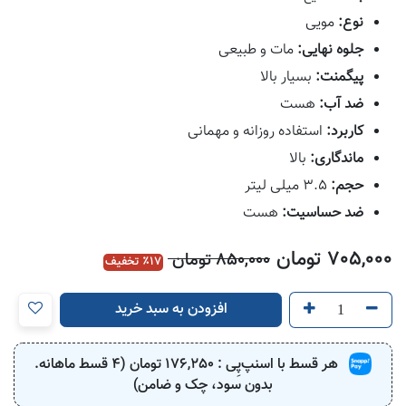
نوع:
مویی
جلوه نهایی:
مات و طبیعی
پیگمنت:
بسیار بالا
ضد آب:
هست
کاربرد:
استفاده روزانه و مهمانی
ماندگاری:
بالا
حجم:
3.5 میلی لیتر
ضد حساسیت:
هست
705,000
تومان
850,000
تومان
17
٪ تخفیف
افزودن به سبد خرید
هر قسط با اسنپ‌پِی :
176,250
تومان (4 قسط ماهانه.
بدون سود، چک و ضامن)