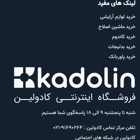
لینک های مفید
خرید لوازم آرایشی
خرید ماشین اصلاح
خرید کاندوم
خرید بدلیجات
خرید پاوربانک
شنبه تا پنجشنبه 9 الی 18 پاسخگوی شما هستیم
تلفن مرکز تماس کادولین : 91690264-021
کادولین در شبکه های اجتماعی