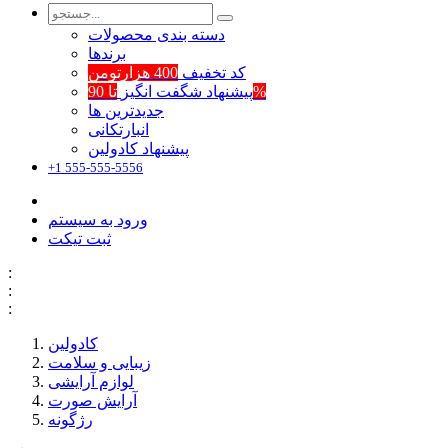
دسته بندی محصولات
برند‌ها
کد تخفیف
400 هزارتومن
تا 90%
پیشنهاد شگفت انگیز
جدیدترین ها
انبارتکانی
پیشنهاد کادولین
+1 555-555-5556
ورود به سیستم
ثبت تیکت
:
:
:
کادولین
زیبایی و سلامت
لوازم آرایشی
آرایش صورت
رژگونه