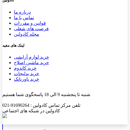
کادولین
درباره ما
تماس با ما
قوانین و مقررات
فرصت های شغلی
مجله کادولین
لینک های مفید
خرید لوازم آرایشی
خرید ماشین اصلاح
خرید کاندوم
خرید بدلیجات
خرید پاوربانک
شنبه تا پنجشنبه 9 الی 18 پاسخگوی شما هستیم
تلفن مرکز تماس کادولین : 91690264-021
کادولین در شبکه های اجتماعی