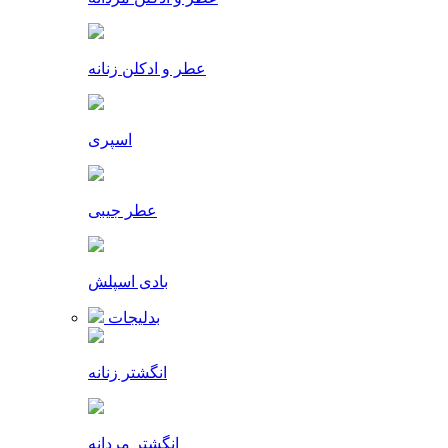
عطر و ادکلن زنانه
اسپری
عطر جیبی
بادی اسپلش
بدلیجات
انگشتر زنانه
انگشتر مردانه