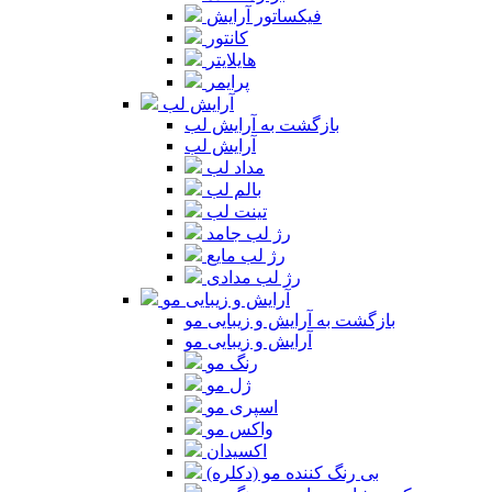
فیکساتور آرایش
کانتور
هایلایتر
پرایمر
آرایش لب
بازگشت به آرایش لب
آرایش لب
مداد لب
بالم لب
تینت لب
رژ لب جامد
رژ لب مایع
رژ لب مدادی
آرایش و زیبایی مو
بازگشت به آرایش و زیبایی مو
آرایش و زیبایی مو
رنگ مو
ژل مو
اسپری مو
واکس مو
اکسیدان
بی رنگ کننده مو (دکلره)