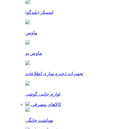
اسپیکر (بلندگو)
ماوس
ماوس پد
تجهیزات ذخیره سازی اطلاعات
لوازم جانبی گوشی
کالاهای مصرفی
بهداشت خانگی