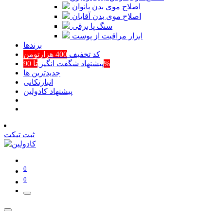
اصلاح موی بدن بانوان
اصلاح موی بدن آقایان
سنگ پا برقی
ابزار مراقبت از پوست
برند‌ها
کد تخفیف
400 هزارتومن
تا 90%
پیشنهاد شگفت انگیز
جدیدترین ها
انبارتکانی
پیشنهاد کادولین
ثبت تیکت
0
0