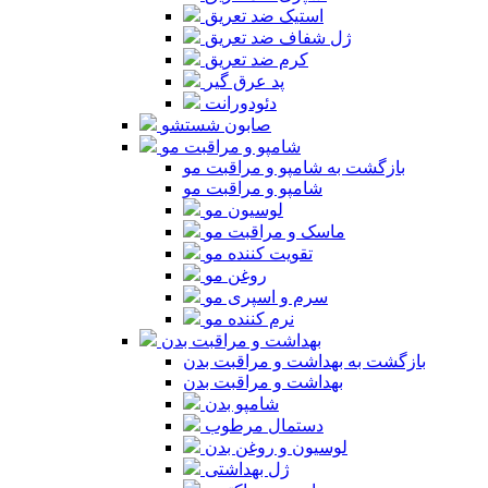
استیک ضد تعریق
ژل شفاف ضد تعریق
کرم ضد تعریق
پد عرق گیر
دئودورانت
صابون شستشو
شامپو و مراقبت مو
بازگشت به شامپو و مراقبت مو
شامپو و مراقبت مو
لوسیون مو
ماسک و مراقبت مو
تقویت کننده مو
روغن مو
سرم و اسپری مو
نرم کننده مو
بهداشت و مراقبت بدن
بازگشت به بهداشت و مراقبت بدن
بهداشت و مراقبت بدن
شامپو بدن
دستمال مرطوب
لوسیون و روغن بدن
ژل بهداشتی