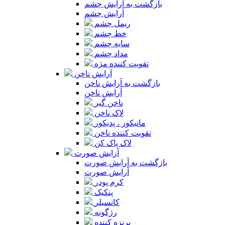
بازگشت به آرایش چشم
آرایش چشم
ریمل چشم
خط چشم
سایه چشم
مداد چشم
تقویت کننده مژه
آرایش ناخن
بازگشت به آرایش ناخن
آرایش ناخن
ناخن گیر
لاک ناخن
مانیکور ، پدیکور
تقویت کننده ناخن
لاک پاک کن
آرایش صورت
بازگشت به آرایش صورت
آرایش صورت
کرم پودر
پنکیک
کانسیلر
رژگونه
برنزه کننده