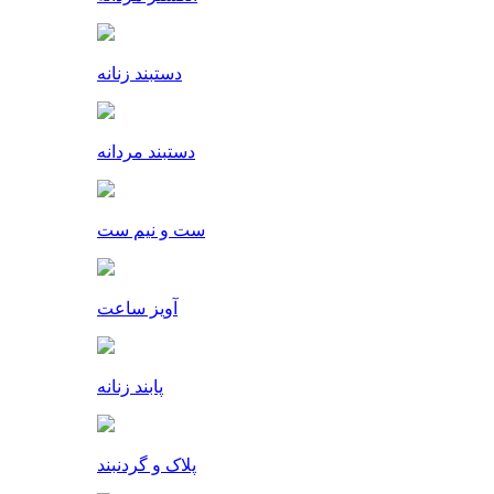
دستبند زنانه
دستبند مردانه
ست و نیم ست
آویز ساعت
پابند زنانه
پلاک و گردنبند