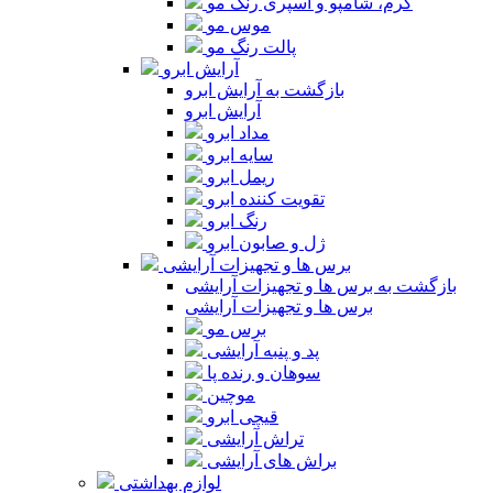
کرم، شامپو و اسپری رنگ مو
موس مو
پالت رنگ مو
آرایش ابرو
بازگشت به آرایش ابرو
آرایش ابرو
مداد ابرو
سایه ابرو
ریمل ابرو
تقویت کننده ابرو
رنگ ابرو
ژل و صابون ابرو
برس ها و تجهیزات آرایشی
بازگشت به برس ها و تجهیزات آرایشی
برس ها و تجهیزات آرایشی
برس مو
پد و پنبه آرایشی
سوهان و رنده پا
موچین
قیچی ابرو
تراش آرایشی
براش های آرایشی
لوازم بهداشتی