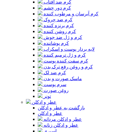
کرم ضد آفتاب
کرم دور چشم
کرم آبرسان و مرطوب کننده
کرم ضد چروک
کرم برنزه کننده
کرم روشن کننده
کرم و ژل ضد جوش
کرم پوشاننده
لایه بردار پوست و اسکراب
کرم و ژل ترمیم کننده
کرم سفت کننده پوست
کرم و روغن رفع ترک بدن
کرم ضد لک
ماسک صورت و بدن
سرم پوست
روغن صورت
تونر
عطر و ادکلن
بازگشت به عطر و ادکلن
عطر و ادکلن
عطر و ادکلن مردانه
عطر و ادکلن زنانه
اسپری