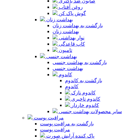
صابون ضد باکتری
روغن آفتاب
گوش پاک کن
بهداشت زنان
بازگشت به بهداشت زنان
بهداشت زنان
نوار بهداشتی
کاپ قاعدگی
تامپون
بهداشت جنسی
بازگشت به بهداشت جنسی
بهداشت جنسی
کاندوم
بازگشت به کاندوم
کاندوم
کاندوم نازک
کاندوم تاخیری
کاندوم خاردار
سایر محصولات بهداشت جنسی
مراقبت پوست
بازگشت به مراقبت پوست
مراقبت پوست
پاک کننده آرایش صورت