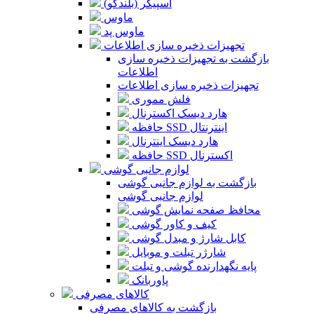
اسپیکر (بلندگو)
ماوس
ماوس پد
تجهیزات ذخیره سازی اطلاعات
بازگشت به تجهیزات ذخیره سازی
اطلاعات
تجهیزات ذخیره سازی اطلاعات
فلش مموری
هارد دیسک اکسترنال
حافظه SSD اینترنتال
هارد دیسک اینترنال
حافظه SSD اکسترنال
لوازم جانبی گوشی
بازگشت به لوازم جانبی گوشی
لوازم جانبی گوشی
محافظ صفحه نمایش گوشی
کیف و کاور گوشی
کابل شارژ و مبدل گوشی
شارژر تبلت و موبایل
پایه نگهدارنده گوشی و تبلت
پاوربانک
کالاهای مصرفی
بازگشت به کالاهای مصرفی