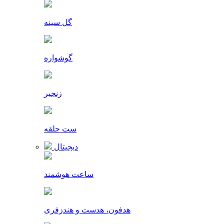
گل سینه
گوشواره
زنجیر
ست حلقه
دیجیتال
ساعت هوشمند
هدفون، هدست و هندزفری