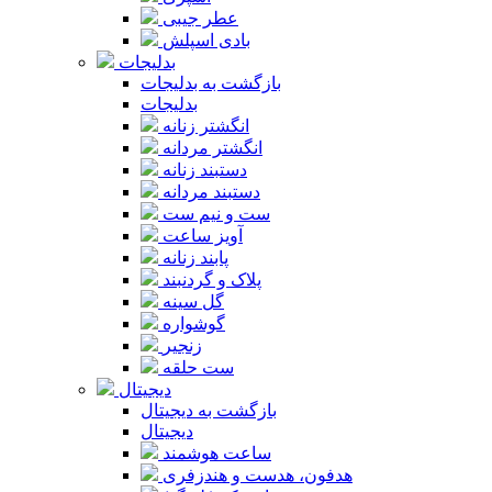
عطر جیبی
بادی اسپلش
بدلیجات
بازگشت به بدلیجات
بدلیجات
انگشتر زنانه
انگشتر مردانه
دستبند زنانه
دستبند مردانه
ست و نیم ست
آویز ساعت
پابند زنانه
پلاک و گردنبند
گل سینه
گوشواره
زنجیر
ست حلقه
دیجیتال
بازگشت به دیجیتال
دیجیتال
ساعت هوشمند
هدفون، هدست و هندزفری