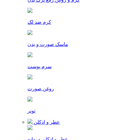
کرم ضد لک
ماسک صورت و بدن
سرم پوست
روغن صورت
تونر
عطر و ادکلن
عطر و ادکلن مردانه