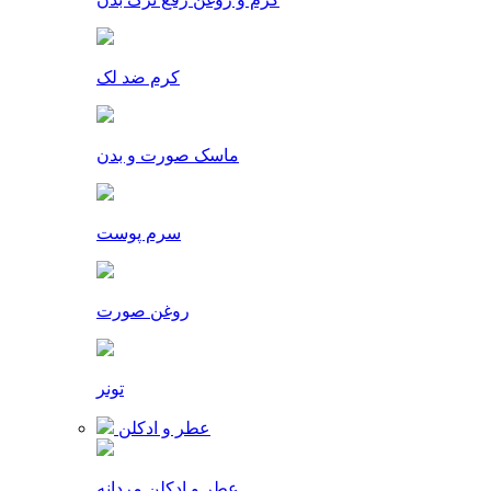
کرم ضد لک
ماسک صورت و بدن
سرم پوست
روغن صورت
تونر
عطر و ادکلن
عطر و ادکلن مردانه