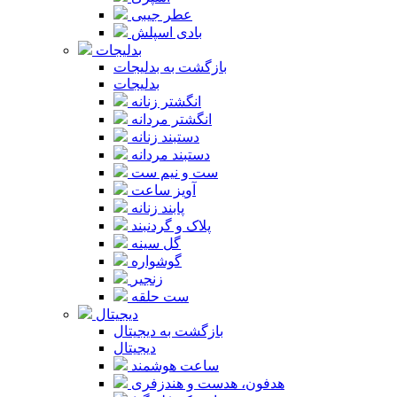
عطر جیبی
بادی اسپلش
بدلیجات
بازگشت به بدلیجات
بدلیجات
انگشتر زنانه
انگشتر مردانه
دستبند زنانه
دستبند مردانه
ست و نیم ست
آویز ساعت
پابند زنانه
پلاک و گردنبند
گل سینه
گوشواره
زنجیر
ست حلقه
دیجیتال
بازگشت به دیجیتال
دیجیتال
ساعت هوشمند
هدفون، هدست و هندزفری