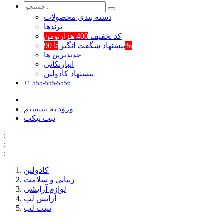
دسته بندی محصولات
برند‌ها
کد تخفیف
400 هزارتومن
تا 90%
پیشنهاد شگفت انگیز
جدیدترین ها
انبارتکانی
پیشنهاد کادولین
+1 555-555-5556
ورود به سیستم
ثبت تیکت
:
:
:
کادولین
زیبایی و سلامت
لوازم آرایشی
آرایش لب
تینت لب