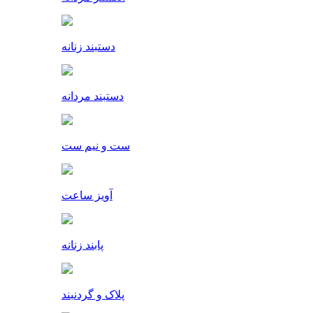
دستبند زنانه
دستبند مردانه
ست و نیم ست
آویز ساعت
پابند زنانه
پلاک و گردنبند