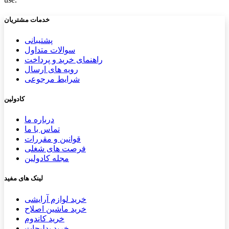
خدمات مشتریان
پشتیب​​
انی
سوالات متداول
راهنمای خرید و پرداخت
رویه های ارسال
شرایط مرجوعی
کادولین
درباره ما
تماس با ما
قوانین و مقررات
فرصت های شغلی
مجله کادولین
لینک های مفید
خرید لوازم آرایشی
خرید ماشین اصلاح
خرید کاندوم
خرید بدلیجات