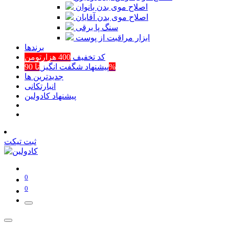
اصلاح موی بدن بانوان
اصلاح موی بدن آقایان
سنگ پا برقی
ابزار مراقبت از پوست
برند‌ها
کد تخفیف
400 هزارتومن
تا 90%
پیشنهاد شگفت انگیز
جدیدترین ها
انبارتکانی
پیشنهاد کادولین
ثبت تیکت
0
0