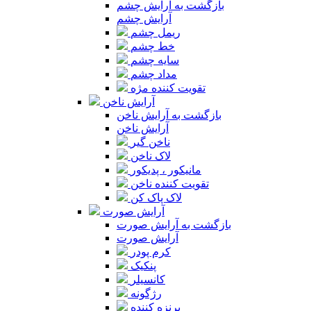
بازگشت به آرایش چشم
آرایش چشم
ریمل چشم
خط چشم
سایه چشم
مداد چشم
تقویت کننده مژه
آرایش ناخن
بازگشت به آرایش ناخن
آرایش ناخن
ناخن گیر
لاک ناخن
مانیکور ، پدیکور
تقویت کننده ناخن
لاک پاک کن
آرایش صورت
بازگشت به آرایش صورت
آرایش صورت
کرم پودر
پنکیک
کانسیلر
رژگونه
برنزه کننده