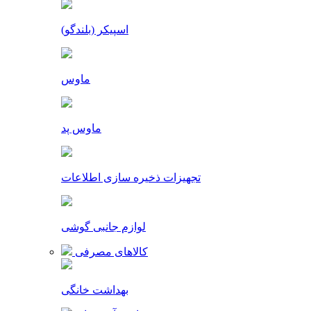
اسپیکر (بلندگو)
ماوس
ماوس پد
تجهیزات ذخیره سازی اطلاعات
لوازم جانبی گوشی
کالاهای مصرفی
بهداشت خانگی