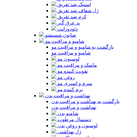
استیک ضد تعریق
ژل شفاف ضد تعریق
کرم ضد تعریق
پد عرق گیر
دئودورانت
صابون شستشو
شامپو و مراقبت مو
بازگشت به شامپو و مراقبت مو
شامپو و مراقبت مو
لوسیون مو
ماسک و مراقبت مو
تقویت کننده مو
روغن مو
سرم و اسپری مو
نرم کننده مو
بهداشت و مراقبت بدن
بازگشت به بهداشت و مراقبت بدن
بهداشت و مراقبت بدن
شامپو بدن
دستمال مرطوب
لوسیون و روغن بدن
ژل بهداشتی