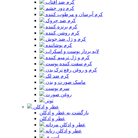
کرم ضد آفتاب
کرم دور چشم
کرم آبرسان و مرطوب کننده
کرم ضد چروک
کرم برنزه کننده
کرم روشن کننده
کرم و ژل ضد جوش
کرم پوشاننده
لایه بردار پوست و اسکراب
کرم و ژل ترمیم کننده
کرم سفت کننده پوست
کرم و روغن رفع ترک بدن
کرم ضد لک
ماسک صورت و بدن
سرم پوست
روغن صورت
تونر
عطر و ادکلن
بازگشت به عطر و ادکلن
عطر و ادکلن
عطر و ادکلن مردانه
عطر و ادکلن زنانه
اسپری