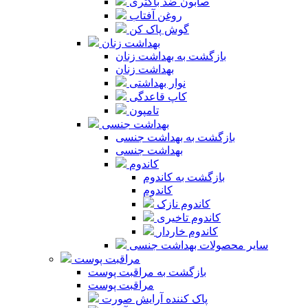
صابون ضد باکتری
روغن آفتاب
گوش پاک کن
بهداشت زنان
بازگشت به بهداشت زنان
بهداشت زنان
نوار بهداشتی
کاپ قاعدگی
تامپون
بهداشت جنسی
بازگشت به بهداشت جنسی
بهداشت جنسی
کاندوم
بازگشت به کاندوم
کاندوم
کاندوم نازک
کاندوم تاخیری
کاندوم خاردار
سایر محصولات بهداشت جنسی
مراقبت پوست
بازگشت به مراقبت پوست
مراقبت پوست
پاک کننده آرایش صورت