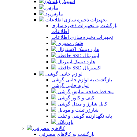
اسپیکر (بلندگو)
ماوس
ماوس پد
تجهیزات ذخیره سازی اطلاعات
بازگشت به تجهیزات ذخیره سازی
اطلاعات
تجهیزات ذخیره سازی اطلاعات
فلش مموری
هارد دیسک اکسترنال
حافظه SSD اینترنتال
هارد دیسک اینترنال
حافظه SSD اکسترنال
لوازم جانبی گوشی
بازگشت به لوازم جانبی گوشی
لوازم جانبی گوشی
محافظ صفحه نمایش گوشی
کیف و کاور گوشی
کابل شارژ و مبدل گوشی
شارژر تبلت و موبایل
پایه نگهدارنده گوشی و تبلت
پاوربانک
کالاهای مصرفی
بازگشت به کالاهای مصرفی