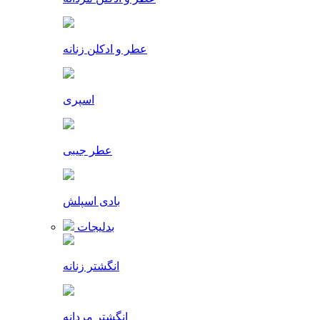
عطر و ادکلن زنانه
اسپری
عطر جیبی
بادی اسپلش
بدلیجات
انگشتر زنانه
انگشتر مردانه