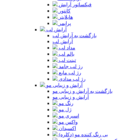
فیکساتور آرایش
کانتور
هایلایتر
پرایمر
آرایش لب
بازگشت به آرایش لب
آرایش لب
مداد لب
بالم لب
تینت لب
رژ لب جامد
رژ لب مایع
رژ لب مدادی
آرایش و زیبایی مو
بازگشت به آرایش و زیبایی مو
آرایش و زیبایی مو
رنگ مو
ژل مو
اسپری مو
واکس مو
اکسیدان
بی رنگ کننده مو (دکلره)