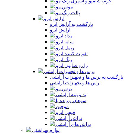
کرم، شامپو و اسپری رنگ مو
موس مو
پالت رنگ مو
آرایش ابرو
بازگشت به آرایش ابرو
آرایش ابرو
مداد ابرو
سایه ابرو
ریمل ابرو
تقویت کننده ابرو
رنگ ابرو
ژل و صابون ابرو
برس ها و تجهیزات آرایشی
بازگشت به برس ها و تجهیزات آرایشی
برس ها و تجهیزات آرایشی
برس مو
پد و پنبه آرایشی
سوهان و رنده پا
موچین
قیچی ابرو
تراش آرایشی
براش های آرایشی
لوازم بهداشتی