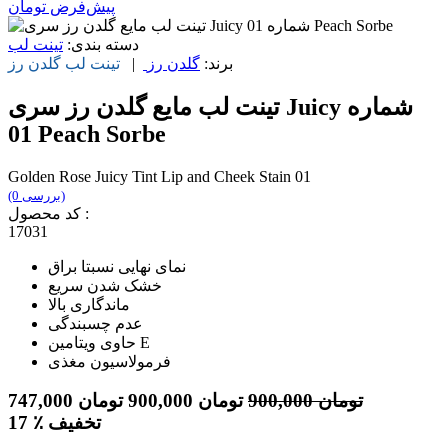
پیش‌فرض
تومان
دسته بندی:
تینت لب
برند:
گلدن رز
|
تینت لب
گلدن رز
تینت لب مایع گلدن رز سری Juicy شماره
01 Peach Sorbe
Golden Rose Juicy Tint Lip and Cheek Stain 01
(0 بررسی)
کد محصول :
17031
نمای نهایی نسبتا براق
خشک شدن سریع
ماندگاری بالا
عدم چسبندگی
حاوی ویتامین E
فرمولاسیون مغذی
تومان
900,000
تومان
900,000
تومان
747,000
٪ تخفیف
17