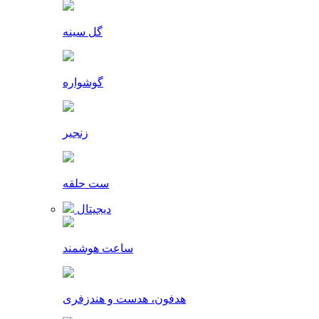
گل سینه
گوشواره
زنجیر
ست حلقه
دیجیتال
ساعت هوشمند
هدفون، هدست و هندزفری