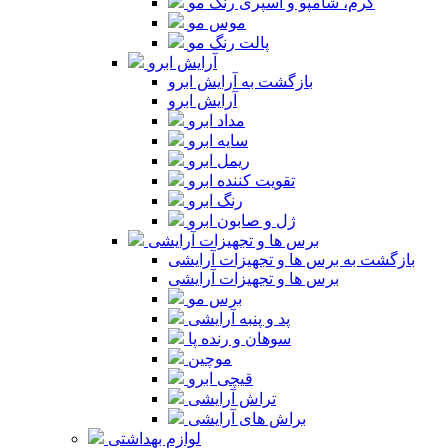
کرم، شامپو و اسپری رنگ مو
موس مو
پالت رنگ مو
آرایش ابرو
بازگشت به آرایش ابرو
آرایش ابرو
مداد ابرو
سایه ابرو
ریمل ابرو
تقویت کننده ابرو
رنگ ابرو
ژل و صابون ابرو
برس ها و تجهیزات آرایشی
بازگشت به برس ها و تجهیزات آرایشی
برس ها و تجهیزات آرایشی
برس مو
پد و پنبه آرایشی
سوهان و رنده پا
موچین
قیچی ابرو
تراش آرایشی
براش های آرایشی
لوازم بهداشتی