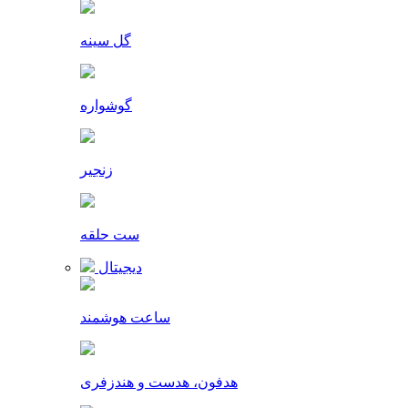
گل سینه
گوشواره
زنجیر
ست حلقه
دیجیتال
ساعت هوشمند
هدفون، هدست و هندزفری