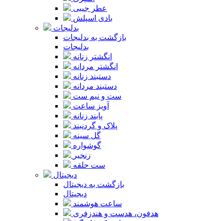
عطر جیبی
بادی اسپلش
بدلیجات
بازگشت به بدلیجات
بدلیجات
انگشتر زنانه
انگشتر مردانه
دستبند زنانه
دستبند مردانه
ست و نیم ست
آویز ساعت
پابند زنانه
پلاک و گردنبند
گل سینه
گوشواره
زنجیر
ست حلقه
دیجیتال
بازگشت به دیجیتال
دیجیتال
ساعت هوشمند
هدفون، هدست و هندزفری