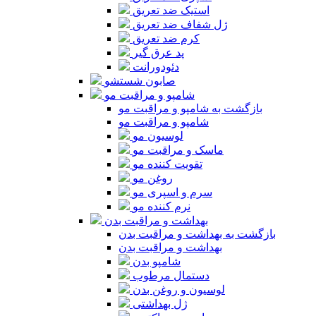
استیک ضد تعریق
ژل شفاف ضد تعریق
کرم ضد تعریق
پد عرق گیر
دئودورانت
صابون شستشو
شامپو و مراقبت مو
بازگشت به شامپو و مراقبت مو
شامپو و مراقبت مو
لوسیون مو
ماسک و مراقبت مو
تقویت کننده مو
روغن مو
سرم و اسپری مو
نرم کننده مو
بهداشت و مراقبت بدن
بازگشت به بهداشت و مراقبت بدن
بهداشت و مراقبت بدن
شامپو بدن
دستمال مرطوب
لوسیون و روغن بدن
ژل بهداشتی