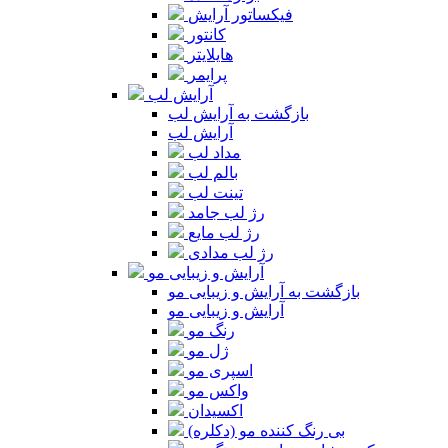
فیکساتور آرایش
کانتور
هایلایتر
پرایمر
آرایش لب
بازگشت به آرایش لب
آرایش لب
مداد لب
بالم لب
تینت لب
رژ لب جامد
رژ لب مایع
رژ لب مدادی
آرایش و زیبایی مو
بازگشت به آرایش و زیبایی مو
آرایش و زیبایی مو
رنگ مو
ژل مو
اسپری مو
واکس مو
اکسیدان
بی رنگ کننده مو (دکلره)