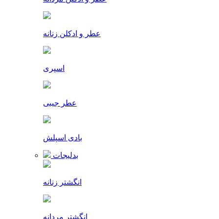
عطر و ادکلن زنانه
اسپری
عطر جیبی
بادی اسپلش
بدلیجات
انگشتر زنانه
انگشتر مردانه