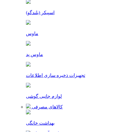
اسپیکر (بلندگو)
ماوس
ماوس پد
تجهیزات ذخیره سازی اطلاعات
لوازم جانبی گوشی
کالاهای مصرفی
بهداشت خانگی