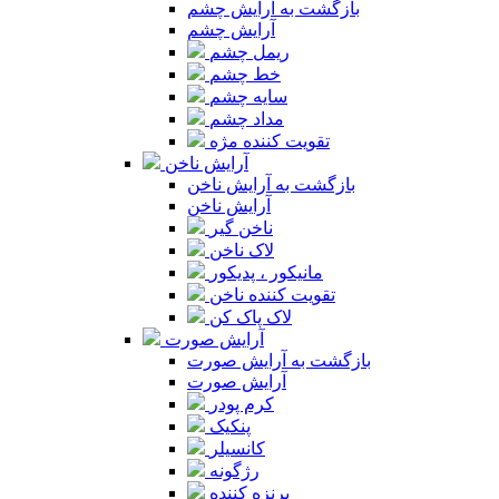
بازگشت به آرایش چشم
آرایش چشم
ریمل چشم
خط چشم
سایه چشم
مداد چشم
تقویت کننده مژه
آرایش ناخن
بازگشت به آرایش ناخن
آرایش ناخن
ناخن گیر
لاک ناخن
مانیکور ، پدیکور
تقویت کننده ناخن
لاک پاک کن
آرایش صورت
بازگشت به آرایش صورت
آرایش صورت
کرم پودر
پنکیک
کانسیلر
رژگونه
برنزه کننده