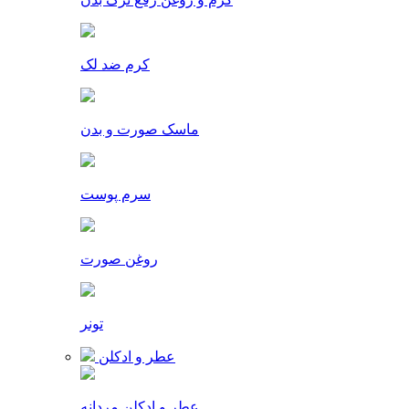
کرم ضد لک
ماسک صورت و بدن
سرم پوست
روغن صورت
تونر
عطر و ادکلن
عطر و ادکلن مردانه