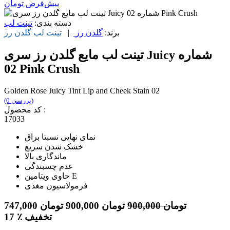
پیش‌فرض
تومان
دسته بندی:
تینت لب
برند:
گلدن رز
|
تینت لب
گلدن رز
تینت لب مایع گلدن رز سری Juicy شماره
02 Pink Crush
Golden Rose Juicy Tint Lip and Cheek Stain 02
(0 بررسی)
کد محصول :
17033
نمای نهایی نسبتا براق
خشک شدن سریع
ماندگاری بالا
عدم چسبندگی
حاوی ویتامین E
فرمولاسیون مغذی
تومان
900,000
تومان
900,000
تومان
747,000
٪ تخفیف
17