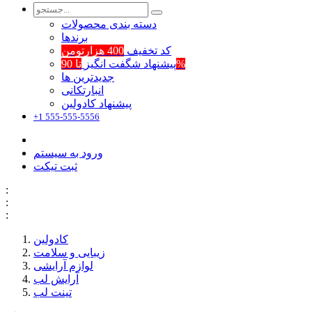
دسته بندی محصولات
برند‌ها
کد تخفیف
400 هزارتومن
تا 90%
پیشنهاد شگفت انگیز
جدیدترین ها
انبارتکانی
پیشنهاد کادولین
+1 555-555-5556
ورود به سیستم
ثبت تیکت
:
:
:
کادولین
زیبایی و سلامت
لوازم آرایشی
آرایش لب
تینت لب