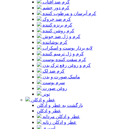
کرم ضد آفتاب
کرم دور چشم
کرم آبرسان و مرطوب کننده
کرم ضد چروک
کرم برنزه کننده
کرم روشن کننده
کرم و ژل ضد جوش
کرم پوشاننده
لایه بردار پوست و اسکراب
کرم و ژل ترمیم کننده
کرم سفت کننده پوست
کرم و روغن رفع ترک بدن
کرم ضد لک
ماسک صورت و بدن
سرم پوست
روغن صورت
تونر
عطر و ادکلن
بازگشت به عطر و ادکلن
عطر و ادکلن
عطر و ادکلن مردانه
عطر و ادکلن زنانه
اسپری