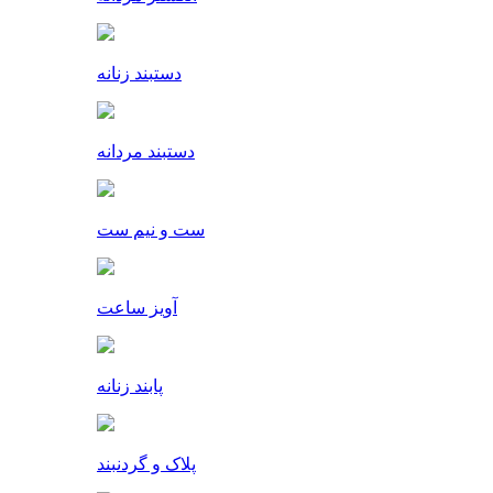
دستبند زنانه
دستبند مردانه
ست و نیم ست
آویز ساعت
پابند زنانه
پلاک و گردنبند