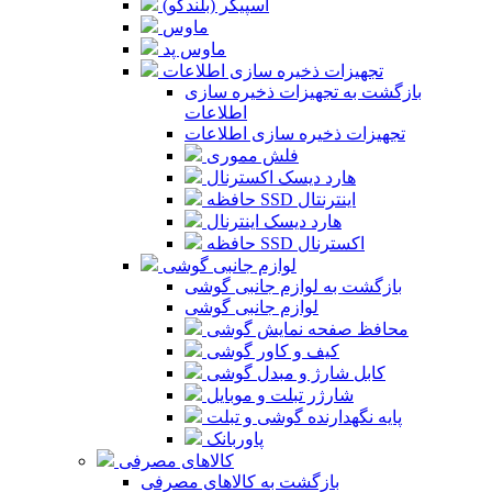
اسپیکر (بلندگو)
ماوس
ماوس پد
تجهیزات ذخیره سازی اطلاعات
بازگشت به تجهیزات ذخیره سازی
اطلاعات
تجهیزات ذخیره سازی اطلاعات
فلش مموری
هارد دیسک اکسترنال
حافظه SSD اینترنتال
هارد دیسک اینترنال
حافظه SSD اکسترنال
لوازم جانبی گوشی
بازگشت به لوازم جانبی گوشی
لوازم جانبی گوشی
محافظ صفحه نمایش گوشی
کیف و کاور گوشی
کابل شارژ و مبدل گوشی
شارژر تبلت و موبایل
پایه نگهدارنده گوشی و تبلت
پاوربانک
کالاهای مصرفی
بازگشت به کالاهای مصرفی