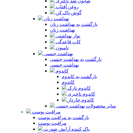
صابون ضد باکتری
روغن آفتاب
گوش پاک کن
بهداشت زنان
بازگشت به بهداشت زنان
بهداشت زنان
نوار بهداشتی
کاپ قاعدگی
تامپون
بهداشت جنسی
بازگشت به بهداشت جنسی
بهداشت جنسی
کاندوم
بازگشت به کاندوم
کاندوم
کاندوم نازک
کاندوم تاخیری
کاندوم خاردار
سایر محصولات بهداشت جنسی
مراقبت پوست
بازگشت به مراقبت پوست
مراقبت پوست
پاک کننده آرایش صورت