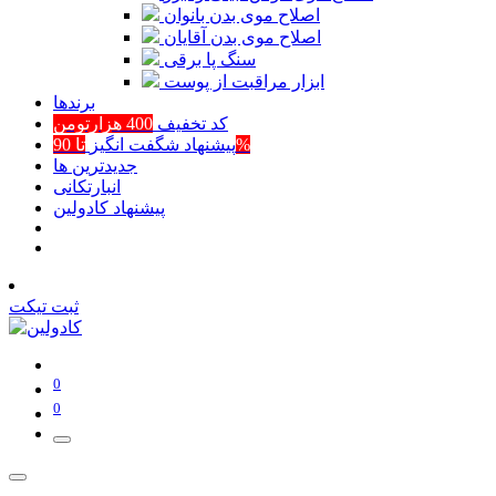
اصلاح موی بدن بانوان
اصلاح موی بدن آقایان
سنگ پا برقی
ابزار مراقبت از پوست
برند‌ها
کد تخفیف
400 هزارتومن
تا 90%
پیشنهاد شگفت انگیز
جدیدترین ها
انبارتکانی
پیشنهاد کادولین
ثبت تیکت
0
0