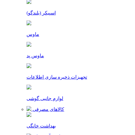
اسپیکر (بلندگو)
ماوس
ماوس پد
تجهیزات ذخیره سازی اطلاعات
لوازم جانبی گوشی
کالاهای مصرفی
بهداشت خانگی