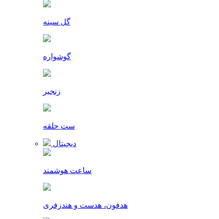
گل سینه
گوشواره
زنجیر
ست حلقه
دیجیتال
ساعت هوشمند
هدفون، هدست و هندزفری