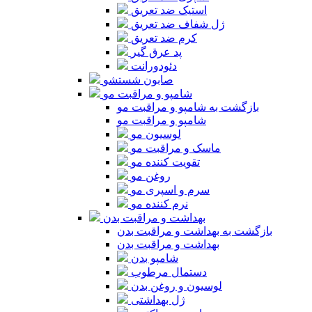
استیک ضد تعریق
ژل شفاف ضد تعریق
کرم ضد تعریق
پد عرق گیر
دئودورانت
صابون شستشو
شامپو و مراقبت مو
بازگشت به شامپو و مراقبت مو
شامپو و مراقبت مو
لوسیون مو
ماسک و مراقبت مو
تقویت کننده مو
روغن مو
سرم و اسپری مو
نرم کننده مو
بهداشت و مراقبت بدن
بازگشت به بهداشت و مراقبت بدن
بهداشت و مراقبت بدن
شامپو بدن
دستمال مرطوب
لوسیون و روغن بدن
ژل بهداشتی