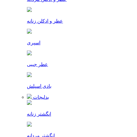
عطر و ادکلن زنانه
اسپری
عطر جیبی
بادی اسپلش
بدلیجات
انگشتر زنانه
انگشتر مردانه