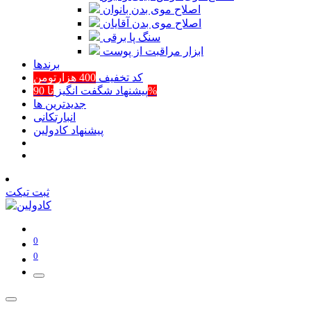
اصلاح موی بدن بانوان
اصلاح موی بدن آقایان
سنگ پا برقی
ابزار مراقبت از پوست
برند‌ها
کد تخفیف
400 هزارتومن
تا 90%
پیشنهاد شگفت انگیز
جدیدترین ها
انبارتکانی
پیشنهاد کادولین
ثبت تیکت
0
0