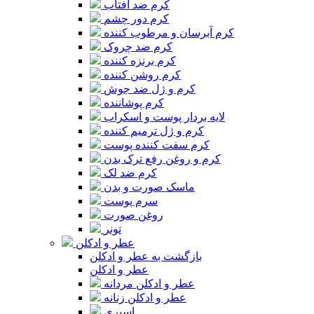
کرم ضد آفتاب
کرم دور چشم
کرم آبرسان و مرطوب کننده
کرم ضد چروک
کرم برنزه کننده
کرم روشن کننده
کرم و ژل ضد جوش
کرم پوشاننده
لایه بردار پوست و اسکراب
کرم و ژل ترمیم کننده
کرم سفت کننده پوست
کرم و روغن رفع ترک بدن
کرم ضد لک
ماسک صورت و بدن
سرم پوست
روغن صورت
تونر
عطر و ادکلن
بازگشت به عطر و ادکلن
عطر و ادکلن
عطر و ادکلن مردانه
عطر و ادکلن زنانه
اسپری