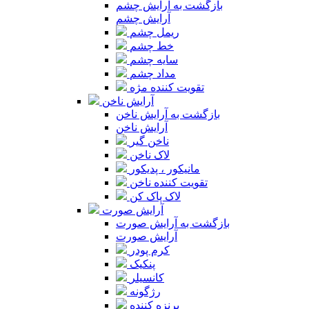
بازگشت به آرایش چشم
آرایش چشم
ریمل چشم
خط چشم
سایه چشم
مداد چشم
تقویت کننده مژه
آرایش ناخن
بازگشت به آرایش ناخن
آرایش ناخن
ناخن گیر
لاک ناخن
مانیکور ، پدیکور
تقویت کننده ناخن
لاک پاک کن
آرایش صورت
بازگشت به آرایش صورت
آرایش صورت
کرم پودر
پنکیک
کانسیلر
رژگونه
برنزه کننده