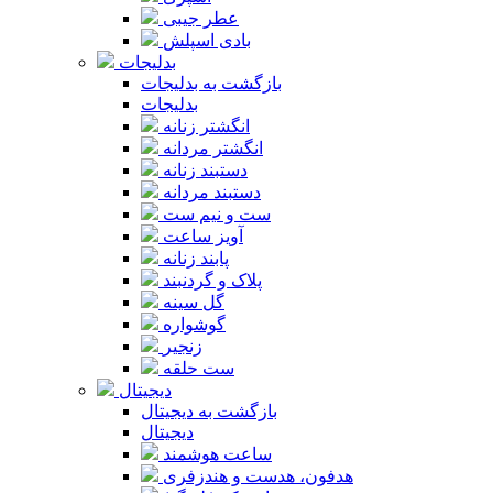
عطر جیبی
بادی اسپلش
بدلیجات
بازگشت به بدلیجات
بدلیجات
انگشتر زنانه
انگشتر مردانه
دستبند زنانه
دستبند مردانه
ست و نیم ست
آویز ساعت
پابند زنانه
پلاک و گردنبند
گل سینه
گوشواره
زنجیر
ست حلقه
دیجیتال
بازگشت به دیجیتال
دیجیتال
ساعت هوشمند
هدفون، هدست و هندزفری