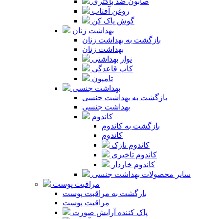
صابون ضد باکتری
روغن آفتاب
گوش پاک کن
بهداشت زنان
بازگشت به بهداشت زنان
بهداشت زنان
نوار بهداشتی
کاپ قاعدگی
تامپون
بهداشت جنسی
بازگشت به بهداشت جنسی
بهداشت جنسی
کاندوم
بازگشت به کاندوم
کاندوم
کاندوم نازک
کاندوم تاخیری
کاندوم خاردار
سایر محصولات بهداشت جنسی
مراقبت پوست
بازگشت به مراقبت پوست
مراقبت پوست
پاک کننده آرایش صورت