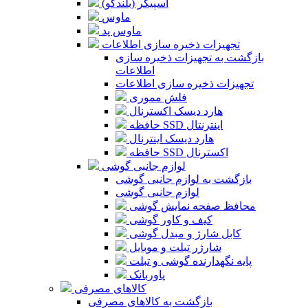
اسپیکر (بلندگو)
ماوس
ماوس پد
تجهیزات ذخیره سازی اطلاعات
بازگشت به تجهیزات ذخیره سازی
اطلاعات
تجهیزات ذخیره سازی اطلاعات
فلش مموری
هارد دیسک اکسترنال
حافظه SSD اینترنتال
هارد دیسک اینترنال
حافظه SSD اکسترنال
لوازم جانبی گوشی
بازگشت به لوازم جانبی گوشی
لوازم جانبی گوشی
محافظ صفحه نمایش گوشی
کیف و کاور گوشی
کابل شارژ و مبدل گوشی
شارژر تبلت و موبایل
پایه نگهدارنده گوشی و تبلت
پاوربانک
کالاهای مصرفی
بازگشت به کالاهای مصرفی