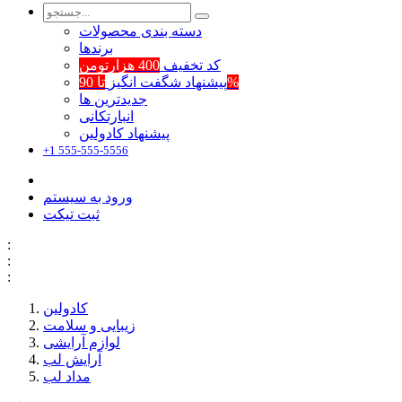
دسته بندی محصولات
برند‌ها
کد تخفیف
400 هزارتومن
تا 90%
پیشنهاد شگفت انگیز
جدیدترین ها
انبارتکانی
پیشنهاد کادولین
+1 555-555-5556
ورود به سیستم
ثبت تیکت
:
:
:
کادولین
زیبایی و سلامت
لوازم آرایشی
آرایش لب
مداد لب