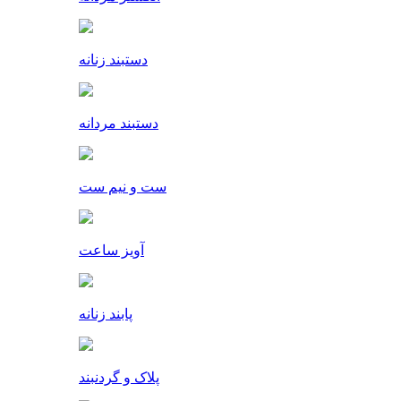
دستبند زنانه
دستبند مردانه
ست و نیم ست
آویز ساعت
پابند زنانه
پلاک و گردنبند