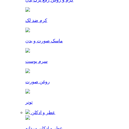
کرم ضد لک
ماسک صورت و بدن
سرم پوست
روغن صورت
تونر
عطر و ادکلن
عطر و ادکلن مردانه