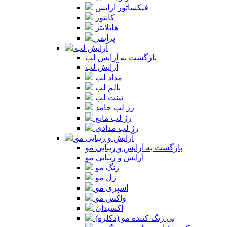
فیکساتور آرایش
کانتور
هایلایتر
پرایمر
آرایش لب
بازگشت به آرایش لب
آرایش لب
مداد لب
بالم لب
تینت لب
رژ لب جامد
رژ لب مایع
رژ لب مدادی
آرایش و زیبایی مو
بازگشت به آرایش و زیبایی مو
آرایش و زیبایی مو
رنگ مو
ژل مو
اسپری مو
واکس مو
اکسیدان
بی رنگ کننده مو (دکلره)