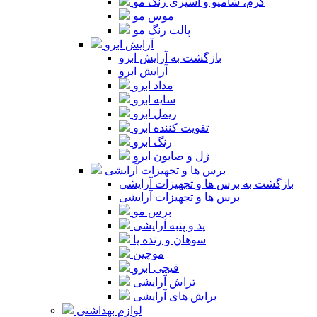
کرم، شامپو و اسپری رنگ مو
موس مو
پالت رنگ مو
آرایش ابرو
بازگشت به آرایش ابرو
آرایش ابرو
مداد ابرو
سایه ابرو
ریمل ابرو
تقویت کننده ابرو
رنگ ابرو
ژل و صابون ابرو
برس ها و تجهیزات آرایشی
بازگشت به برس ها و تجهیزات آرایشی
برس ها و تجهیزات آرایشی
برس مو
پد و پنبه آرایشی
سوهان و رنده پا
موچین
قیچی ابرو
تراش آرایشی
براش های آرایشی
لوازم بهداشتی