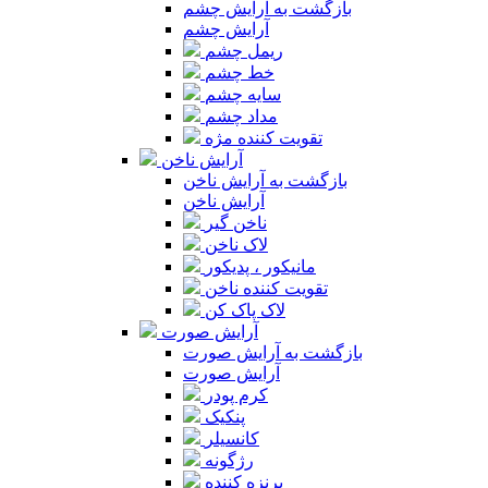
بازگشت به آرایش چشم
آرایش چشم
ریمل چشم
خط چشم
سایه چشم
مداد چشم
تقویت کننده مژه
آرایش ناخن
بازگشت به آرایش ناخن
آرایش ناخن
ناخن گیر
لاک ناخن
مانیکور ، پدیکور
تقویت کننده ناخن
لاک پاک کن
آرایش صورت
بازگشت به آرایش صورت
آرایش صورت
کرم پودر
پنکیک
کانسیلر
رژگونه
برنزه کننده