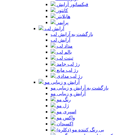
فیکساتور آرایش
کانتور
هایلایتر
پرایمر
آرایش لب
بازگشت به آرایش لب
آرایش لب
مداد لب
بالم لب
تینت لب
رژ لب جامد
رژ لب مایع
رژ لب مدادی
آرایش و زیبایی مو
بازگشت به آرایش و زیبایی مو
آرایش و زیبایی مو
رنگ مو
ژل مو
اسپری مو
واکس مو
اکسیدان
بی رنگ کننده مو (دکلره)