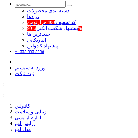
دسته بندی محصولات
برند‌ها
کد تخفیف
400 هزارتومن
تا 90%
پیشنهاد شگفت انگیز
جدیدترین ها
انبارتکانی
پیشنهاد کادولین
+1 555-555-5556
ورود به سیستم
ثبت تیکت
:
:
:
کادولین
زیبایی و سلامت
لوازم آرایشی
آرایش لب
مداد لب