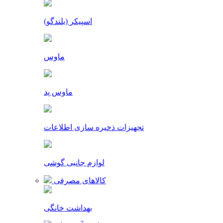
اسپیکر (بلندگو)
ماوس
ماوس پد
تجهیزات ذخیره سازی اطلاعات
لوازم جانبی گوشی
کالاهای مصرفی
بهداشت خانگی