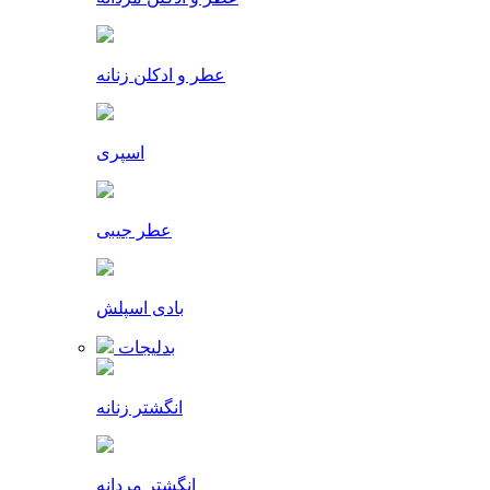
عطر و ادکلن زنانه
اسپری
عطر جیبی
بادی اسپلش
بدلیجات
انگشتر زنانه
انگشتر مردانه