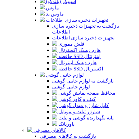
اسپیکر (بلندگو)
ماوس
ماوس پد
تجهیزات ذخیره سازی اطلاعات
بازگشت به تجهیزات ذخیره سازی
اطلاعات
تجهیزات ذخیره سازی اطلاعات
فلش مموری
هارد دیسک اکسترنال
حافظه SSD اینترنتال
هارد دیسک اینترنال
حافظه SSD اکسترنال
لوازم جانبی گوشی
بازگشت به لوازم جانبی گوشی
لوازم جانبی گوشی
محافظ صفحه نمایش گوشی
کیف و کاور گوشی
کابل شارژ و مبدل گوشی
شارژر تبلت و موبایل
پایه نگهدارنده گوشی و تبلت
پاوربانک
کالاهای مصرفی
بازگشت به کالاهای مصرفی