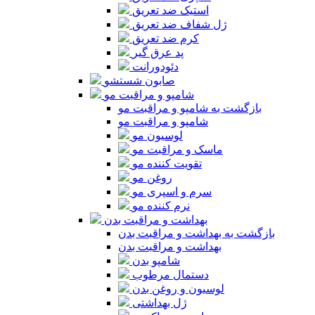
استیک ضد تعریق
ژل شفاف ضد تعریق
کرم ضد تعریق
پد عرق گیر
دئودورانت
صابون شستشو
شامپو و مراقبت مو
بازگشت به شامپو و مراقبت مو
شامپو و مراقبت مو
لوسیون مو
ماسک و مراقبت مو
تقویت کننده مو
روغن مو
سرم و اسپری مو
نرم کننده مو
بهداشت و مراقبت بدن
بازگشت به بهداشت و مراقبت بدن
بهداشت و مراقبت بدن
شامپو بدن
دستمال مرطوب
لوسیون و روغن بدن
ژل بهداشتی