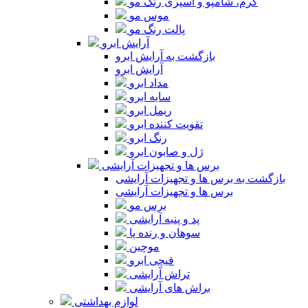
کرم، شامپو و اسپری رنگ مو
موس مو
پالت رنگ مو
آرایش ابرو
بازگشت به آرایش ابرو
آرایش ابرو
مداد ابرو
سایه ابرو
ریمل ابرو
تقویت کننده ابرو
رنگ ابرو
ژل و صابون ابرو
برس ها و تجهیزات آرایشی
بازگشت به برس ها و تجهیزات آرایشی
برس ها و تجهیزات آرایشی
برس مو
پد و پنبه آرایشی
سوهان و رنده پا
موچین
قیچی ابرو
تراش آرایشی
براش های آرایشی
لوازم بهداشتی