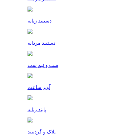
دستبند زنانه
دستبند مردانه
ست و نیم ست
آویز ساعت
پابند زنانه
پلاک و گردنبند