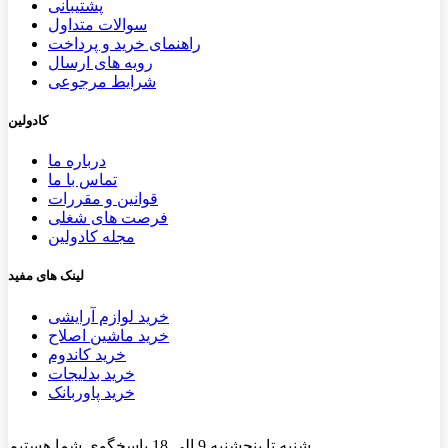
پشتیب​​
انی
سوالات متداول
راهنمای خرید و پرداخت
رویه های ارسال
شرایط مرجوعی
کادولین
درباره ما
تماس با ما
قوانین و مقررات
فرصت های شغلی
مجله کادولین
لینک های مفید
خرید لوازم آرایشی
خرید ماشین اصلاح
خرید کاندوم
خرید بدلیجات
خرید پاوربانک
شنبه تا پنجشنبه 9 الی 18 پاسخگوی شما هستیم