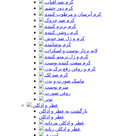
کرم ضد آفتاب
کرم دور چشم
کرم آبرسان و مرطوب کننده
کرم ضد چروک
کرم برنزه کننده
کرم روشن کننده
کرم و ژل ضد جوش
کرم پوشاننده
لایه بردار پوست و اسکراب
کرم و ژل ترمیم کننده
کرم سفت کننده پوست
کرم و روغن رفع ترک بدن
کرم ضد لک
ماسک صورت و بدن
سرم پوست
روغن صورت
تونر
عطر و ادکلن
بازگشت به عطر و ادکلن
عطر و ادکلن
عطر و ادکلن مردانه
عطر و ادکلن زنانه
اسپری