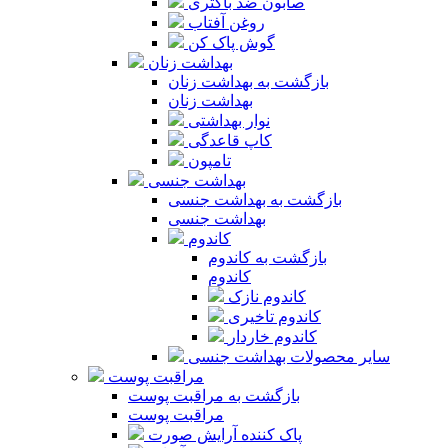
صابون ضد باکتری
روغن آفتاب
گوش پاک کن
بهداشت زنان
بازگشت به بهداشت زنان
بهداشت زنان
نوار بهداشتی
کاپ قاعدگی
تامپون
بهداشت جنسی
بازگشت به بهداشت جنسی
بهداشت جنسی
کاندوم
بازگشت به کاندوم
کاندوم
کاندوم نازک
کاندوم تاخیری
کاندوم خاردار
سایر محصولات بهداشت جنسی
مراقبت پوست
بازگشت به مراقبت پوست
مراقبت پوست
پاک کننده آرایش صورت