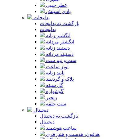
عطر جیبی
بادی اسپلش
بدلیجات
بازگشت به بدلیجات
بدلیجات
انگشتر زنانه
انگشتر مردانه
دستبند زنانه
دستبند مردانه
ست و نیم ست
آویز ساعت
پابند زنانه
پلاک و گردنبند
گل سینه
گوشواره
زنجیر
ست حلقه
دیجیتال
بازگشت به دیجیتال
دیجیتال
ساعت هوشمند
هدفون، هدست و هندزفری