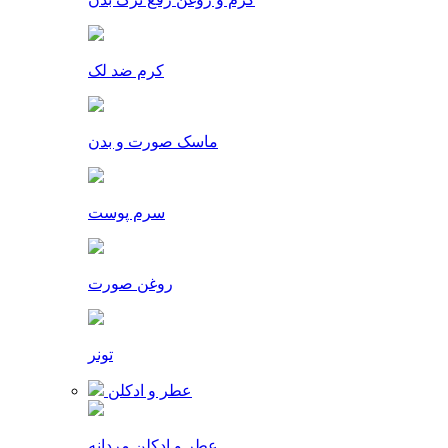
کرم ضد لک
ماسک صورت و بدن
سرم پوست
روغن صورت
تونر
عطر و ادکلن
عطر و ادکلن مردانه