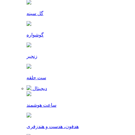
گل سینه
گوشواره
زنجیر
ست حلقه
دیجیتال
ساعت هوشمند
هدفون، هدست و هندزفری