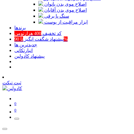
اصلاح موی بدن بانوان
اصلاح موی بدن آقایان
سنگ پا برقی
ابزار مراقبت از پوست
برند‌ها
کد تخفیف
400 هزارتومن
تا 90%
پیشنهاد شگفت انگیز
جدیدترین ها
انبارتکانی
پیشنهاد کادولین
ثبت تیکت
0
0