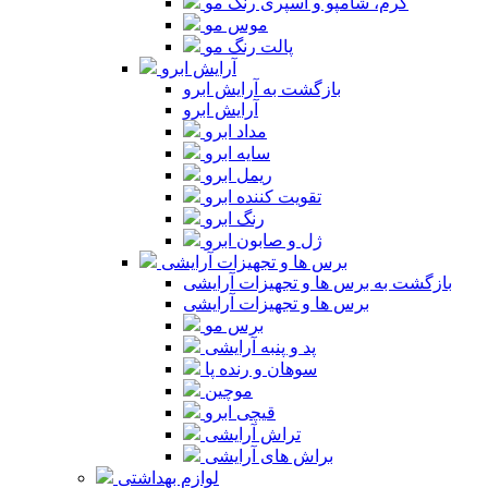
کرم، شامپو و اسپری رنگ مو
موس مو
پالت رنگ مو
آرایش ابرو
بازگشت به آرایش ابرو
آرایش ابرو
مداد ابرو
سایه ابرو
ریمل ابرو
تقویت کننده ابرو
رنگ ابرو
ژل و صابون ابرو
برس ها و تجهیزات آرایشی
بازگشت به برس ها و تجهیزات آرایشی
برس ها و تجهیزات آرایشی
برس مو
پد و پنبه آرایشی
سوهان و رنده پا
موچین
قیچی ابرو
تراش آرایشی
براش های آرایشی
لوازم بهداشتی