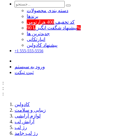
دسته بندی محصولات
برند‌ها
کد تخفیف
400 هزارتومن
تا 90%
پیشنهاد شگفت انگیز
جدیدترین ها
انبارتکانی
پیشنهاد کادولین
+1 555-555-5556
ورود به سیستم
ثبت تیکت
:
:
:
کادولین
زیبایی و سلامت
لوازم آرایشی
آرایش لب
رژ لب
رژ لب جامد