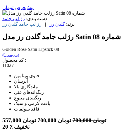
پیش‌فرض
تومان
دسته بندی:
رژ لب جامد
برند:
گلدن رز
|
رژ لب جامد
گلدن رز
رژلب جامد گلدن رز مدل Satin شماره 08
Golden Rose Satin Lipstick 08
(0 بررسی)
کد محصول :
11027
حاوی ویتامین
آبرسان
ماندگاری بالا
رنگدانه‌های غنی
رنگبندی متنوع
بافت کرمی و سبک
فاقد سولفات
تومان
700,000
تومان
700,000
تومان
557,000
٪ تخفیف
20