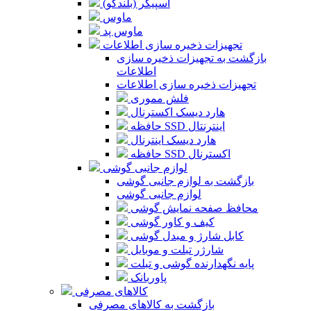
اسپیکر (بلندگو)
ماوس
ماوس پد
تجهیزات ذخیره سازی اطلاعات
بازگشت به تجهیزات ذخیره سازی
اطلاعات
تجهیزات ذخیره سازی اطلاعات
فلش مموری
هارد دیسک اکسترنال
حافظه SSD اینترنتال
هارد دیسک اینترنال
حافظه SSD اکسترنال
لوازم جانبی گوشی
بازگشت به لوازم جانبی گوشی
لوازم جانبی گوشی
محافظ صفحه نمایش گوشی
کیف و کاور گوشی
کابل شارژ و مبدل گوشی
شارژر تبلت و موبایل
پایه نگهدارنده گوشی و تبلت
پاوربانک
کالاهای مصرفی
بازگشت به کالاهای مصرفی