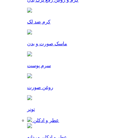
کرم ضد لک
ماسک صورت و بدن
سرم پوست
روغن صورت
تونر
عطر و ادکلن
عطر و ادکلن مردانه