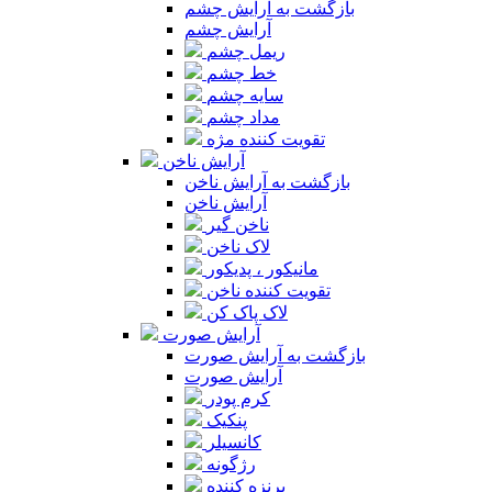
بازگشت به آرایش چشم
آرایش چشم
ریمل چشم
خط چشم
سایه چشم
مداد چشم
تقویت کننده مژه
آرایش ناخن
بازگشت به آرایش ناخن
آرایش ناخن
ناخن گیر
لاک ناخن
مانیکور ، پدیکور
تقویت کننده ناخن
لاک پاک کن
آرایش صورت
بازگشت به آرایش صورت
آرایش صورت
کرم پودر
پنکیک
کانسیلر
رژگونه
برنزه کننده