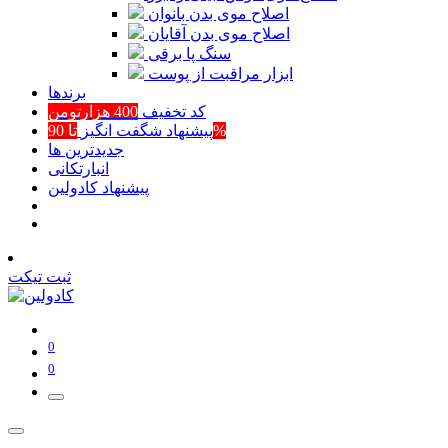
اصلاح موی بدن بانوان
اصلاح موی بدن آقایان
سنگ پا برقی
ابزار مراقبت از پوست
برند‌ها
کد تخفیف
400 هزارتومن
تا 90%
پیشنهاد شگفت انگیز
جدیدترین ها
انبارتکانی
پیشنهاد کادولین
ثبت تیکت
0
0