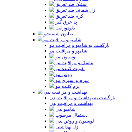
استیک ضد تعریق
ژل شفاف ضد تعریق
کرم ضد تعریق
پد عرق گیر
دئودورانت
صابون شستشو
شامپو و مراقبت مو
بازگشت به شامپو و مراقبت مو
شامپو و مراقبت مو
لوسیون مو
ماسک و مراقبت مو
تقویت کننده مو
روغن مو
سرم و اسپری مو
نرم کننده مو
بهداشت و مراقبت بدن
بازگشت به بهداشت و مراقبت بدن
بهداشت و مراقبت بدن
شامپو بدن
دستمال مرطوب
لوسیون و روغن بدن
ژل بهداشتی