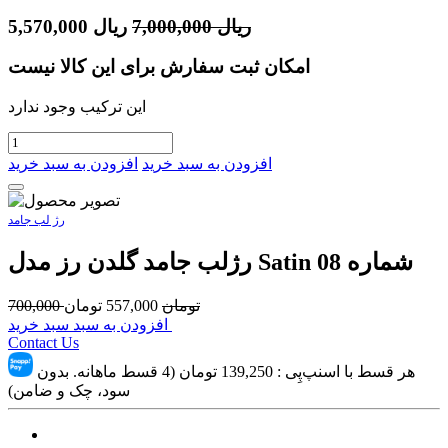
ریال
7,000,000
ریال
5,570,000
امکان ثبت سفارش برای این کالا نیست
این ترکیب وجود ندارد
افزودن به سبد خرید
افزودن به سبد خرید
رژ لب جامد
رژلب جامد گلدن رز مدل Satin شماره 08
تومان
557,000
تومان
700,000
افزودن به سبد سبد خرید
Contact Us
هر قسط با اسنپ‌پِی :
139,250
تومان (4 قسط ماهانه. بدون
سود، چک و ضامن)