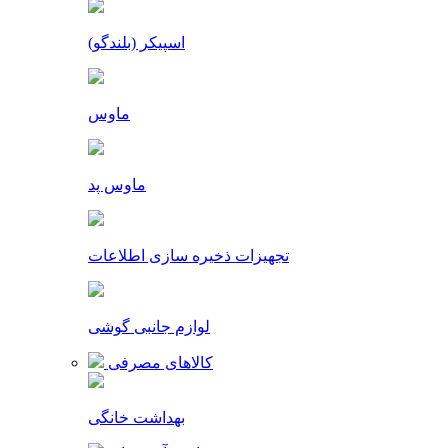
اسپیکر (بلندگو)
ماوس
ماوس پد
تجهیزات ذخیره سازی اطلاعات
لوازم جانبی گوشی
کالاهای مصرفی
بهداشت خانگی