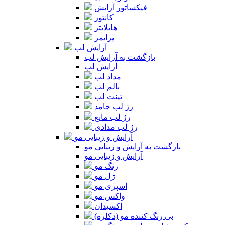
فیکساتور آرایش
کانتور
هایلایتر
پرایمر
آرایش لب
بازگشت به آرایش لب
آرایش لب
مداد لب
بالم لب
تینت لب
رژ لب جامد
رژ لب مایع
رژ لب مدادی
آرایش و زیبایی مو
بازگشت به آرایش و زیبایی مو
آرایش و زیبایی مو
رنگ مو
ژل مو
اسپری مو
واکس مو
اکسیدان
بی رنگ کننده مو (دکلره)