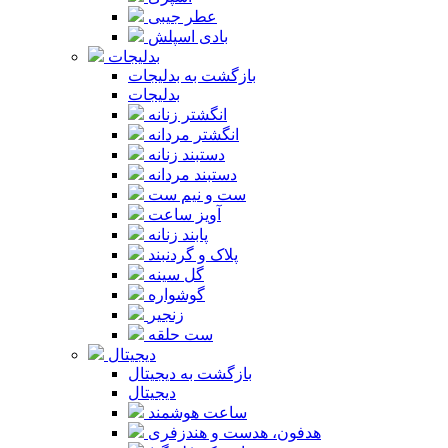
عطر جیبی
بادی اسپلش
بدلیجات
بازگشت به بدلیجات
بدلیجات
انگشتر زنانه
انگشتر مردانه
دستبند زنانه
دستبند مردانه
ست و نیم ست
آویز ساعت
پابند زنانه
پلاک و گردنبند
گل سینه
گوشواره
زنجیر
ست حلقه
دیجیتال
بازگشت به دیجیتال
دیجیتال
ساعت هوشمند
هدفون، هدست و هندزفری