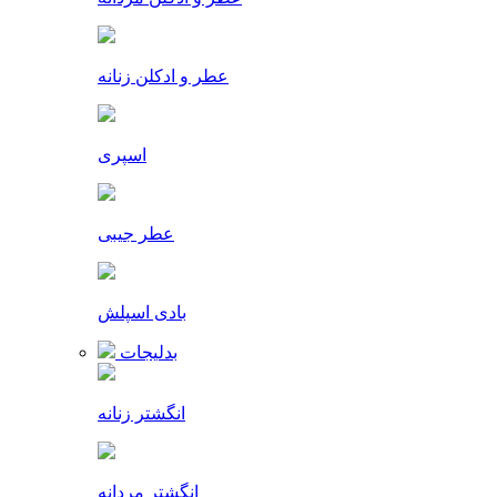
عطر و ادکلن زنانه
اسپری
عطر جیبی
بادی اسپلش
بدلیجات
انگشتر زنانه
انگشتر مردانه