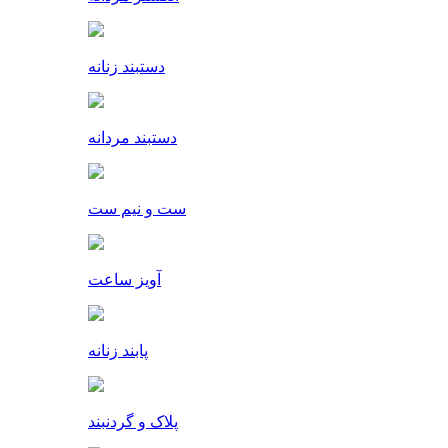
دستبند زنانه
دستبند مردانه
ست و نیم ست
آویز ساعت
پابند زنانه
پلاک و گردنبند