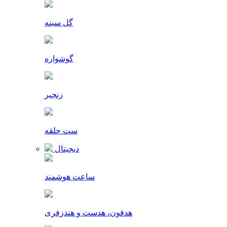
گل سینه
گوشواره
زنجیر
ست حلقه
دیجیتال
ساعت هوشمند
هدفون، هدست و هندزفری