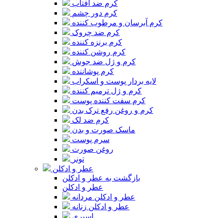
کرم ضد آفتاب
کرم دور چشم
کرم آبرسان و مرطوب کننده
کرم ضد چروک
کرم برنزه کننده
کرم روشن کننده
کرم و ژل ضد جوش
کرم پوشاننده
لایه بردار پوست و اسکراب
کرم و ژل ترمیم کننده
کرم سفت کننده پوست
کرم و روغن رفع ترک بدن
کرم ضد لک
ماسک صورت و بدن
سرم پوست
روغن صورت
تونر
عطر و ادکلن
بازگشت به عطر و ادکلن
عطر و ادکلن
عطر و ادکلن مردانه
عطر و ادکلن زنانه
اسپری