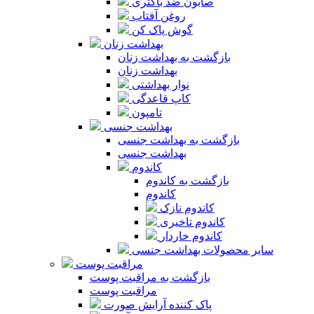
صابون ضد باکتری
روغن آفتاب
گوش پاک کن
بهداشت زنان
بازگشت به بهداشت زنان
بهداشت زنان
نوار بهداشتی
کاپ قاعدگی
تامپون
بهداشت جنسی
بازگشت به بهداشت جنسی
بهداشت جنسی
کاندوم
بازگشت به کاندوم
کاندوم
کاندوم نازک
کاندوم تاخیری
کاندوم خاردار
سایر محصولات بهداشت جنسی
مراقبت پوست
بازگشت به مراقبت پوست
مراقبت پوست
پاک کننده آرایش صورت